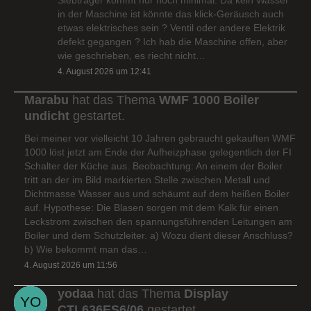
in der Maschine ist könnte das klick-Geräusch auch
etwas elektrisches sein ? Ventil oder andere Elektrik
defekt gegangen ? Ich hab die Maschine offen, aber
wie geschrieben, es riecht nicht…
4. August 2026 um 12:41
Marabu
hat das Thema
WMF 1000 Boiler
undicht
gestartet.
Bei meiner vor vielleicht 10 Jahren gebraucht gekauften WMF
1000 löst jetzt am Ende der Aufheizphase gelegentlich der FI
Schalter der Küche aus. Beobachtung: An einem der Boiler
tritt an der im Bild markierten Stelle zwischen Metall und
Dichtmasse Wasser aus und schäumt auf dem heißen Boiler
auf. Hypothese: Die Blasen sorgen mit dem Kalk für einen
Leckstrom zwischen den spannungsführenden Leitungen am
Boiler und dem Schutzleiter. a) Wozu dient dieser Anschluss?
b) Wie bekommt man das…
4. August 2026 um 11:56
yodaa
hat das Thema
Display
CTL636ES6/06
gestartet.