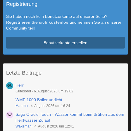
Registrierung
Sie haben noch kein Benutzerkonto auf unserer Seite?
Registrieren Sie sich kostenlos
und nehmen Sie an unserer
Community teil!
Benutzerkonto erstellen
Letzte Beiträge
Herr
Gutesbrot
6. August 2026 um 19:02
WMF 1000 Boiler undicht
Marabu
4. August 2026 um 16:24
Sage Oracle Touch - Wasser kommt beim Brühen aus dem
Heißwasser Zulauf
Wakeman
4. August 2026 um 12:41