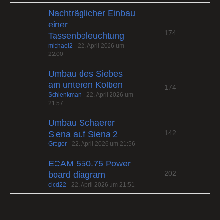
Nachträglicher Einbau
einer
174
Tassenbeleuchtung
michael2
-
22. April 2026 um
22:00
Umbau des Siebes
am unteren Kolben
174
Schlenkman
-
22. April 2026 um
21:57
Umbau Schaerer
142
Siena auf Siena 2
Gregor
-
22. April 2026 um 21:56
ECAM 550.75 Power
202
board diagram
clod22
-
22. April 2026 um 21:51