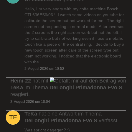
Hello, I m very angry with my coffe machine Bosch
CTL636ES6/06 !! I watch some videos on youtube for
calibrate the screen but not worked for me.. The right
screen not responding in normal mode. After inversed
the 2 screens the right screen work but not the left. I
try to calibrate but not working even if i use a metallic
touch like a piece or the central ring. I decide to buy a
new touch screen after care of the screen type but
idem not working. I noticed that the electronic board
with the…
2. August 2026 um 18:52
Heini-22
hat mit
auf den Beitrag von
TeKa
im Thema
DeLonghi Primadonna Evo S
reagiert.
2. August 2026 um 10:04
TeKa
hat eine Antwort im Thema
DeLonghi Primadonna Evo S
verfasst.
Was spricht dagegen? :)