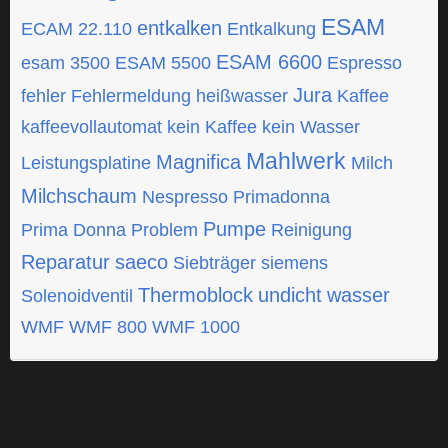
ESAM
entkalken
ECAM 22.110
Entkalkung
ESAM 6600
esam 3500
ESAM 5500
Espresso
Jura
fehler
Fehlermeldung
heißwasser
Kaffee
kaffeevollautomat
kein Kaffee
kein Wasser
Mahlwerk
Magnifica
Leistungsplatine
Milch
Milchschaum
Nespresso
Primadonna
Pumpe
Prima Donna
Problem
Reinigung
Reparatur
saeco
Siebträger
siemens
Thermoblock
undicht
wasser
Solenoidventil
WMF
WMF 800
WMF 1000