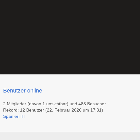
Benutzer online
2 Mitglieder (davon 1 unsichtbar) und 483 Besucher
Rekord: 12 Benutzer (
22. Februar 2026 um 17:31
)
SpanierHH