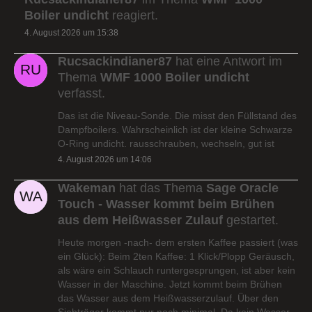
Boiler undicht
reagiert.
4. August 2026 um 15:38
Rucsackindianer87
hat eine Antwort im
Thema
WMF 1000 Boiler undicht
verfasst.
Das ist die Niveau-Sonde. Die misst den Füllstand des
Dampfboilers. Wahrscheinlich ist der kleine Schwarze
O-Ring undicht. rausschrauben, wechseln, gut ist
4. August 2026 um 14:06
Wakeman
hat das Thema
Sage Oracle
Touch - Wasser kommt beim Brühen
aus dem Heißwasser Zulauf
gestartet.
Heute morgen -nach- dem ersten Kaffee passiert (was
ein Glück): Beim 2ten Kaffee: 1 Klick/Plopp Geräusch,
als wäre ein Schlauch runtergesprungen, ist aber kein
Wasser in der Maschine. Jetzt kommt beim Brühen
das Wasser aus dem Heißwasserzulauf. Über den
Siebträger kommt nur noch minimal. Da kein Wasser