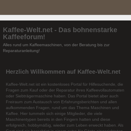
Kaffee-Welt.net - Das bohnenstarke
Kaffeeforum!
Alles rund um Kaffeemaschinen, von der Beratung bis zur
Reparaturanleitung!
Herzlich Willkommen auf Kaffee-Welt.net
Kaffee-Welt.net ist ein kostenloses Portal für Hilfesuchende, die
Fragen zum Kauf oder der Reparatur ihres Kaffeevollautomaten
oder Siebträgermaschine haben. Das Portal bietet aber auch
Freiraum zum Austausch von Erfahrungsberichten und allen
aufkommenden Fragen, rund um das Thema Maschinen und
Kaffee. Hier tummeln sich einige Mitglieder, die viele
Maschinentypen bereits in den Fingern hatten und diese
erfolgreich, hobbymäßig, wieder zum Leben erweckt haben. Als