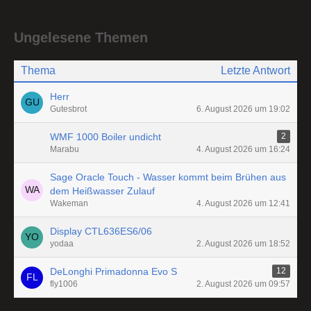
Ungelesene Themen
Thema
Letzte Antwort
Herr
Gutesbrot
6. August 2026 um 19:02
WMF 1000 Boiler undicht
2
Marabu
4. August 2026 um 16:24
Sage Oracle Touch - Wasser kommt beim Brühen aus
dem Heißwasser Zulauf
Wakeman
4. August 2026 um 12:41
Display CTL636ES6/06
yodaa
2. August 2026 um 18:52
DeLonghi Primadonna Evo S
12
fly1006
2. August 2026 um 09:57