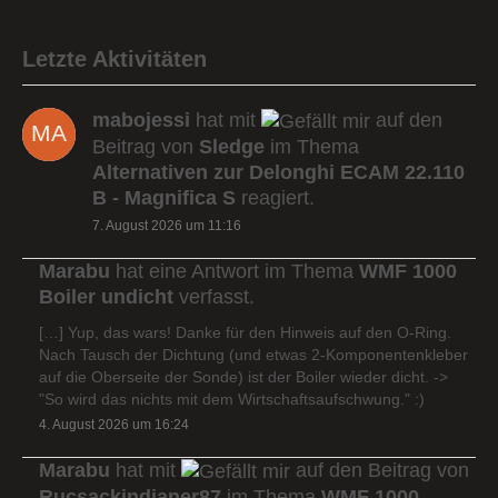
Letzte Aktivitäten
mabojessi
hat mit
auf den
Beitrag von
Sledge
im Thema
Alternativen zur Delonghi ECAM 22.110
B - Magnifica S
reagiert.
7. August 2026 um 11:16
Marabu
hat eine Antwort im Thema
WMF 1000
Boiler undicht
verfasst.
[…] Yup, das wars! Danke für den Hinweis auf den O-Ring.
Nach Tausch der Dichtung (und etwas 2-Komponentenkleber
auf die Oberseite der Sonde) ist der Boiler wieder dicht. ->
"So wird das nichts mit dem Wirtschaftsaufschwung." :)
4. August 2026 um 16:24
Marabu
hat mit
auf den Beitrag von
Rucsackindianer87
im Thema
WMF 1000