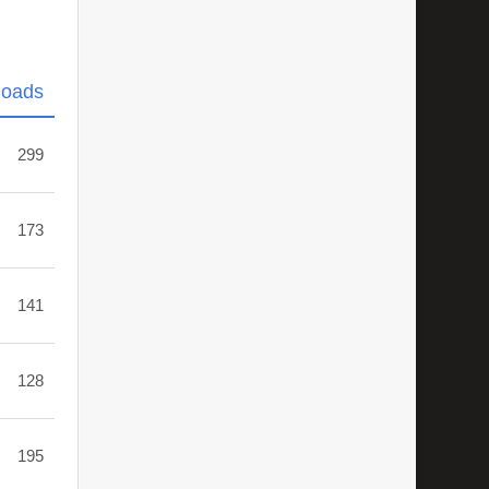
loads
299
173
141
128
195