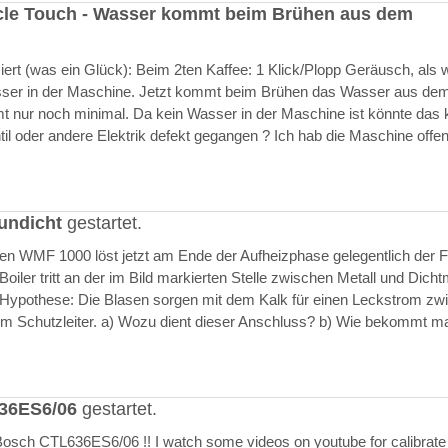
cle Touch - Wasser kommt beim Brühen aus dem
rt (was ein Glück): Beim 2ten Kaffee: 1 Klick/Plopp Geräusch, als 
asser in der Maschine. Jetzt kommt beim Brühen das Wasser aus de
 nur noch minimal. Da kein Wasser in der Maschine ist könnte das k
il oder andere Elektrik defekt gegangen ? Ich hab die Maschine offen
undicht
gestartet.
ften WMF 1000 löst jetzt am Ende der Aufheizphase gelegentlich der F
iler tritt an der im Bild markierten Stelle zwischen Metall und Dich
 Hypothese: Die Blasen sorgen mit dem Kalk für einen Leckstrom zw
m Schutzleiter. a) Wozu dient dieser Anschluss? b) Wie bekommt m
636ES6/06
gestartet.
Bosch CTL636ES6/06 !! I watch some videos on youtube for calibrate