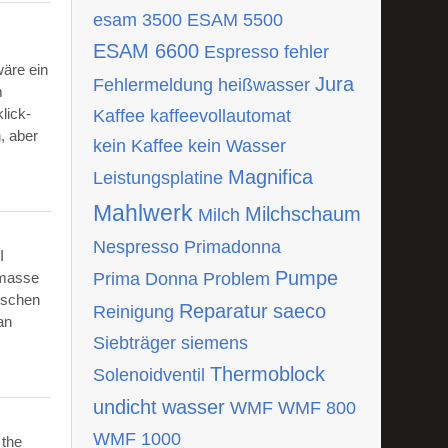
esam 3500
ESAM 5500
ESAM 6600
Espresso
fehler
wäre ein
Jura
Fehlermeldung
heißwasser
m
lick-
Kaffee
kaffeevollautomat
, aber
kein Kaffee
kein Wasser
Magnifica
Leistungsplatine
Mahlwerk
Milchschaum
Milch
Nespresso
Primadonna
I
Pumpe
tmasse
Prima Donna
Problem
ischen
Reparatur
saeco
Reinigung
an
Siebträger
siemens
Thermoblock
Solenoidventil
undicht
wasser
WMF
WMF 800
WMF 1000
 the