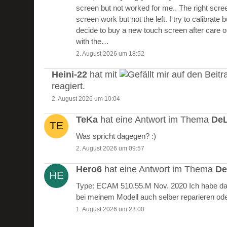
screen but not worked for me.. The right scre
screen work but not the left. I try to calibrate 
decide to buy a new touch screen after care of
with the…
2. August 2026 um 18:52
Heini-22
hat mit
auf den Beitr
reagiert.
2. August 2026 um 10:04
TeKa
hat eine Antwort im Thema
DeL
Was spricht dagegen? :)
2. August 2026 um 09:57
Hero6
hat eine Antwort im Thema
De
Type: ECAM 510.55.M Nov. 2020 Ich habe das
bei meinem Modell auch selber reparieren od
1. August 2026 um 23:00