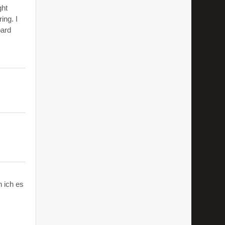
ght
ing. I
oard
 ich es