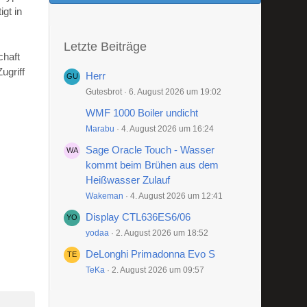
gt in
Letzte Beiträge
chaft
ugriff
Herr
Gutesbrot
6. August 2026 um 19:02
WMF 1000 Boiler undicht
Marabu
4. August 2026 um 16:24
Sage Oracle Touch - Wasser
kommt beim Brühen aus dem
Heißwasser Zulauf
Wakeman
4. August 2026 um 12:41
Display CTL636ES6/06
yodaa
2. August 2026 um 18:52
DeLonghi Primadonna Evo S
TeKa
2. August 2026 um 09:57