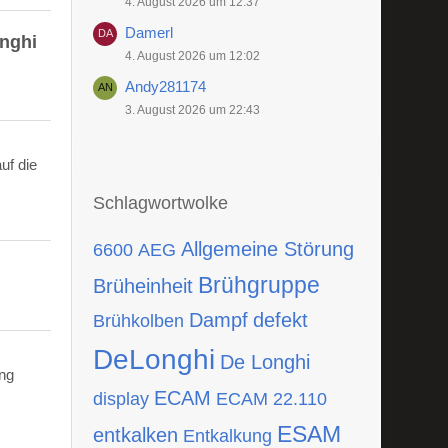
4. August 2026 um 12:37
Damerl
onghi
4. August 2026 um 12:02
Andy281174
3. August 2026 um 22:43
uf die
Schlagwortwolke
Allgemeine Störung
6600
AEG
Brühgruppe
Brüheinheit
Dampf
defekt
Brühkolben
DeLonghi
De Longhi
ing
ECAM
display
ECAM 22.110
ESAM
entkalken
Entkalkung