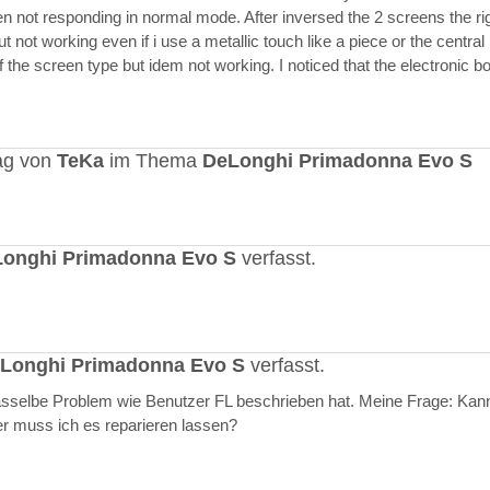
en not responding in normal mode. After inversed the 2 screens the ri
but not working even if i use a metallic touch like a piece or the central r
 the screen type but idem not working. I noticed that the electronic b
ag von
TeKa
im Thema
DeLonghi Primadonna Evo S
onghi Primadonna Evo S
verfasst.
Longhi Primadonna Evo S
verfasst.
selbe Problem wie Benutzer FL beschrieben hat. Meine Frage: Kann
er muss ich es reparieren lassen?