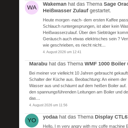
Wakeman
hat das Thema
Sage Ora
Heißwasser Zulauf
gestartet.
Heute morgen -nach- dem ersten Kaffee passie
Schlauch runtergesprungen, ist aber kein W
Heißwasserzulauf. Über den Siebträger kommt
Geräusch auch etwas elektrisches sein ? Vent
wie geschrieben, es riecht nicht…
4. August 2026 um 12:41
Marabu
hat das Thema
WMF 1000 Boiler 
Bei meiner vor vielleicht 10 Jahren gebraucht gekau
Schalter der Küche aus. Beobachtung: An einem der Bo
Wasser aus und schäumt auf dem heißen Boiler auf.
den spannungsführenden Leitungen am Boiler und de
das…
4. August 2026 um 11:56
yodaa
hat das Thema
Display CTL
Hello, I m very angry with my coffe machine 