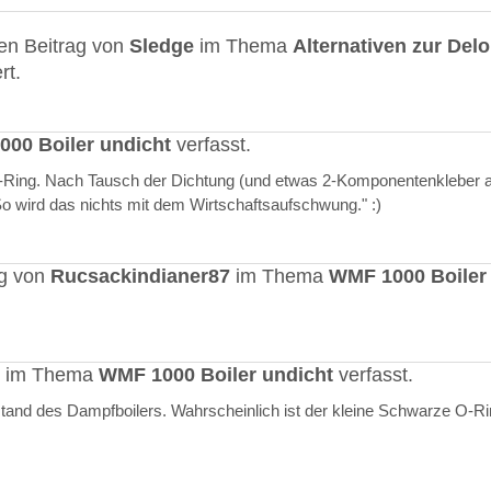
en Beitrag von
Sledge
im Thema
Alternativen zur Del
rt.
00 Boiler undicht
verfasst.
O-Ring. Nach Tausch der Dichtung (und etwas 2-Komponentenkleber a
"So wird das nichts mit dem Wirtschaftsaufschwung." :)
ag von
Rucsackindianer87
im Thema
WMF 1000 Boiler
rt im Thema
WMF 1000 Boiler undicht
verfasst.
stand des Dampfboilers. Wahrscheinlich ist der kleine Schwarze O-R