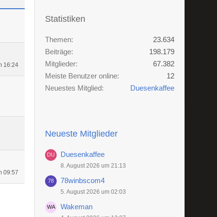
Statistiken
Themen
23.634
Beiträge
198.179
Mitglieder
67.382
m 16:24
Meiste Benutzer online
12
Neuestes Mitglied
Duesenkaffee
Neueste Mitglieder
Duesenkaffee
8. August 2026 um 21:13
m 09:57
78winbscom4
5. August 2026 um 02:03
Wakeman