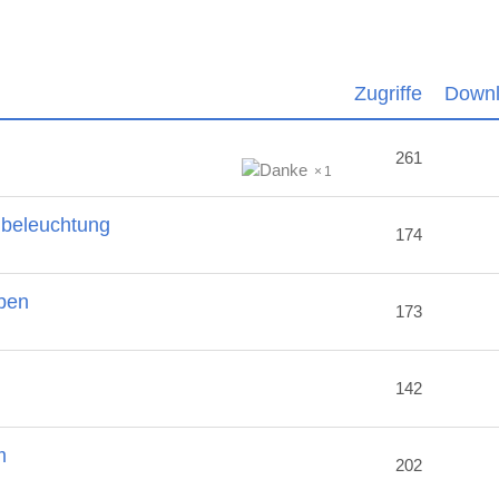
Zugriffe
Down
261
1
nbeleuchtung
174
ben
173
2
142
m
202