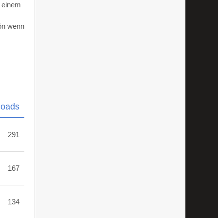
d einem
hön wenn
loads
291
167
134