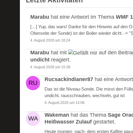
Letzte Aktivitäten
Marabu
hat eine Antwort im Thema
WMF 10
[…] Yup, das wars! Danke für den Hinweis auf den 
Oberseite der Sonde) ist der Boiler wieder dicht. -> 
4. August 2026 um 16:24
Marabu
hat mit
auf den Beitr
undicht
reagiert.
4. August 2026 um 15:38
Rucsackindianer87
hat eine Antwo
Das ist die Niveau-Sonde. Die misst den Füll
undicht. rausschrauben, wechseln, gut ist
4. August 2026 um 14:06
Wakeman
hat das Thema
Sage Ora
Heißwasser Zulauf
gestartet.
Heute morgen -nach- dem ersten Kaffee passie