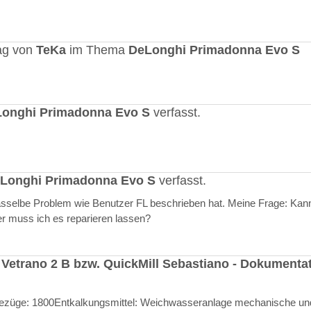
ag von
TeKa
im Thema
DeLonghi Primadonna Evo S
onghi Primadonna Evo S
verfasst.
Longhi Primadonna Evo S
verfasst.
selbe Problem wie Benutzer FL beschrieben hat. Meine Frage: Kann
er muss ich es reparieren lassen?
 Vetrano 2 B bzw. QuickMill Sebastiano - Dokumenta
l Bezüge: 1800Entkalkungsmittel: Weichwasseranlage mechanische un