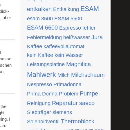
m
ESAM
entkalken
Entkalkung
lick-
, aber
esam 3500
ESAM 5500
ESAM 6600
Espresso
fehler
Jura
Fehlermeldung
heißwasser
Kaffee
kaffeevollautomat
I
kein Kaffee
kein Wasser
tmasse
Magnifica
Leistungsplatine
ischen
an
Mahlwerk
Milchschaum
Milch
Nespresso
Primadonna
Pumpe
Prima Donna
Problem
Reparatur
saeco
Reinigung
 the
Siebträger
siemens
ght
ing. I
Thermoblock
Solenoidventil
oard