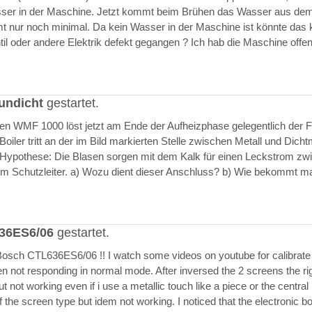
asser in der Maschine. Jetzt kommt beim Brühen das Wasser aus de
 nur noch minimal. Da kein Wasser in der Maschine ist könnte das k
il oder andere Elektrik defekt gegangen ? Ich hab die Maschine offen
undicht
gestartet.
ften WMF 1000 löst jetzt am Ende der Aufheizphase gelegentlich der F
iler tritt an der im Bild markierten Stelle zwischen Metall und Dich
 Hypothese: Die Blasen sorgen mit dem Kalk für einen Leckstrom zw
m Schutzleiter. a) Wozu dient dieser Anschluss? b) Wie bekommt m
636ES6/06
gestartet.
Bosch CTL636ES6/06 !! I watch some videos on youtube for calibrate
en not responding in normal mode. After inversed the 2 screens the ri
but not working even if i use a metallic touch like a piece or the central r
 the screen type but idem not working. I noticed that the electronic b