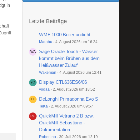
gt in
Letzte Beiträge
chaft
ugriff
WMF 1000 Boiler undicht
Marabu
4. August 2026 um 16:24
Sage Oracle Touch - Wasser
kommt beim Brühen aus dem
Heißwasser Zulauf
Wakeman
4. August 2026 um 12:41
Display CTL636ES6/06
yodaa
2. August 2026 um 18:52
DeLonghi Primadonna Evo S
TeKa
2. August 2026 um 09:57
QuickMill Vetrano 2 B bzw.
QuickMill Sebastiano -
Dokumentation
Robertino
30. Juli 2026 um 13:19