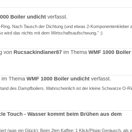
00 Boiler undicht
verfasst.
O-Ring. Nach Tausch der Dichtung (und etwas 2-Komponentenkleber a
"So wird das nichts mit dem Wirtschaftsaufschwung." :)
ag von
Rucsackindianer87
im Thema
WMF 1000 Boiler
rt im Thema
WMF 1000 Boiler undicht
verfasst.
stand des Dampfboilers. Wahrscheinlich ist der kleine Schwarze O-R
cle Touch - Wasser kommt beim Brühen aus dem
rt (was ein Glück): Beim 2ten Kaffee: 1 Klick/Plopp Geräusch, als 