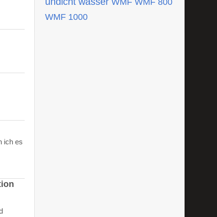
undicht
wasser
WMF
WMF 800
WMF 1000
 ich es
tion
d