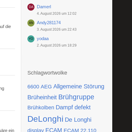
Damerl
4. August 2026 um 12:02
Andy281174
uf die
3. August 2026 um 22:43
yodaa
2. August 2026 um 18:29
Schlagwortwolke
Allgemeine Störung
6600
AEG
ing
Brühgruppe
Brüheinheit
Dampf
defekt
Brühkolben
DeLonghi
De Longhi
ECAM
display
ECAM 22.110
wäre ein