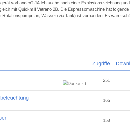
sgerät vorhanden? JA Ich suche nach einer Explosionszeichnung un
ugleich mit Quickmill Vetrano 2B. Die Espressomaschine hat folgende
die Rotationspumpe an; Wasser (via Tank) ist vorhanden. Es wäre sc
Zugriffe
Down
251
1
nbeleuchtung
165
ben
159