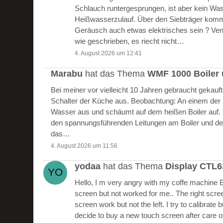
Schlauch runtergesprungen, ist aber kein W
Heißwasserzulauf. Über den Siebträger kommt
Geräusch auch etwas elektrisches sein ? Vent
wie geschrieben, es riecht nicht…
4. August 2026 um 12:41
Marabu
hat das Thema
WMF 1000 Boiler 
Bei meiner vor vielleicht 10 Jahren gebraucht gekau
Schalter der Küche aus. Beobachtung: An einem der Bo
Wasser aus und schäumt auf dem heißen Boiler auf.
den spannungsführenden Leitungen am Boiler und de
das…
4. August 2026 um 11:56
yodaa
hat das Thema
Display CTL
Hello, I m very angry with my coffe machine 
screen but not worked for me.. The right scre
screen work but not the left. I try to calibrate 
decide to buy a new touch screen after care of