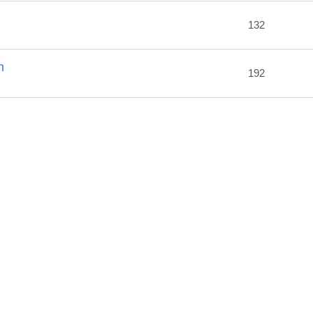
2
132
m
192