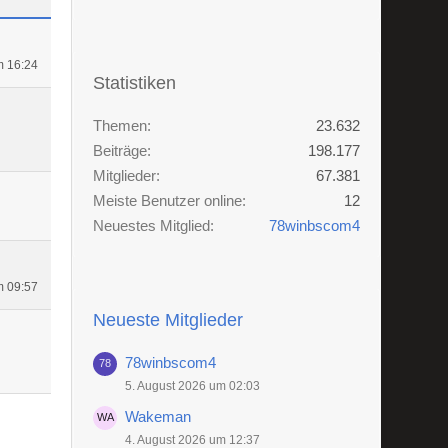
m 16:24
Statistiken
Themen
23.632
Beiträge
198.177
Mitglieder
67.381
Meiste Benutzer online
12
Neuestes Mitglied
78winbscom4
m 09:57
Neueste Mitglieder
78winbscom4
5. August 2026 um 02:03
Wakeman
4. August 2026 um 12:37