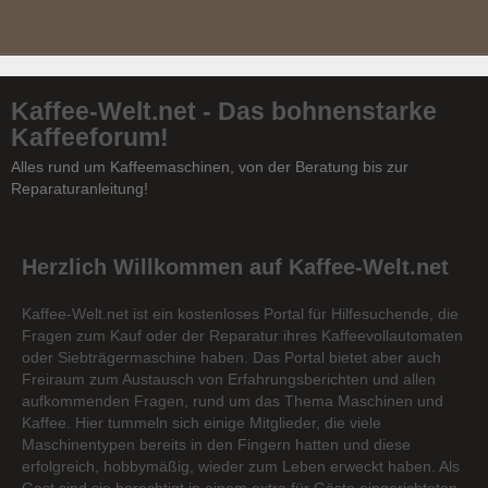
Kaffee-Welt.net - Das bohnenstarke
Kaffeeforum!
Alles rund um Kaffeemaschinen, von der Beratung bis zur
Reparaturanleitung!
Herzlich Willkommen auf Kaffee-Welt.net
Kaffee-Welt.net ist ein kostenloses Portal für Hilfesuchende, die
Fragen zum Kauf oder der Reparatur ihres Kaffeevollautomaten
oder Siebträgermaschine haben. Das Portal bietet aber auch
Freiraum zum Austausch von Erfahrungsberichten und allen
aufkommenden Fragen, rund um das Thema Maschinen und
Kaffee. Hier tummeln sich einige Mitglieder, die viele
Maschinentypen bereits in den Fingern hatten und diese
erfolgreich, hobbymäßig, wieder zum Leben erweckt haben. Als