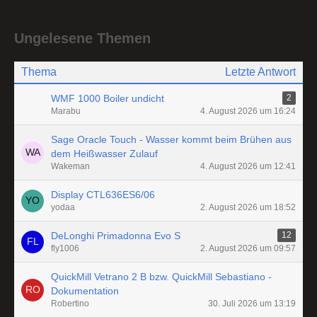
Ungelesene Themen
Thema
Letzte Antwort
WMF 1000 Boiler undicht
2
Marabu
4. August 2026 um 16:24
Sage Oracle Touch - Wasser kommt beim Brühen aus
dem Heißwasser Zulauf
Wakeman
4. August 2026 um 12:41
Display CTL636ES6/06
yodaa
2. August 2026 um 18:52
DeLonghi Primadonna Evo S
12
fly1006
2. August 2026 um 09:57
QuickMill Vetrano 2 B bzw. QuickMill Sebastiano -
Dokumentation
Robertino
30. Juli 2026 um 13:19