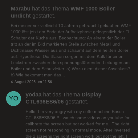
Marabu
hat das Thema
WMF 1000 Boiler
undicht
gestartet.
Bei meiner vor vielleicht 10 Jahren gebraucht gekauften WMF
1000 löst jetzt am Ende der Aufheizphase gelegentlich der FI
Schalter der Küche aus. Beobachtung: An einem der Boiler
tritt an der im Bild markierten Stelle zwischen Metall und
Dichtmasse Wasser aus und schäumt auf dem heißen Boiler
auf. Hypothese: Die Blasen sorgen mit dem Kalk für einen
Leckstrom zwischen den spannungsführenden Leitungen am
Boiler und dem Schutzleiter. a) Wozu dient dieser Anschluss?
b) Wie bekommt man das…
4. August 2026 um 11:56
yodaa
hat das Thema
Display
CTL636ES6/06
gestartet.
Hello, I m very angry with my coffe machine Bosch
CTL636ES6/06 !! I watch some videos on youtube for
calibrate the screen but not worked for me.. The right
screen not responding in normal mode. After inversed
the 2 screens the right screen work but not the left. I