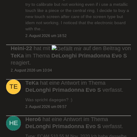
try to calibrate but not working even if i use a metallic
touch like a piece or the central ring. I decide to buy a
new touch screen after care of the screen type but
idem not working. I noticed that the electronic board
with the…
2. August 2026 um 18:52
Heini-22
hat mit
auf den Beitrag von
TeKa
im Thema
DeLonghi Primadonna Evo S
reagiert.
2. August 2026 um 10:04
TeKa
hat eine Antwort im Thema
DeLonghi Primadonna Evo S
verfasst.
Was spricht dagegen? :)
2. August 2026 um 09:57
Hero6
hat eine Antwort im Thema
DeLonghi Primadonna Evo S
verfasst.
Type: ECAM 510.55.M Nov. 2020 Ich habe dasselbe