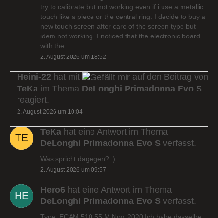
try to calibrate but not working even if i use a metallic
touch like a piece or the central ring. I decide to buy a
new touch screen after care of the screen type but
idem not working. I noticed that the electronic board
with the…
2. August 2026 um 18:52
Heini-22
hat mit
auf den Beitrag von
TeKa
im Thema
DeLonghi Primadonna Evo S
reagiert.
2. August 2026 um 10:04
TeKa
hat eine Antwort im Thema
DeLonghi Primadonna Evo S
verfasst.
Was spricht dagegen? :)
2. August 2026 um 09:57
Hero6
hat eine Antwort im Thema
DeLonghi Primadonna Evo S
verfasst.
Type: ECAM 510.55.M Nov. 2020 Ich habe dasselbe