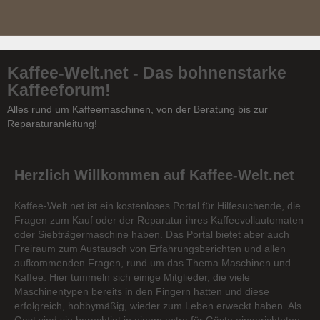
Kaffee-Welt.net - Das bohnenstarke
Kaffeeforum!
Alles rund um Kaffeemaschinen, von der Beratung bis zur
Reparaturanleitung!
Herzlich Willkommen auf Kaffee-Welt.net
Kaffee-Welt.net ist ein kostenloses Portal für Hilfesuchende, die
Fragen zum Kauf oder der Reparatur ihres Kaffeevollautomaten
oder Siebträgermaschine haben. Das Portal bietet aber auch
Freiraum zum Austausch von Erfahrungsberichten und allen
aufkommenden Fragen, rund um das Thema Maschinen und
Kaffee. Hier tummeln sich einige Mitglieder, die viele
Maschinentypen bereits in den Fingern hatten und diese
erfolgreich, hobbymäßig, wieder zum Leben erweckt haben. Als