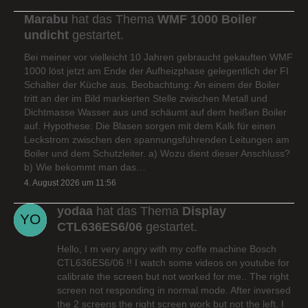
Marabu
hat das Thema
WMF 1000 Boiler
undicht
gestartet.
Bei meiner vor vielleicht 10 Jahren gebraucht gekauften WMF
1000 löst jetzt am Ende der Aufheizphase gelegentlich der FI
Schalter der Küche aus. Beobachtung: An einem der Boiler
tritt an der im Bild markierten Stelle zwischen Metall und
Dichtmasse Wasser aus und schäumt auf dem heißen Boiler
auf. Hypothese: Die Blasen sorgen mit dem Kalk für einen
Leckstrom zwischen den spannungsführenden Leitungen am
Boiler und dem Schutzleiter. a) Wozu dient dieser Anschluss?
b) Wie bekommt man das…
4. August 2026 um 11:56
yodaa
hat das Thema
Display
CTL636ES6/06
gestartet.
Hello, I m very angry with my coffe machine Bosch
CTL636ES6/06 !! I watch some videos on youtube for
calibrate the screen but not worked for me.. The right
screen not responding in normal mode. After inversed
the 2 screens the right screen work but not the left. I