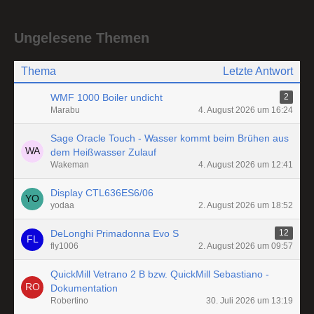
Ungelesene Themen
Thema
Letzte Antwort
WMF 1000 Boiler undicht
2
Marabu
4. August 2026 um 16:24
Sage Oracle Touch - Wasser kommt beim Brühen aus
dem Heißwasser Zulauf
Wakeman
4. August 2026 um 12:41
Display CTL636ES6/06
yodaa
2. August 2026 um 18:52
DeLonghi Primadonna Evo S
12
fly1006
2. August 2026 um 09:57
QuickMill Vetrano 2 B bzw. QuickMill Sebastiano -
Dokumentation
Robertino
30. Juli 2026 um 13:19