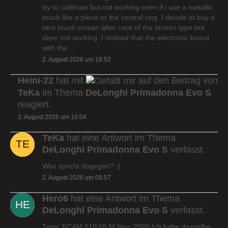
try to calibrate but not working even if i use a metallic
touch like a piece or the central ring. I decide to buy a
new touch screen after care of the screen type but
idem not working. I noticed that the electronic board
with the…
2. August 2026 um 18:52
Heini-22
hat mit
auf den Beitrag von
TeKa
im Thema
DeLonghi Primadonna Evo S
reagiert.
2. August 2026 um 10:04
TeKa
hat eine Antwort im Thema
DeLonghi Primadonna Evo S
verfasst.
Was spricht dagegen? :)
2. August 2026 um 09:57
Hero6
hat eine Antwort im Thema
DeLonghi Primadonna Evo S
verfasst.
Type: ECAM 510.55.M Nov. 2020 Ich habe dasselbe