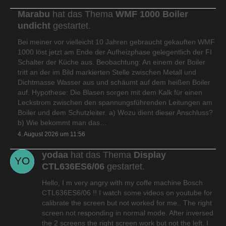
Marabu
hat das Thema
WMF 1000 Boiler
undicht
gestartet.
Bei meiner vor vielleicht 10 Jahren gebraucht gekauften WMF
1000 löst jetzt am Ende der Aufheizphase gelegentlich der FI
Schalter der Küche aus. Beobachtung: An einem der Boiler
tritt an der im Bild markierten Stelle zwischen Metall und
Dichtmasse Wasser aus und schäumt auf dem heißen Boiler
auf. Hypothese: Die Blasen sorgen mit dem Kalk für einen
Leckstrom zwischen den spannungsführenden Leitungen am
Boiler und dem Schutzleiter. a) Wozu dient dieser Anschluss?
b) Wie bekommt man das…
4. August 2026 um 11:56
yodaa
hat das Thema
Display
CTL636ES6/06
gestartet.
Hello, I m very angry with my coffe machine Bosch
CTL636ES6/06 !! I watch some videos on youtube for
calibrate the screen but not worked for me.. The right
screen not responding in normal mode. After inversed
the 2 screens the right screen work but not the left. I