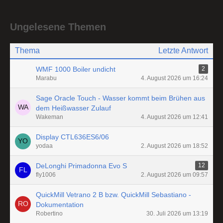
Ungelesene Themen
Thema
Letzte Antwort
WMF 1000 Boiler undicht
2
Marabu
4. August 2026 um 16:24
Sage Oracle Touch - Wasser kommt beim Brühen aus
dem Heißwasser Zulauf
Wakeman
4. August 2026 um 12:41
Display CTL636ES6/06
yodaa
2. August 2026 um 18:52
DeLonghi Primadonna Evo S
12
fly1006
2. August 2026 um 09:57
QuickMill Vetrano 2 B bzw. QuickMill Sebastiano -
Dokumentation
Robertino
30. Juli 2026 um 13:19