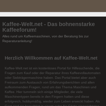
Kaffee-Welt.net - Das bohnenstarke
Kaffeeforum!
Alles rund um Kaffeemaschinen, von der Beratung bis zur
Reparaturanleitung!
Herzlich Willkommen auf Kaffee-Welt.net
Kaffee-Welt.net ist ein kostenloses Portal für Hilfesuchende, die
Fragen zum Kauf oder der Reparatur ihres Kaffeevollautomaten
oder Siebträgermaschine haben. Das Portal bietet aber auch
Freiraum zum Austausch von Erfahrungsberichten und allen
aufkommenden Fragen, rund um das Thema Maschinen und
Kaffee. Hier tummeln sich einige Mitglieder, die viele
Maschinentypen bereits in den Fingern hatten und diese
erfolgreich, hobbymäßig, wieder zum Leben erweckt haben. Als