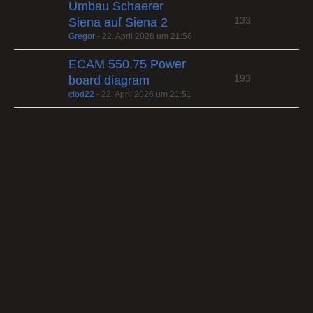
Umbau Schaerer
133
Siena auf Siena 2
Gregor
-
22. April 2026 um 21:56
ECAM 550.75 Power
193
board diagram
clod22
-
22. April 2026 um 21:51