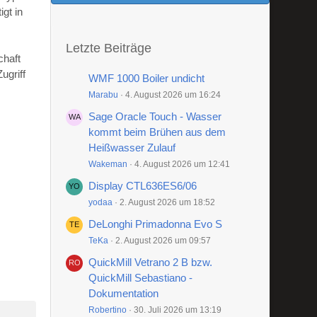
gt in
Letzte Beiträge
chaft
ugriff
WMF 1000 Boiler undicht
Marabu
4. August 2026 um 16:24
Sage Oracle Touch - Wasser
kommt beim Brühen aus dem
Heißwasser Zulauf
Wakeman
4. August 2026 um 12:41
Display CTL636ES6/06
yodaa
2. August 2026 um 18:52
DeLonghi Primadonna Evo S
TeKa
2. August 2026 um 09:57
QuickMill Vetrano 2 B bzw.
QuickMill Sebastiano -
Dokumentation
Robertino
30. Juli 2026 um 13:19