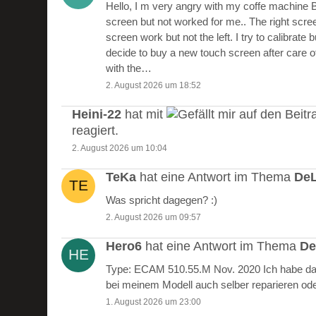
Hello, I m very angry with my coffe machine 
screen but not worked for me.. The right scre
screen work but not the left. I try to calibrate 
decide to buy a new touch screen after care of
with the…
2. August 2026 um 18:52
Heini-22
hat mit
auf den Beitr
reagiert.
2. August 2026 um 10:04
TeKa
hat eine Antwort im Thema
DeL
Was spricht dagegen? :)
2. August 2026 um 09:57
Hero6
hat eine Antwort im Thema
De
Type: ECAM 510.55.M Nov. 2020 Ich habe das
bei meinem Modell auch selber reparieren od
1. August 2026 um 23:00