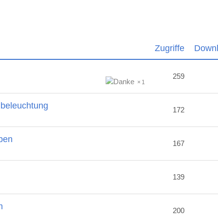
Zugriffe
Down
259
1
nbeleuchtung
172
ben
167
2
139
m
200