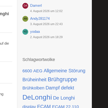
Damerl
4. August 2026 um 12:02
onghi
Andy281174
3. August 2026 um 22:43
yodaa
2. August 2026 um 18:29
uf die
Schlagwortwolke
Allgemeine Störung
6600
AEG
Brühgruppe
Brüheinheit
Dampf
defekt
Brühkolben
ing
DeLonghi
De Longhi
ECAM
display
ECAM 22.110