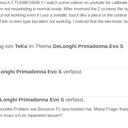
Bosch CTL636ES6/06 !! I watch some videos on youtube for calibrate
en not responding in normal mode. After inversed the 2 screens the ri
but not working even if i use a metallic touch like a piece or the central r
 the screen type but idem not working. I noticed that the electronic b
ag von
TeKa
im Thema
DeLonghi Primadonna Evo S
onghi Primadonna Evo S
verfasst.
Longhi Primadonna Evo S
verfasst.
selbe Problem wie Benutzer FL beschrieben hat. Meine Frage: Kann
er muss ich es reparieren lassen?