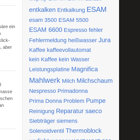
ESAM
entkalken
Entkalkung
esam 3500
ESAM 5500
wäre ein
ESAM 6600
Espresso
fehler
m
Jura
Fehlermeldung
heißwasser
lick-
, aber
Kaffee
kaffeevollautomat
kein Kaffee
kein Wasser
Magnifica
Leistungsplatine
Mahlwerk
Milchschaum
Milch
I
Nespresso
Primadonna
tmasse
ischen
Pumpe
Prima Donna
Problem
an
Reparatur
saeco
Reinigung
Siebträger
siemens
Thermoblock
Solenoidventil