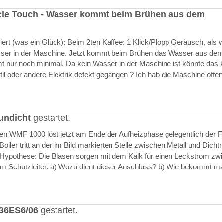
cle Touch - Wasser kommt beim Brühen aus dem
rt (was ein Glück): Beim 2ten Kaffee: 1 Klick/Plopp Geräusch, als 
asser in der Maschine. Jetzt kommt beim Brühen das Wasser aus de
 nur noch minimal. Da kein Wasser in der Maschine ist könnte das k
il oder andere Elektrik defekt gegangen ? Ich hab die Maschine offen
undicht
gestartet.
ften WMF 1000 löst jetzt am Ende der Aufheizphase gelegentlich der F
iler tritt an der im Bild markierten Stelle zwischen Metall und Dich
 Hypothese: Die Blasen sorgen mit dem Kalk für einen Leckstrom zw
m Schutzleiter. a) Wozu dient dieser Anschluss? b) Wie bekommt m
636ES6/06
gestartet.