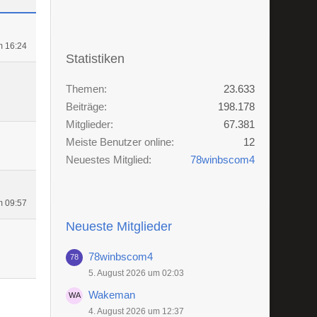
m 16:24
Statistiken
Themen
23.633
Beiträge
198.178
Mitglieder
67.381
Meiste Benutzer online
12
Neuestes Mitglied
78winbscom4
m 09:57
Neueste Mitglieder
78winbscom4
5. August 2026 um 02:03
Wakeman
4. August 2026 um 12:37