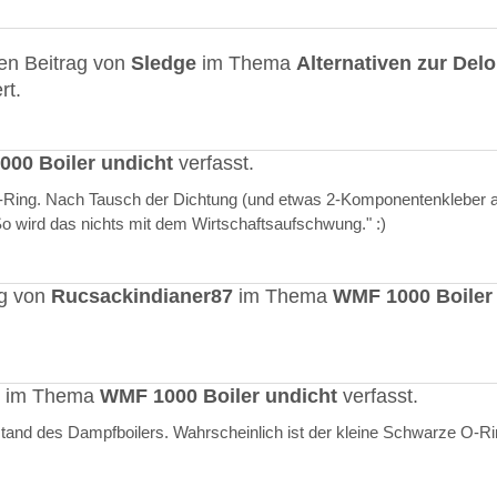
en Beitrag von
Sledge
im Thema
Alternativen zur Del
rt.
00 Boiler undicht
verfasst.
O-Ring. Nach Tausch der Dichtung (und etwas 2-Komponentenkleber a
"So wird das nichts mit dem Wirtschaftsaufschwung." :)
ag von
Rucsackindianer87
im Thema
WMF 1000 Boiler
rt im Thema
WMF 1000 Boiler undicht
verfasst.
stand des Dampfboilers. Wahrscheinlich ist der kleine Schwarze O-R