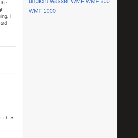
undicht
wasser
WMF
WMF 800
 the
ght
WMF 1000
ing. I
oard
 ich es