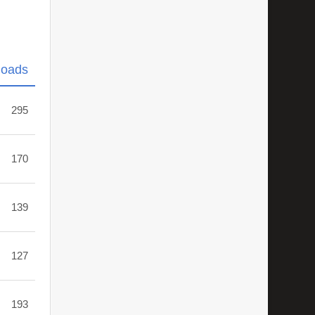
loads
295
170
139
127
193