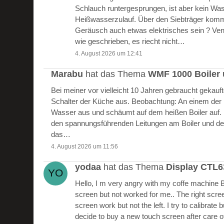
Schlauch runtergesprungen, ist aber kein W
Heißwasserzulauf. Über den Siebträger kommt
Geräusch auch etwas elektrisches sein ? Vent
wie geschrieben, es riecht nicht…
4. August 2026 um 12:41
Marabu
hat das Thema
WMF 1000 Boiler 
Bei meiner vor vielleicht 10 Jahren gebraucht gekau
Schalter der Küche aus. Beobachtung: An einem der Bo
Wasser aus und schäumt auf dem heißen Boiler auf.
den spannungsführenden Leitungen am Boiler und de
das…
4. August 2026 um 11:56
yodaa
hat das Thema
Display CTL
Hello, I m very angry with my coffe machine 
screen but not worked for me.. The right scre
screen work but not the left. I try to calibrate 
decide to buy a new touch screen after care of