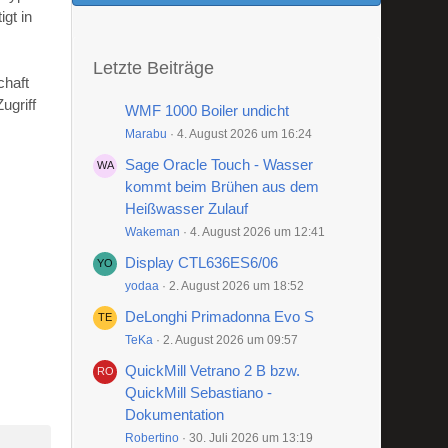
gt in
Letzte Beiträge
chaft
ugriff
WMF 1000 Boiler undicht
Marabu
4. August 2026 um 16:24
Sage Oracle Touch - Wasser
kommt beim Brühen aus dem
Heißwasser Zulauf
Wakeman
4. August 2026 um 12:41
Display CTL636ES6/06
yodaa
2. August 2026 um 18:52
DeLonghi Primadonna Evo S
TeKa
2. August 2026 um 09:57
QuickMill Vetrano 2 B bzw.
QuickMill Sebastiano -
Dokumentation
Robertino
30. Juli 2026 um 13:19