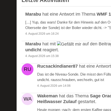
Letzte Aktivitäten
Marabu
hat eine Antwort im Thema
WMF 10
[…] Yup, das wars! Danke für den Hinweis auf den 
Oberseite der Sonde) ist der Boiler wieder dicht. -> 
4. August 2026 um 16:24
Marabu
hat mit
auf den Beitr
undicht
reagiert.
4. August 2026 um 15:38
Rucsackindianer87
hat eine Antwo
Das ist die Niveau-Sonde. Die misst den Füll
undicht. rausschrauben, wechseln, gut ist
4. August 2026 um 14:06
Wakeman
hat das Thema
Sage Ora
Heißwasser Zulauf
gestartet.
Heute morgen -nach- dem ersten Kaffee passie