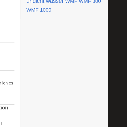
undicht
wasser
WMF
WMF 800
WMF 1000
 ich es
tion
d