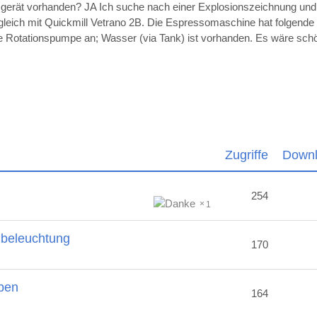
sgerät vorhanden? JA Ich suche nach einer Explosionszeichnung un
ugleich mit Quickmill Vetrano 2B. Die Espressomaschine hat folgende
die Rotationspumpe an; Wasser (via Tank) ist vorhanden. Es wäre sc
Zugriffe
Down
254
1
nbeleuchtung
170
ben
164