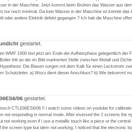
asser in der Maschine. Jetzt kommt beim Brühen das Wasser aus de
 nur noch minimal. Da kein Wasser in der Maschine ist könnte das k
il oder andere Elektrik defekt gegangen ? Ich hab die Maschine offen
undicht
gestartet.
ften WMF 1000 löst jetzt am Ende der Aufheizphase gelegentlich der F
iler tritt an der im Bild markierten Stelle zwischen Metall und Dich
 Hypothese: Die Blasen sorgen mit dem Kalk für einen Leckstrom zw
m Schutzleiter. a) Wozu dient dieser Anschluss? b) Wie bekommt m
636ES6/06
gestartet.
Bosch CTL636ES6/06 !! I watch some videos on youtube for calibrate
en not responding in normal mode. After inversed the 2 screens the ri
but not working even if i use a metallic touch like a piece or the central r
 the screen type but idem not working. I noticed that the electronic b