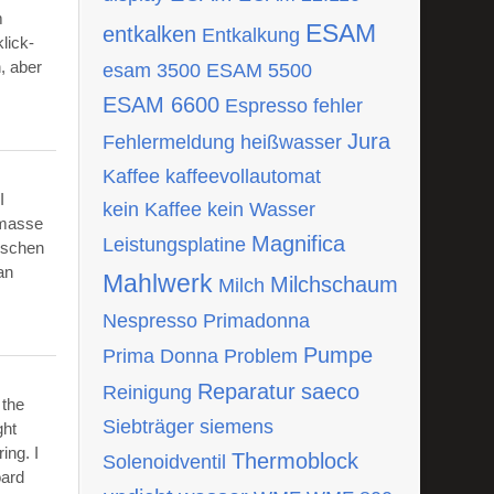
m
ESAM
entkalken
Entkalkung
lick-
, aber
esam 3500
ESAM 5500
ESAM 6600
Espresso
fehler
Jura
Fehlermeldung
heißwasser
Kaffee
kaffeevollautomat
I
kein Kaffee
kein Wasser
tmasse
Magnifica
Leistungsplatine
ischen
an
Mahlwerk
Milchschaum
Milch
Nespresso
Primadonna
Pumpe
Prima Donna
Problem
Reparatur
saeco
Reinigung
 the
Siebträger
siemens
ght
ing. I
Thermoblock
Solenoidventil
oard