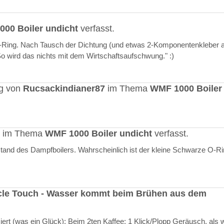
00 Boiler undicht
verfasst.
O-Ring. Nach Tausch der Dichtung (und etwas 2-Komponentenkleber a
"So wird das nichts mit dem Wirtschaftsaufschwung." :)
ag von
Rucsackindianer87
im Thema
WMF 1000 Boiler
rt im Thema
WMF 1000 Boiler undicht
verfasst.
stand des Dampfboilers. Wahrscheinlich ist der kleine Schwarze O-R
cle Touch - Wasser kommt beim Brühen aus dem
rt (was ein Glück): Beim 2ten Kaffee: 1 Klick/Plopp Geräusch, als 