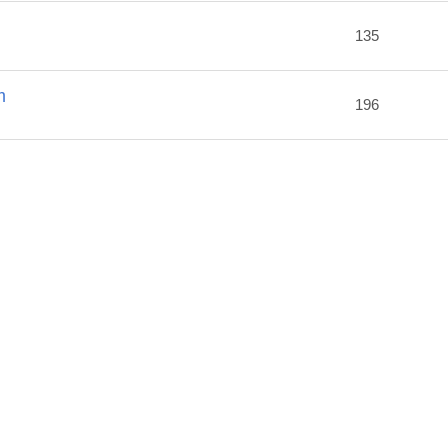
2
135
m
196