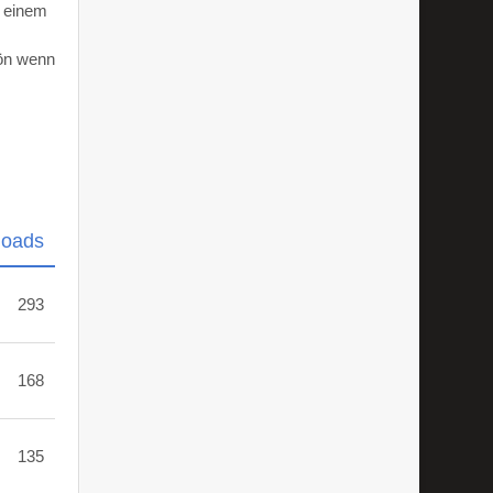
d einem
hön wenn
loads
293
168
135