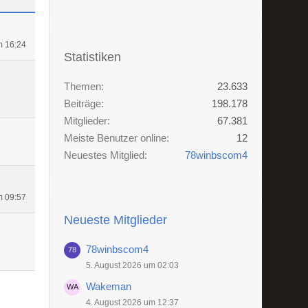
m 16:24
Statistiken
Themen
23.633
Beiträge
198.178
Mitglieder
67.381
Meiste Benutzer online
12
Neuestes Mitglied
78winbscom4
m 09:57
Neueste Mitglieder
78winbscom4
5. August 2026 um 02:03
Wakeman
4. August 2026 um 12:37