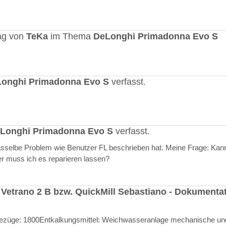
ag von
TeKa
im Thema
DeLonghi Primadonna Evo S
onghi Primadonna Evo S
verfasst.
Longhi Primadonna Evo S
verfasst.
selbe Problem wie Benutzer FL beschrieben hat. Meine Frage: Kann
er muss ich es reparieren lassen?
 Vetrano 2 B bzw. QuickMill Sebastiano - Dokumenta
l Bezüge: 1800Entkalkungsmittel: Weichwasseranlage mechanische un