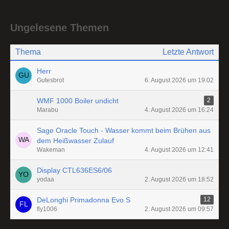
Ungelesene Themen
Thema
Letzte Antwort
Herr
Gutesbrot
6. August 2026 um 19:02
WMF 1000 Boiler undicht
2
Marabu
4. August 2026 um 16:24
Sage Oracle Touch - Wasser kommt beim Brühen aus
dem Heißwasser Zulauf
Wakeman
4. August 2026 um 12:41
Display CTL636ES6/06
yodaa
2. August 2026 um 18:52
DeLonghi Primadonna Evo S
12
fly1006
2. August 2026 um 09:57