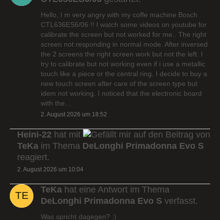
Hello, I m very angry with my coffe machine Bosch
CTL636ES6/06 !! I watch some videos on youtube for
calibrate the screen but not worked for me.. The right
screen not responding in normal mode. After inversed
the 2 screens the right screen work but not the left. I
try to calibrate but not working even if i use a metallic
touch like a piece or the central ring. I decide to buy a
new touch screen after care of the screen type but
idem not working. I noticed that the electronic board
with the…
2. August 2026 um 18:52
Heini-22
hat mit
auf den Beitrag von
TeKa
im Thema
DeLonghi Primadonna Evo S
reagiert.
2. August 2026 um 10:04
TeKa
hat eine Antwort im Thema
DeLonghi Primadonna Evo S
verfasst.
Was spricht dagegen? :)