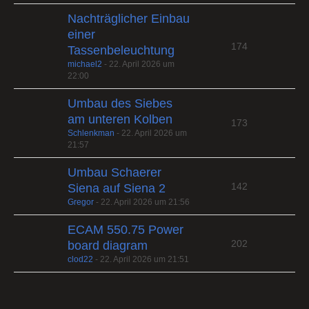
Nachträglicher Einbau
einer
174
Tassenbeleuchtung
michael2
-
22. April 2026 um
22:00
Umbau des Siebes
am unteren Kolben
173
Schlenkman
-
22. April 2026 um
21:57
Umbau Schaerer
142
Siena auf Siena 2
Gregor
-
22. April 2026 um 21:56
ECAM 550.75 Power
202
board diagram
clod22
-
22. April 2026 um 21:51