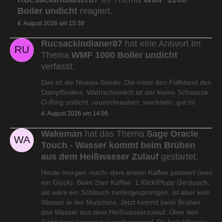
Boiler undicht
reagiert.
4. August 2026 um 15:38
Rucsackindianer87
hat eine Antwort im
Thema
WMF 1000 Boiler undicht
verfasst.
Das ist die Niveau-Sonde. Die misst den Füllstand des
Dampfboilers. Wahrscheinlich ist der kleine Schwarze
O-Ring undicht. rausschrauben, wechseln, gut ist
4. August 2026 um 14:06
Wakeman
hat das Thema
Sage Oracle
Touch - Wasser kommt beim Brühen
aus dem Heißwasser Zulauf
gestartet.
Heute morgen -nach- dem ersten Kaffee passiert (was
ein Glück): Beim 2ten Kaffee: 1 Klick/Plopp Geräusch,
als wäre ein Schlauch runtergesprungen, ist aber kein
Wasser in der Maschine. Jetzt kommt beim Brühen
das Wasser aus dem Heißwasserzulauf. Über den
Siebträger kommt nur noch minimal. Da kein Wasser