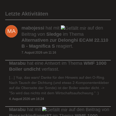
Letzte Aktivitäten
mabojessi
hat mit
auf den
Beitrag von
Sledge
im Thema
Alternativen zur Delonghi ECAM 22.110
B - Magnifica S
reagiert.
7. August 2026 um 11:16
Marabu
hat eine Antwort im Thema
WMF 1000
Boiler undicht
verfasst.
[…] Yup, das wars! Danke für den Hinweis auf den O-Ring.
Nach Tausch der Dichtung (und etwas 2-Komponentenkleber
auf die Oberseite der Sonde) ist der Boiler wieder dicht. ->
"So wird das nichts mit dem Wirtschaftsaufschwung." :)
4. August 2026 um 16:24
Marabu
hat mit
auf den Beitrag von
Rucsackindianer87
im Thema
WMF 1000