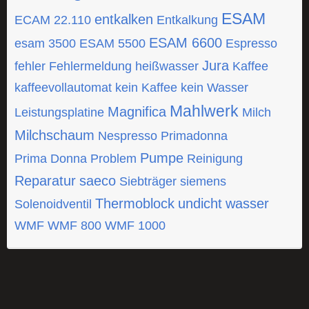
ESAM
entkalken
ECAM 22.110
Entkalkung
ESAM 6600
esam 3500
ESAM 5500
Espresso
Jura
fehler
Fehlermeldung
heißwasser
Kaffee
kaffeevollautomat
kein Kaffee
kein Wasser
Mahlwerk
Magnifica
Leistungsplatine
Milch
Milchschaum
Nespresso
Primadonna
Pumpe
Prima Donna
Problem
Reinigung
Reparatur
saeco
Siebträger
siemens
Thermoblock
undicht
wasser
Solenoidventil
WMF
WMF 800
WMF 1000