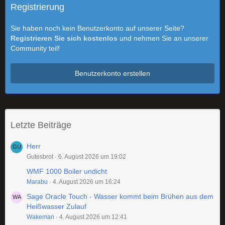
Registrierung
Sie haben noch kein Benutzerkonto auf unserer Seite?
Registrieren Sie sich kostenlos
und nehmen Sie an unserer
Community teil!
Benutzerkonto erstellen
Letzte Beiträge
Herr
Gutesbrot
6. August 2026 um 19:02
WMF 1000 Boiler undicht
Marabu
4. August 2026 um 16:24
Sage Oracle Touch - Wasser kommt beim Brühen aus dem
Heißwasser Zulauf
Wakeman
4. August 2026 um 12:41