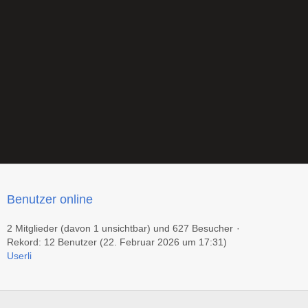
Benutzer online
2 Mitglieder (davon 1 unsichtbar) und 627 Besucher
Rekord: 12 Benutzer (
22. Februar 2026 um 17:31
)
Userli