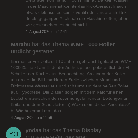
in der Maschine ist könnte das klick-Geräusch auch
etwas elektrisches sein ? Ventil oder andere Elektrik
defekt gegangen ? Ich hab die Maschine offen, aber
wie geschrieben, es riecht nicht…
4. August 2026 um 12:41
Marabu
hat das Thema
WMF 1000 Boiler
undicht
gestartet.
Bei meiner vor vielleicht 10 Jahren gebraucht gekauften WMF
1000 löst jetzt am Ende der Aufheizphase gelegentlich der FI
Schalter der Küche aus. Beobachtung: An einem der Boiler
tritt an der im Bild markierten Stelle zwischen Metall und
Dichtmasse Wasser aus und schäumt auf dem heißen Boiler
auf. Hypothese: Die Blasen sorgen mit dem Kalk für einen
Leckstrom zwischen den spannungsführenden Leitungen am
Boiler und dem Schutzleiter. a) Wozu dient dieser Anschluss?
b) Wie bekommt man das…
4. August 2026 um 11:56
yodaa
hat das Thema
Display
CTL636ES6/06
gestartet.