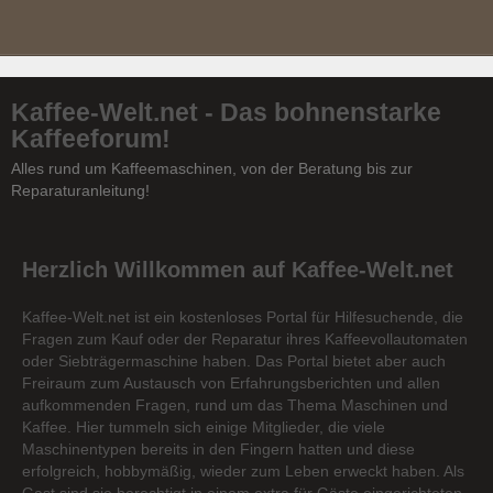
Kaffee-Welt.net - Das bohnenstarke
Kaffeeforum!
Alles rund um Kaffeemaschinen, von der Beratung bis zur
Reparaturanleitung!
Herzlich Willkommen auf Kaffee-Welt.net
Kaffee-Welt.net ist ein kostenloses Portal für Hilfesuchende, die
Fragen zum Kauf oder der Reparatur ihres Kaffeevollautomaten
oder Siebträgermaschine haben. Das Portal bietet aber auch
Freiraum zum Austausch von Erfahrungsberichten und allen
aufkommenden Fragen, rund um das Thema Maschinen und
Kaffee. Hier tummeln sich einige Mitglieder, die viele
Maschinentypen bereits in den Fingern hatten und diese
erfolgreich, hobbymäßig, wieder zum Leben erweckt haben. Als