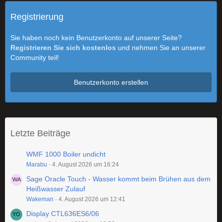
Registrierung
Sie haben noch kein Benutzerkonto auf unserer Seite?
Registrieren Sie sich kostenlos
und nehmen Sie an unserer
Community teil!
Benutzerkonto erstellen
Letzte Beiträge
WMF 1000 Boiler undicht
Marabu
4. August 2026 um 16:24
Sage Oracle Touch - Wasser kommt beim Brühen aus dem
Heißwasser Zulauf
Wakeman
4. August 2026 um 12:41
Display CTL636ES6/06