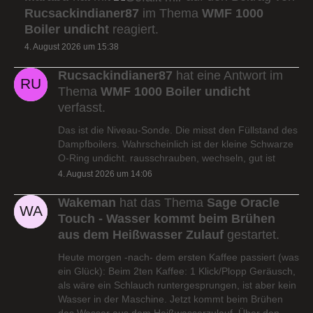
Rucsackindianer87
im Thema
WMF 1000
Boiler undicht
reagiert.
4. August 2026 um 15:38
Rucsackindianer87
hat eine Antwort im
Thema
WMF 1000 Boiler undicht
verfasst.
Das ist die Niveau-Sonde. Die misst den Füllstand des
Dampfboilers. Wahrscheinlich ist der kleine Schwarze
O-Ring undicht. rausschrauben, wechseln, gut ist
4. August 2026 um 14:06
Wakeman
hat das Thema
Sage Oracle
Touch - Wasser kommt beim Brühen
aus dem Heißwasser Zulauf
gestartet.
Heute morgen -nach- dem ersten Kaffee passiert (was
ein Glück): Beim 2ten Kaffee: 1 Klick/Plopp Geräusch,
als wäre ein Schlauch runtergesprungen, ist aber kein
Wasser in der Maschine. Jetzt kommt beim Brühen
das Wasser aus dem Heißwasserzulauf. Über den