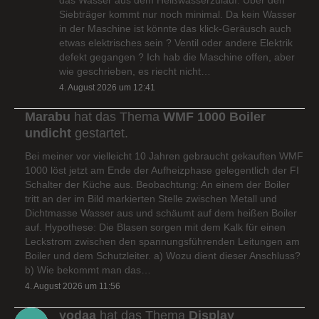
Siebträger kommt nur noch minimal. Da kein Wasser
in der Maschine ist könnte das klick-Geräusch auch
etwas elektrisches sein ? Ventil oder andere Elektrik
defekt gegangen ? Ich hab die Maschine offen, aber
wie geschrieben, es riecht nicht…
4. August 2026 um 12:41
Marabu
hat das Thema
WMF 1000 Boiler
undicht
gestartet.
Bei meiner vor vielleicht 10 Jahren gebraucht gekauften WMF
1000 löst jetzt am Ende der Aufheizphase gelegentlich der FI
Schalter der Küche aus. Beobachtung: An einem der Boiler
tritt an der im Bild markierten Stelle zwischen Metall und
Dichtmasse Wasser aus und schäumt auf dem heißen Boiler
auf. Hypothese: Die Blasen sorgen mit dem Kalk für einen
Leckstrom zwischen den spannungsführenden Leitungen am
Boiler und dem Schutzleiter. a) Wozu dient dieser Anschluss?
b) Wie bekommt man das…
4. August 2026 um 11:56
yodaa
hat das Thema
Display