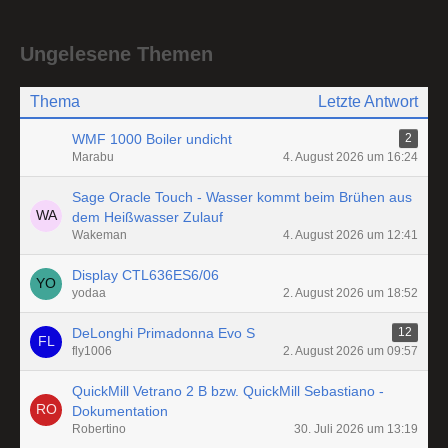
Ungelesene Themen
Thema
Letzte Antwort
WMF 1000 Boiler undicht
2
Marabu
4. August 2026 um 16:24
Sage Oracle Touch - Wasser kommt beim Brühen aus
dem Heißwasser Zulauf
Wakeman
4. August 2026 um 12:41
Display CTL636ES6/06
yodaa
2. August 2026 um 18:52
DeLonghi Primadonna Evo S
12
fly1006
2. August 2026 um 09:57
QuickMill Vetrano 2 B bzw. QuickMill Sebastiano -
Dokumentation
Robertino
30. Juli 2026 um 13:19