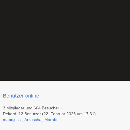
Benutzer online
3 Mitglieder und 604 Besucher
Rekord: 12 Benutzer (
22. Februar 2026 um 17:31
)
mabojessi
Arkascha
Marabu