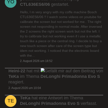
CTL636ES6/06
gestartet.
Hello, I m very angry with my coffe machine Bosch
CTL636ES6/06 !! I watch some videos on youtube for
calibrate the screen but not worked for me.. The right
screen not responding in normal mode. After inversed
the 2 screens the right screen work but not the left. I
try to calibrate but not working even if i use a metallic
touch like a piece or the central ring. I decide to buy a
new touch screen after care of the screen type but
idem not working. I noticed that the electronic board
with the…
2. August 2026 um 18:52
Heini-22
hat mit
auf den Beitrag von
TeKa
im Thema
DeLonghi Primadonna Evo S
reagiert.
2. August 2026 um 10:04
TeKa
hat eine Antwort im Thema
DeLonghi Primadonna Evo S
verfasst.