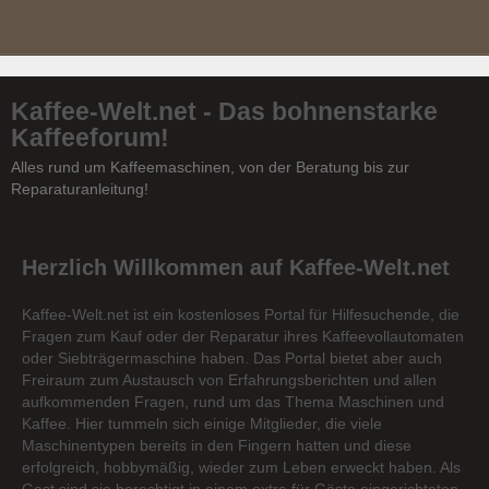
Kaffee-Welt.net - Das bohnenstarke
Kaffeeforum!
Alles rund um Kaffeemaschinen, von der Beratung bis zur
Reparaturanleitung!
Herzlich Willkommen auf Kaffee-Welt.net
Kaffee-Welt.net ist ein kostenloses Portal für Hilfesuchende, die
Fragen zum Kauf oder der Reparatur ihres Kaffeevollautomaten
oder Siebträgermaschine haben. Das Portal bietet aber auch
Freiraum zum Austausch von Erfahrungsberichten und allen
aufkommenden Fragen, rund um das Thema Maschinen und
Kaffee. Hier tummeln sich einige Mitglieder, die viele
Maschinentypen bereits in den Fingern hatten und diese
erfolgreich, hobbymäßig, wieder zum Leben erweckt haben. Als