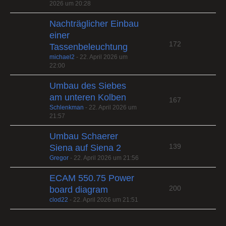
2026 um 20:28
Nachträglicher Einbau
einer
172
Tassenbeleuchtung
michael2
-
22. April 2026 um
22:00
Umbau des Siebes
am unteren Kolben
167
Schlenkman
-
22. April 2026 um
21:57
Umbau Schaerer
139
Siena auf Siena 2
Gregor
-
22. April 2026 um 21:56
ECAM 550.75 Power
200
board diagram
clod22
-
22. April 2026 um 21:51