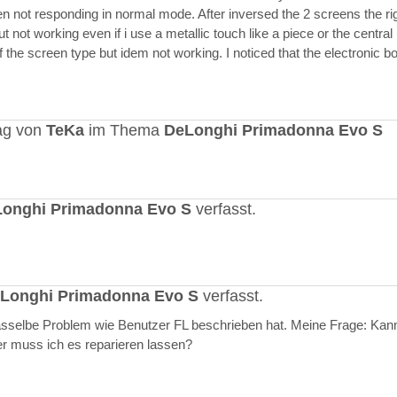
en not responding in normal mode. After inversed the 2 screens the ri
but not working even if i use a metallic touch like a piece or the central r
 the screen type but idem not working. I noticed that the electronic b
ag von
TeKa
im Thema
DeLonghi Primadonna Evo S
onghi Primadonna Evo S
verfasst.
Longhi Primadonna Evo S
verfasst.
selbe Problem wie Benutzer FL beschrieben hat. Meine Frage: Kann
er muss ich es reparieren lassen?