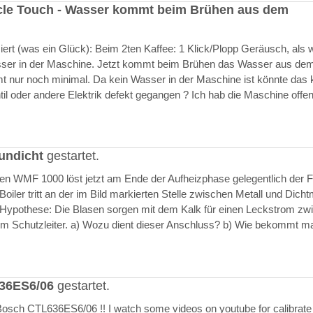
cle Touch - Wasser kommt beim Brühen aus dem
rt (was ein Glück): Beim 2ten Kaffee: 1 Klick/Plopp Geräusch, als 
asser in der Maschine. Jetzt kommt beim Brühen das Wasser aus de
 nur noch minimal. Da kein Wasser in der Maschine ist könnte das k
il oder andere Elektrik defekt gegangen ? Ich hab die Maschine offen
undicht
gestartet.
ften WMF 1000 löst jetzt am Ende der Aufheizphase gelegentlich der F
iler tritt an der im Bild markierten Stelle zwischen Metall und Dich
 Hypothese: Die Blasen sorgen mit dem Kalk für einen Leckstrom zw
m Schutzleiter. a) Wozu dient dieser Anschluss? b) Wie bekommt m
636ES6/06
gestartet.
Bosch CTL636ES6/06 !! I watch some videos on youtube for calibrate