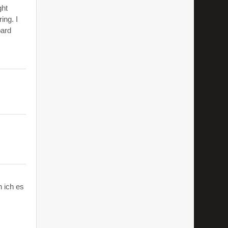
ght
ing. I
oard
 ich es