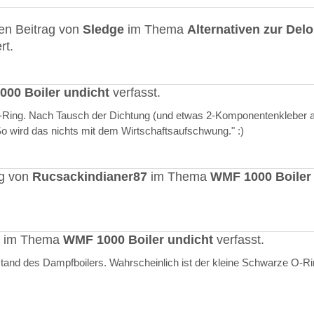
en Beitrag von
Sledge
im Thema
Alternativen zur Del
rt.
00 Boiler undicht
verfasst.
O-Ring. Nach Tausch der Dichtung (und etwas 2-Komponentenkleber a
"So wird das nichts mit dem Wirtschaftsaufschwung." :)
ag von
Rucsackindianer87
im Thema
WMF 1000 Boiler
rt im Thema
WMF 1000 Boiler undicht
verfasst.
stand des Dampfboilers. Wahrscheinlich ist der kleine Schwarze O-R