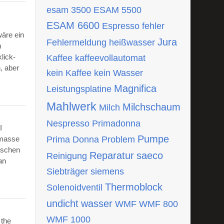
esam 3500
ESAM 5500
ESAM 6600
Espresso
fehler
wäre ein
Jura
Fehlermeldung
heißwasser
m
lick-
Kaffee
kaffeevollautomat
, aber
kein Kaffee
kein Wasser
Magnifica
Leistungsplatine
Mahlwerk
Milchschaum
Milch
Nespresso
Primadonna
I
Pumpe
tmasse
Prima Donna
Problem
ischen
Reparatur
saeco
Reinigung
an
Siebträger
siemens
Thermoblock
Solenoidventil
undicht
wasser
WMF
WMF 800
WMF 1000
 the