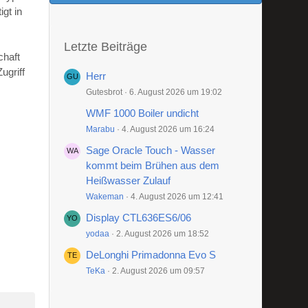
gt in
Letzte Beiträge
chaft
ugriff
Herr
Gutesbrot
6. August 2026 um 19:02
WMF 1000 Boiler undicht
Marabu
4. August 2026 um 16:24
Sage Oracle Touch - Wasser
kommt beim Brühen aus dem
Heißwasser Zulauf
Wakeman
4. August 2026 um 12:41
Display CTL636ES6/06
yodaa
2. August 2026 um 18:52
DeLonghi Primadonna Evo S
TeKa
2. August 2026 um 09:57