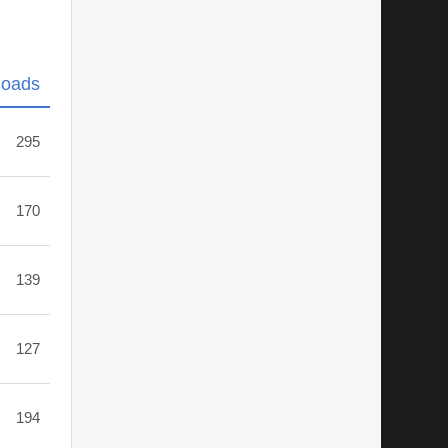
loads
295
170
139
127
194