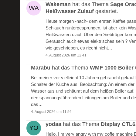
Wakeman
hat das Thema
Sage Ora
Heißwasser Zulauf
gestartet.
Heute morgen -nach- dem ersten Kaffee passie
Schlauch runtergesprungen, ist aber kein W
Heißwasserzulauf. Über den Siebträger kommt
Geräusch auch etwas elektrisches sein ? Vent
wie geschrieben, es riecht nicht…
4. August 2026 um 12:41
Marabu
hat das Thema
WMF 1000 Boiler 
Bei meiner vor vielleicht 10 Jahren gebraucht gekau
Schalter der Küche aus. Beobachtung: An einem der Bo
Wasser aus und schäumt auf dem heißen Boiler auf.
den spannungsführenden Leitungen am Boiler und de
das…
4. August 2026 um 11:56
yodaa
hat das Thema
Display CTL
Hello, I m very angry with my coffe machine 