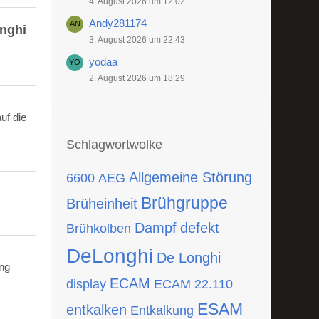
4. August 2026 um 12:02
Andy281174
onghi
3. August 2026 um 22:43
yodaa
2. August 2026 um 18:29
uf die
Schlagwortwolke
Allgemeine Störung
6600
AEG
Brühgruppe
Brüheinheit
Dampf
defekt
Brühkolben
DeLonghi
De Longhi
ing
ECAM
display
ECAM 22.110
ESAM
entkalken
Entkalkung