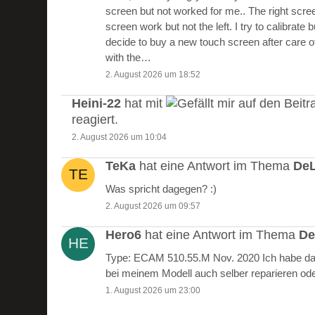
screen but not worked for me.. The right scre
screen work but not the left. I try to calibrate 
decide to buy a new touch screen after care of
with the…
2. August 2026 um 18:52
Heini-22
hat mit
auf den Beitr
reagiert.
2. August 2026 um 10:04
TeKa
hat eine Antwort im Thema
DeL
Was spricht dagegen? :)
2. August 2026 um 09:57
Hero6
hat eine Antwort im Thema
De
Type: ECAM 510.55.M Nov. 2020 Ich habe das
bei meinem Modell auch selber reparieren od
1. August 2026 um 23:00