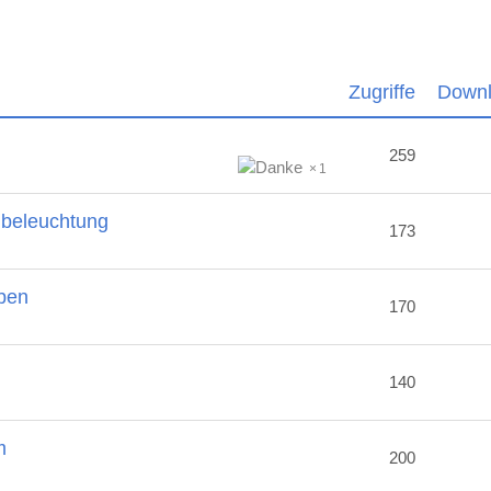
Zugriffe
Down
259
1
nbeleuchtung
173
ben
170
2
140
m
200