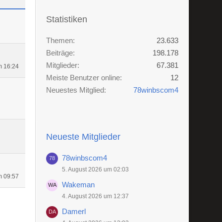
Statistiken
Themen
23.633
Beiträge
198.178
Mitglieder
67.381
m 16:24
Meiste Benutzer online
12
Neuestes Mitglied
78winbscom4
Neueste Mitglieder
78winbscom4
5. August 2026 um 02:03
m 09:57
Wakeman
4. August 2026 um 12:37
Damerl