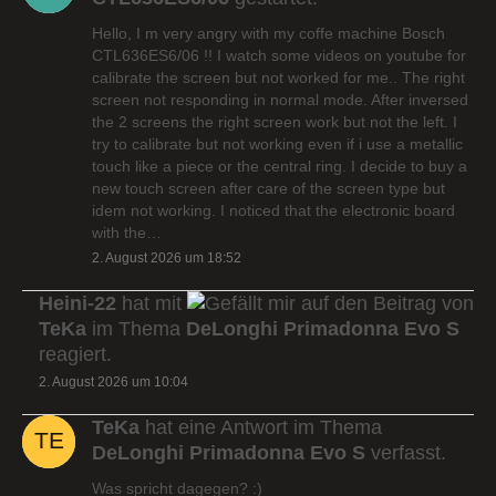
Hello, I m very angry with my coffe machine Bosch
CTL636ES6/06 !! I watch some videos on youtube for
calibrate the screen but not worked for me.. The right
screen not responding in normal mode. After inversed
the 2 screens the right screen work but not the left. I
try to calibrate but not working even if i use a metallic
touch like a piece or the central ring. I decide to buy a
new touch screen after care of the screen type but
idem not working. I noticed that the electronic board
with the…
2. August 2026 um 18:52
Heini-22
hat mit
auf den Beitrag von
TeKa
im Thema
DeLonghi Primadonna Evo S
reagiert.
2. August 2026 um 10:04
TeKa
hat eine Antwort im Thema
DeLonghi Primadonna Evo S
verfasst.
Was spricht dagegen? :)