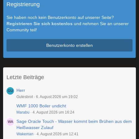
Registrierung
Sie haben noch kein Benutzerkonto auf unserer Seite?
Registrieren Sie sich kostenlos
und nehmen Sie an unserer
Community teil!
Benutzerkonto erstellen
Letzte Beiträge
Herr
Gutesbrot
6. August 2026 um 19:02
WMF 1000 Boiler undicht
Marabu
4. August 2026 um 16:24
Sage Oracle Touch - Wasser kommt beim Brühen aus dem
Heißwasser Zulauf
Wakeman
4. August 2026 um 12:41