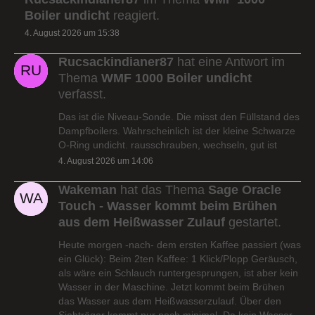
Boiler undicht
reagiert.
4. August 2026 um 15:38
Rucsackindianer87
hat eine Antwort im
Thema
WMF 1000 Boiler undicht
verfasst.
Das ist die Niveau-Sonde. Die misst den Füllstand des
Dampfboilers. Wahrscheinlich ist der kleine Schwarze
O-Ring undicht. rausschrauben, wechseln, gut ist
4. August 2026 um 14:06
Wakeman
hat das Thema
Sage Oracle
Touch - Wasser kommt beim Brühen
aus dem Heißwasser Zulauf
gestartet.
Heute morgen -nach- dem ersten Kaffee passiert (was
ein Glück): Beim 2ten Kaffee: 1 Klick/Plopp Geräusch,
als wäre ein Schlauch runtergesprungen, ist aber kein
Wasser in der Maschine. Jetzt kommt beim Brühen
das Wasser aus dem Heißwasserzulauf. Über den
Siebträger kommt nur noch minimal. Da kein Wasser