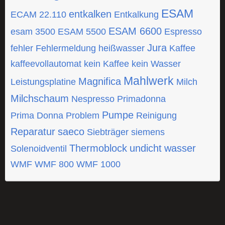
ESAM
entkalken
ECAM 22.110
Entkalkung
ESAM 6600
esam 3500
ESAM 5500
Espresso
Jura
fehler
Fehlermeldung
heißwasser
Kaffee
kaffeevollautomat
kein Kaffee
kein Wasser
Mahlwerk
Magnifica
Leistungsplatine
Milch
Milchschaum
Nespresso
Primadonna
Pumpe
Prima Donna
Problem
Reinigung
Reparatur
saeco
Siebträger
siemens
Thermoblock
undicht
wasser
Solenoidventil
WMF
WMF 800
WMF 1000