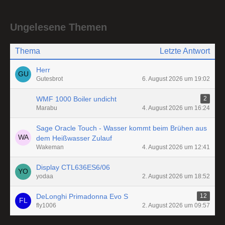
Ungelesene Themen
Thema
Letzte Antwort
Herr
Gutesbrot
6. August 2026 um 19:02
WMF 1000 Boiler undicht
2
Marabu
4. August 2026 um 16:24
Sage Oracle Touch - Wasser kommt beim Brühen aus
dem Heißwasser Zulauf
Wakeman
4. August 2026 um 12:41
Display CTL636ES6/06
yodaa
2. August 2026 um 18:52
DeLonghi Primadonna Evo S
12
fly1006
2. August 2026 um 09:57