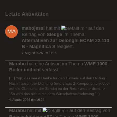
Letzte Aktivitäten
mabojessi
hat mit
auf den
Beitrag von
Sledge
im Thema
Alternativen zur Delonghi ECAM 22.110
B - Magnifica S
reagiert.
7. August 2026 um 11:16
Marabu
hat eine Antwort im Thema
WMF 1000
Boiler undicht
verfasst.
[…] Yup, das wars! Danke für den Hinweis auf den O-Ring.
Nach Tausch der Dichtung (und etwas 2-Komponentenkleber
auf die Oberseite der Sonde) ist der Boiler wieder dicht. ->
"So wird das nichts mit dem Wirtschaftsaufschwung." :)
4. August 2026 um 16:24
Marabu
hat mit
auf den Beitrag von
Rucsackindianer87
im Thema
WMF 1000