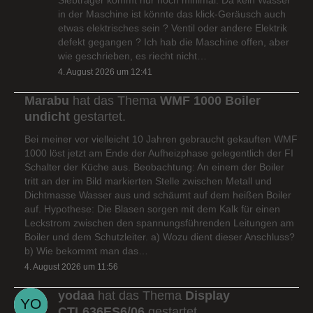
in der Maschine ist könnte das klick-Geräusch auch
etwas elektrisches sein ? Ventil oder andere Elektrik
defekt gegangen ? Ich hab die Maschine offen, aber
wie geschrieben, es riecht nicht…
4. August 2026 um 12:41
Marabu
hat das Thema
WMF 1000 Boiler
undicht
gestartet.
Bei meiner vor vielleicht 10 Jahren gebraucht gekauften WMF
1000 löst jetzt am Ende der Aufheizphase gelegentlich der FI
Schalter der Küche aus. Beobachtung: An einem der Boiler
tritt an der im Bild markierten Stelle zwischen Metall und
Dichtmasse Wasser aus und schäumt auf dem heißen Boiler
auf. Hypothese: Die Blasen sorgen mit dem Kalk für einen
Leckstrom zwischen den spannungsführenden Leitungen am
Boiler und dem Schutzleiter. a) Wozu dient dieser Anschluss?
b) Wie bekommt man das…
4. August 2026 um 11:56
yodaa
hat das Thema
Display
CTL636ES6/06
gestartet.