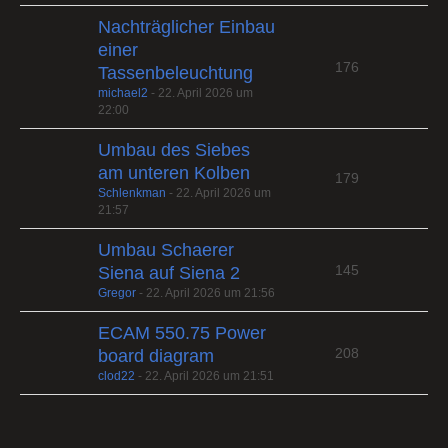
Nachträglicher Einbau
einer
176
Tassenbeleuchtung
michael2
-
22. April 2026 um
22:00
Umbau des Siebes
am unteren Kolben
179
Schlenkman
-
22. April 2026 um
21:57
Umbau Schaerer
145
Siena auf Siena 2
Gregor
-
22. April 2026 um 21:56
ECAM 550.75 Power
208
board diagram
clod22
-
22. April 2026 um 21:51