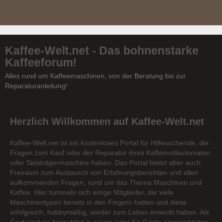
Kaffee-Welt.net - Das bohnenstarke
Kaffeeforum!
Alles rund um Kaffeemaschinen, von der Beratung bis zur
Reparaturanleitung!
Herzlich Willkommen auf Kaffee-Welt.net
Kaffee-Welt.net ist ein kostenloses Portal für Hilfesuchende, die
Fragen zum Kauf oder der Reparatur ihres Kaffeevollautomaten
oder Siebträgermaschine haben. Das Portal bietet aber auch
Freiraum zum Austausch von Erfahrungsberichten und allen
aufkommenden Fragen, rund um das Thema Maschinen und
Kaffee. Hier tummeln sich einige Mitglieder, die viele
Maschinentypen bereits in den Fingern hatten und diese
erfolgreich, hobbymäßig, wieder zum Leben erweckt haben. Als