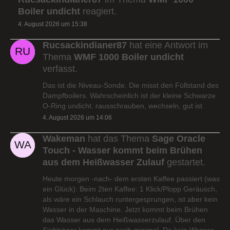
Boiler undicht
reagiert.
4. August 2026 um 15:38
Rucsackindianer87
hat eine Antwort im
Thema
WMF 1000 Boiler undicht
verfasst.
Das ist die Niveau-Sonde. Die misst den Füllstand des
Dampfboilers. Wahrscheinlich ist der kleine Schwarze
O-Ring undicht. rausschrauben, wechseln, gut ist
4. August 2026 um 14:06
Wakeman
hat das Thema
Sage Oracle
Touch - Wasser kommt beim Brühen
aus dem Heißwasser Zulauf
gestartet.
Heute morgen -nach- dem ersten Kaffee passiert (was
ein Glück): Beim 2ten Kaffee: 1 Klick/Plopp Geräusch,
als wäre ein Schlauch runtergesprungen, ist aber kein
Wasser in der Maschine. Jetzt kommt beim Brühen
das Wasser aus dem Heißwasserzulauf. Über den
Siebträger kommt nur noch minimal. Da kein Wasser