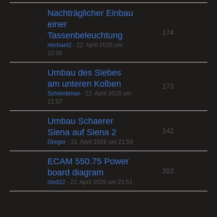
Nachträglicher Einbau
einer
174
Tassenbeleuchtung
michael2
-
22. April 2026 um
22:00
Umbau des Siebes
am unteren Kolben
173
Schlenkman
-
22. April 2026 um
21:57
Umbau Schaerer
142
Siena auf Siena 2
Gregor
-
22. April 2026 um 21:56
ECAM 550.75 Power
202
board diagram
clod22
-
22. April 2026 um 21:51