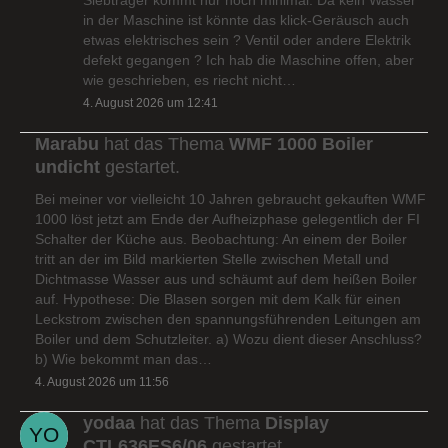
in der Maschine ist könnte das klick-Geräusch auch
etwas elektrisches sein ? Ventil oder andere Elektrik
defekt gegangen ? Ich hab die Maschine offen, aber
wie geschrieben, es riecht nicht…
4. August 2026 um 12:41
Marabu
hat das Thema
WMF 1000 Boiler
undicht
gestartet.
Bei meiner vor vielleicht 10 Jahren gebraucht gekauften WMF
1000 löst jetzt am Ende der Aufheizphase gelegentlich der FI
Schalter der Küche aus. Beobachtung: An einem der Boiler
tritt an der im Bild markierten Stelle zwischen Metall und
Dichtmasse Wasser aus und schäumt auf dem heißen Boiler
auf. Hypothese: Die Blasen sorgen mit dem Kalk für einen
Leckstrom zwischen den spannungsführenden Leitungen am
Boiler und dem Schutzleiter. a) Wozu dient dieser Anschluss?
b) Wie bekommt man das…
4. August 2026 um 11:56
yodaa
hat das Thema
Display
CTL636ES6/06
gestartet.