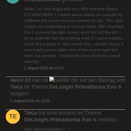
Hello, I m very angry with my coffe machine Bosch
CTL636ES6/06 !! I watch some videos on youtube for
calibrate the screen but not worked for me.. The right
screen not responding in normal mode. After inversed
the 2 screens the right screen work but not the left. I
try to calibrate but not working even if i use a metallic
touch like a piece or the central ring. I decide to buy a
new touch screen after care of the screen type but
idem not working. I noticed that the electronic board
with the…
2. August 2026 um 18:52
Heini-22
hat mit
auf den Beitrag von
TeKa
im Thema
DeLonghi Primadonna Evo S
reagiert.
2. August 2026 um 10:04
TeKa
hat eine Antwort im Thema
DeLonghi Primadonna Evo S
verfasst.
Was spricht dagegen? :)