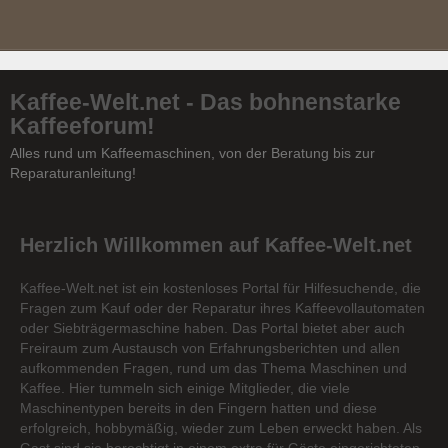
Kaffee-Welt.net - Das bohnenstarke
Kaffeeforum!
Alles rund um Kaffeemaschinen, von der Beratung bis zur
Reparaturanleitung!
Herzlich Willkommen auf Kaffee-Welt.net
Kaffee-Welt.net ist ein kostenloses Portal für Hilfesuchende, die
Fragen zum Kauf oder der Reparatur ihres Kaffeevollautomaten
oder Siebträgermaschine haben. Das Portal bietet aber auch
Freiraum zum Austausch von Erfahrungsberichten und allen
aufkommenden Fragen, rund um das Thema Maschinen und
Kaffee. Hier tummeln sich einige Mitglieder, die viele
Maschinentypen bereits in den Fingern hatten und diese
erfolgreich, hobbymäßig, wieder zum Leben erweckt haben. Als