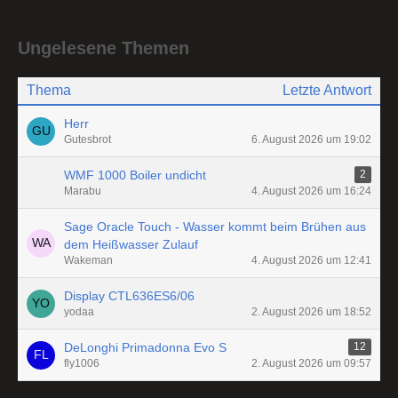
Ungelesene Themen
Thema
Letzte Antwort
Herr
Gutesbrot
6. August 2026 um 19:02
WMF 1000 Boiler undicht
2
Marabu
4. August 2026 um 16:24
Sage Oracle Touch - Wasser kommt beim Brühen aus
dem Heißwasser Zulauf
Wakeman
4. August 2026 um 12:41
Display CTL636ES6/06
yodaa
2. August 2026 um 18:52
DeLonghi Primadonna Evo S
12
fly1006
2. August 2026 um 09:57