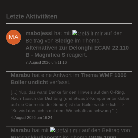
Letzte Aktivitäten
mabojessi
hat mit
auf den
Beitrag von
Sledge
im Thema
Alternativen zur Delonghi ECAM 22.110
B - Magnifica S
reagiert.
7. August 2026 um 11:16
Marabu
hat eine Antwort im Thema
WMF 1000
Boiler undicht
verfasst.
[…] Yup, das wars! Danke für den Hinweis auf den O-Ring.
Nach Tausch der Dichtung (und etwas 2-Komponentenkleber
auf die Oberseite der Sonde) ist der Boiler wieder dicht. ->
"So wird das nichts mit dem Wirtschaftsaufschwung." :)
4. August 2026 um 16:24
Marabu
hat mit
auf den Beitrag von
Rucsackindianer87
im Thema
WMF 1000