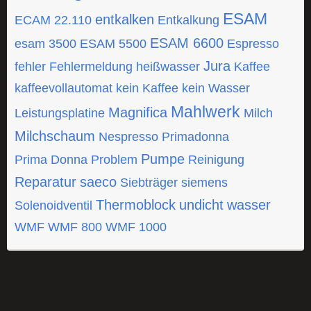
ESAM
entkalken
ECAM 22.110
Entkalkung
ESAM 6600
esam 3500
ESAM 5500
Espresso
Jura
fehler
Fehlermeldung
heißwasser
Kaffee
kaffeevollautomat
kein Kaffee
kein Wasser
Mahlwerk
Magnifica
Leistungsplatine
Milch
Milchschaum
Nespresso
Primadonna
Pumpe
Prima Donna
Problem
Reinigung
Reparatur
saeco
Siebträger
siemens
Thermoblock
undicht
wasser
Solenoidventil
WMF
WMF 800
WMF 1000