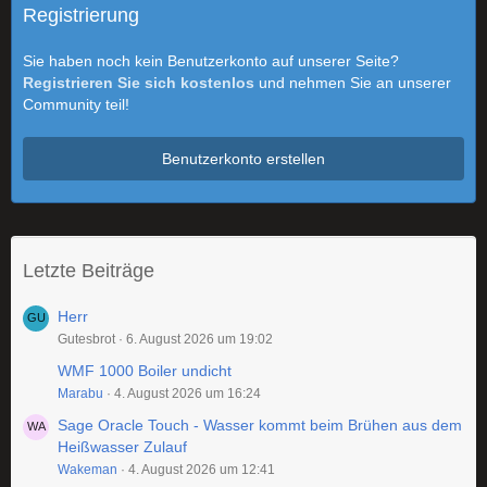
Registrierung
Sie haben noch kein Benutzerkonto auf unserer Seite?
Registrieren Sie sich kostenlos
und nehmen Sie an unserer
Community teil!
Benutzerkonto erstellen
Letzte Beiträge
Herr
Gutesbrot
6. August 2026 um 19:02
WMF 1000 Boiler undicht
Marabu
4. August 2026 um 16:24
Sage Oracle Touch - Wasser kommt beim Brühen aus dem
Heißwasser Zulauf
Wakeman
4. August 2026 um 12:41