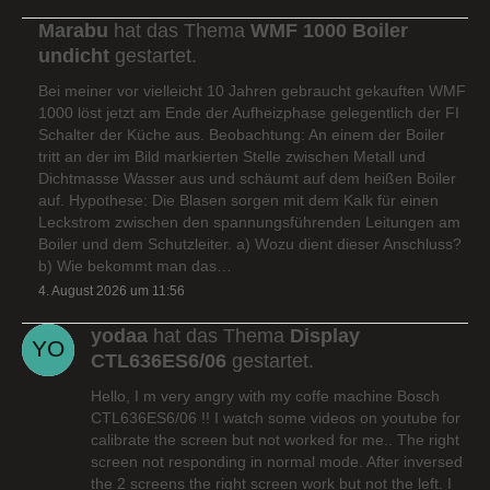
Marabu
hat das Thema
WMF 1000 Boiler
undicht
gestartet.
Bei meiner vor vielleicht 10 Jahren gebraucht gekauften WMF
1000 löst jetzt am Ende der Aufheizphase gelegentlich der FI
Schalter der Küche aus. Beobachtung: An einem der Boiler
tritt an der im Bild markierten Stelle zwischen Metall und
Dichtmasse Wasser aus und schäumt auf dem heißen Boiler
auf. Hypothese: Die Blasen sorgen mit dem Kalk für einen
Leckstrom zwischen den spannungsführenden Leitungen am
Boiler und dem Schutzleiter. a) Wozu dient dieser Anschluss?
b) Wie bekommt man das…
4. August 2026 um 11:56
yodaa
hat das Thema
Display
CTL636ES6/06
gestartet.
Hello, I m very angry with my coffe machine Bosch
CTL636ES6/06 !! I watch some videos on youtube for
calibrate the screen but not worked for me.. The right
screen not responding in normal mode. After inversed
the 2 screens the right screen work but not the left. I