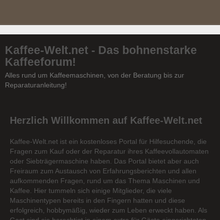
Kaffee-Welt.net - Das bohnenstarke
Kaffeeforum!
Alles rund um Kaffeemaschinen, von der Beratung bis zur
Reparaturanleitung!
Herzlich Willkommen auf Kaffee-Welt.net
Kaffee-Welt.net ist ein kostenloses Portal für Hilfesuchende, die
Fragen zum Kauf oder der Reparatur ihres Kaffeevollautomaten
oder Siebträgermaschine haben. Das Portal bietet aber auch
Freiraum zum Austausch von Erfahrungsberichten und allen
aufkommenden Fragen, rund um das Thema Maschinen und
Kaffee. Hier tummeln sich einige Mitglieder, die viele
Maschinentypen bereits in den Fingern hatten und diese
erfolgreich, hobbymäßig, wieder zum Leben erweckt haben. Als