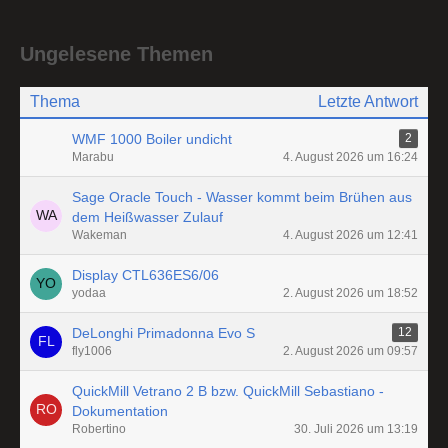
Ungelesene Themen
Thema
Letzte Antwort
WMF 1000 Boiler undicht
2
Marabu
4. August 2026 um 16:24
Sage Oracle Touch - Wasser kommt beim Brühen aus
dem Heißwasser Zulauf
Wakeman
4. August 2026 um 12:41
Display CTL636ES6/06
yodaa
2. August 2026 um 18:52
DeLonghi Primadonna Evo S
12
fly1006
2. August 2026 um 09:57
QuickMill Vetrano 2 B bzw. QuickMill Sebastiano -
Dokumentation
Robertino
30. Juli 2026 um 13:19