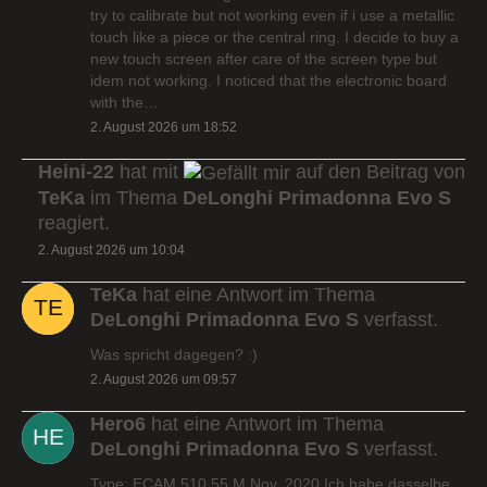
try to calibrate but not working even if i use a metallic
touch like a piece or the central ring. I decide to buy a
new touch screen after care of the screen type but
idem not working. I noticed that the electronic board
with the…
2. August 2026 um 18:52
Heini-22
hat mit
auf den Beitrag von
TeKa
im Thema
DeLonghi Primadonna Evo S
reagiert.
2. August 2026 um 10:04
TeKa
hat eine Antwort im Thema
DeLonghi Primadonna Evo S
verfasst.
Was spricht dagegen? :)
2. August 2026 um 09:57
Hero6
hat eine Antwort im Thema
DeLonghi Primadonna Evo S
verfasst.
Type: ECAM 510.55.M Nov. 2020 Ich habe dasselbe