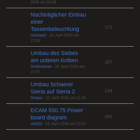
2026 um 20:28
Nachträglicher Einbau
einer
172
Tassenbeleuchtung
michael2
-
22. April 2026 um
22:00
Umbau des Siebes
am unteren Kolben
167
Schlenkman
-
22. April 2026 um
21:57
Umbau Schaerer
139
Siena auf Siena 2
Gregor
-
22. April 2026 um 21:56
ECAM 550.75 Power
200
board diagram
clod22
-
22. April 2026 um 21:51