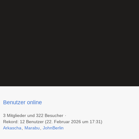
Benutzer online
3 Mitglieder und 322 Besucher
Rekord: 12 Benutzer (
22. Februar 2026 um 17:31
)
Arkascha
Marabu
JohnBerlin