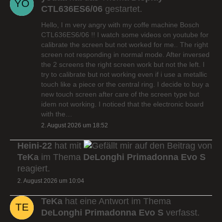
CTL636ES6/06
gestartet.
Hello, I m very angry with my coffe machine Bosch
CTL636ES6/06 !! I watch some videos on youtube for
calibrate the screen but not worked for me.. The right
screen not responding in normal mode. After inversed
the 2 screens the right screen work but not the left. I
try to calibrate but not working even if i use a metallic
touch like a piece or the central ring. I decide to buy a
new touch screen after care of the screen type but
idem not working. I noticed that the electronic board
with the…
2. August 2026 um 18:52
Heini-22
hat mit
auf den Beitrag von
TeKa
im Thema
DeLonghi Primadonna Evo S
reagiert.
2. August 2026 um 10:04
TeKa
hat eine Antwort im Thema
DeLonghi Primadonna Evo S
verfasst.