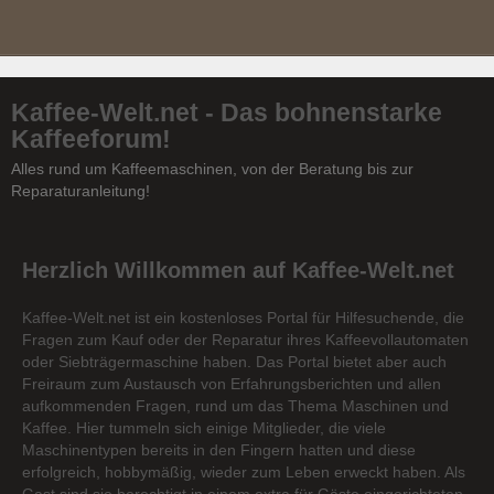
Kaffee-Welt.net - Das bohnenstarke
Kaffeeforum!
Alles rund um Kaffeemaschinen, von der Beratung bis zur
Reparaturanleitung!
Herzlich Willkommen auf Kaffee-Welt.net
Kaffee-Welt.net ist ein kostenloses Portal für Hilfesuchende, die
Fragen zum Kauf oder der Reparatur ihres Kaffeevollautomaten
oder Siebträgermaschine haben. Das Portal bietet aber auch
Freiraum zum Austausch von Erfahrungsberichten und allen
aufkommenden Fragen, rund um das Thema Maschinen und
Kaffee. Hier tummeln sich einige Mitglieder, die viele
Maschinentypen bereits in den Fingern hatten und diese
erfolgreich, hobbymäßig, wieder zum Leben erweckt haben. Als