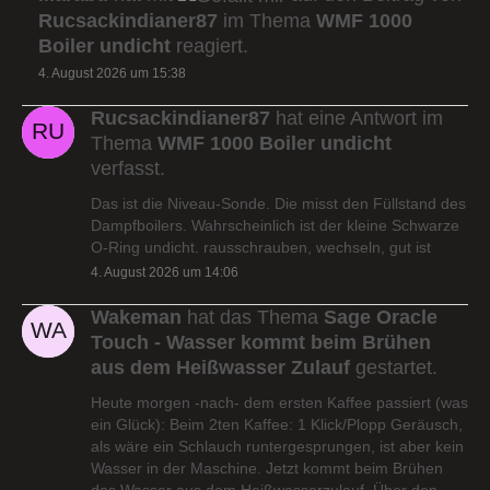
Rucsackindianer87
im Thema
WMF 1000
Boiler undicht
reagiert.
4. August 2026 um 15:38
Rucsackindianer87
hat eine Antwort im
Thema
WMF 1000 Boiler undicht
verfasst.
Das ist die Niveau-Sonde. Die misst den Füllstand des
Dampfboilers. Wahrscheinlich ist der kleine Schwarze
O-Ring undicht. rausschrauben, wechseln, gut ist
4. August 2026 um 14:06
Wakeman
hat das Thema
Sage Oracle
Touch - Wasser kommt beim Brühen
aus dem Heißwasser Zulauf
gestartet.
Heute morgen -nach- dem ersten Kaffee passiert (was
ein Glück): Beim 2ten Kaffee: 1 Klick/Plopp Geräusch,
als wäre ein Schlauch runtergesprungen, ist aber kein
Wasser in der Maschine. Jetzt kommt beim Brühen
das Wasser aus dem Heißwasserzulauf. Über den