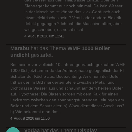
Siebträger kommt nur noch minimal. Da kein Wasser
in der Maschine ist könnte das klick-Geräusch auch
etwas elektrisches sein ? Ventil oder andere Elektrik
defekt gegangen ? Ich hab die Maschine offen, aber
wie geschrieben, es riecht nicht…
4. August 2026 um 12:41
Marabu
hat das Thema
WMF 1000 Boiler
undicht
gestartet.
Bei meiner vor vielleicht 10 Jahren gebraucht gekauften WMF
1000 löst jetzt am Ende der Aufheizphase gelegentlich der FI
Schalter der Küche aus. Beobachtung: An einem der Boiler
tritt an der im Bild markierten Stelle zwischen Metall und
Dichtmasse Wasser aus und schäumt auf dem heißen Boiler
auf. Hypothese: Die Blasen sorgen mit dem Kalk für einen
Leckstrom zwischen den spannungsführenden Leitungen am
Boiler und dem Schutzleiter. a) Wozu dient dieser Anschluss?
b) Wie bekommt man das…
4. August 2026 um 11:56
yodaa
hat das Thema
Display