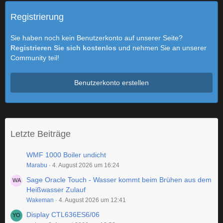
Registrierung
Sie haben noch kein Benutzerkonto auf unserer Seite?
Registrieren Sie sich kostenlos
und nehmen Sie an unserer
Community teil!
Benutzerkonto erstellen
Letzte Beiträge
WMF 1000 Boiler undicht
Marabu
4. August 2026 um 16:24
Sage Oracle Touch - Wasser kommt beim Brühen aus dem
Heißwasser Zulauf
Wakeman
4. August 2026 um 12:41
Display CTL636ES6/06