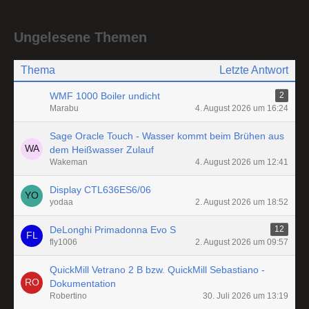
Ungelesene Themen
Thema
Letzte Antwort
WMF 1000 Boiler undicht
2
Marabu
4. August 2026 um 16:24
Sage Oracle Touch - Wasser kommt beim Brühen aus
dem Heißwasser Zulauf
Wakeman
4. August 2026 um 12:41
Display CTL636ES6/06
yodaa
2. August 2026 um 18:52
DeLonghi Primadonna Evo S
12
fly1006
2. August 2026 um 09:57
QuickMill Vetrano 2 B bzw. QuickMill Sebastiano -
Dokumentation
Robertino
30. Juli 2026 um 13:19