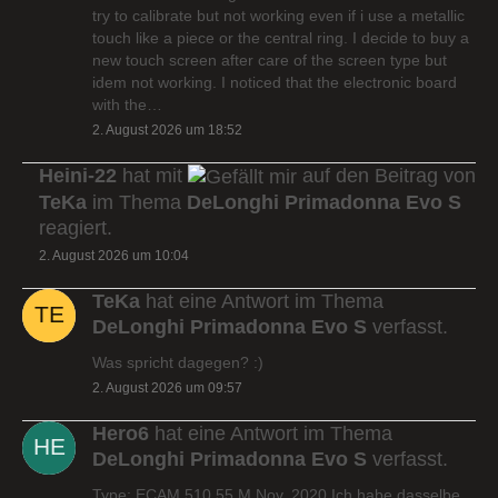
try to calibrate but not working even if i use a metallic
touch like a piece or the central ring. I decide to buy a
new touch screen after care of the screen type but
idem not working. I noticed that the electronic board
with the…
2. August 2026 um 18:52
Heini-22
hat mit
auf den Beitrag von
TeKa
im Thema
DeLonghi Primadonna Evo S
reagiert.
2. August 2026 um 10:04
TeKa
hat eine Antwort im Thema
DeLonghi Primadonna Evo S
verfasst.
Was spricht dagegen? :)
2. August 2026 um 09:57
Hero6
hat eine Antwort im Thema
DeLonghi Primadonna Evo S
verfasst.
Type: ECAM 510.55.M Nov. 2020 Ich habe dasselbe