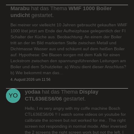
Marabu
hat das Thema
WMF 1000 Boiler
undicht
gestartet.
Bei meiner vor vielleicht 10 Jahren gebraucht gekauften WMF
1000 löst jetzt am Ende der Aufheizphase gelegentlich der FI
Schalter der Küche aus. Beobachtung: An einem der Boiler
tritt an der im Bild markierten Stelle zwischen Metall und
Dichtmasse Wasser aus und schäumt auf dem heißen Boiler
auf. Hypothese: Die Blasen sorgen mit dem Kalk für einen
Leckstrom zwischen den spannungsführenden Leitungen am
Boiler und dem Schutzleiter. a) Wozu dient dieser Anschluss?
b) Wie bekommt man das…
4. August 2026 um 11:56
yodaa
hat das Thema
Display
CTL636ES6/06
gestartet.
Hello, I m very angry with my coffe machine Bosch
CTL636ES6/06 !! I watch some videos on youtube for
calibrate the screen but not worked for me.. The right
screen not responding in normal mode. After inversed
the 2 screens the right screen work but not the left. I