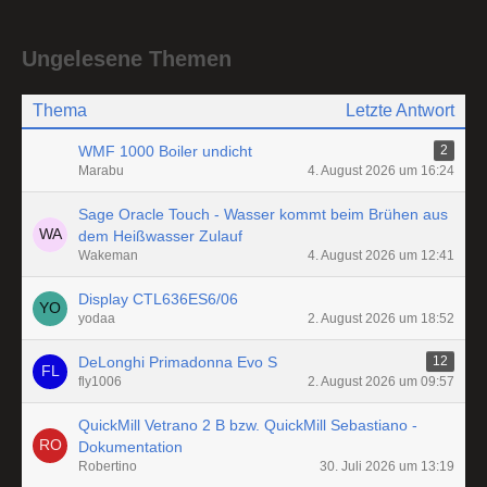
Ungelesene Themen
Thema
Letzte Antwort
WMF 1000 Boiler undicht
2
Marabu
4. August 2026 um 16:24
Sage Oracle Touch - Wasser kommt beim Brühen aus
dem Heißwasser Zulauf
Wakeman
4. August 2026 um 12:41
Display CTL636ES6/06
yodaa
2. August 2026 um 18:52
DeLonghi Primadonna Evo S
12
fly1006
2. August 2026 um 09:57
QuickMill Vetrano 2 B bzw. QuickMill Sebastiano -
Dokumentation
Robertino
30. Juli 2026 um 13:19