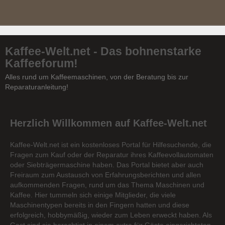
Kaffee-Welt.net - Das bohnenstarke
Kaffeeforum!
Alles rund um Kaffeemaschinen, von der Beratung bis zur
Reparaturanleitung!
Herzlich Willkommen auf Kaffee-Welt.net
Kaffee-Welt.net ist ein kostenloses Portal für Hilfesuchende, die
Fragen zum Kauf oder der Reparatur ihres Kaffeevollautomaten
oder Siebträgermaschine haben. Das Portal bietet aber auch
Freiraum zum Austausch von Erfahrungsberichten und allen
aufkommenden Fragen, rund um das Thema Maschinen und
Kaffee. Hier tummeln sich einige Mitglieder, die viele
Maschinentypen bereits in den Fingern hatten und diese
erfolgreich, hobbymäßig, wieder zum Leben erweckt haben. Als