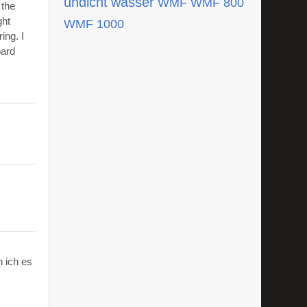
undicht
wasser
WMF
WMF 800
 the
ght
WMF 1000
ing. I
oard
 ich es