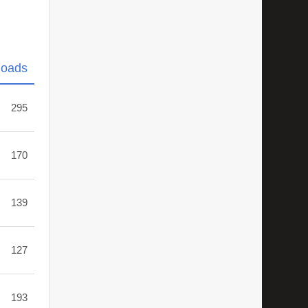
loads
295
170
139
127
193