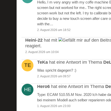
Hello, I m very angry with my coffe machine 
screen but not worked for me.. The right scre
screen work but not the left. I try to calibrate 
decide to buy a new touch screen after care of
with the…
2. August 2026 um 18:52
Heini-22
hat mit
auf den Beitr
reagiert.
2. August 2026 um 10:04
TeKa
hat eine Antwort im Thema
DeL
Was spricht dagegen? :)
2. August 2026 um 09:57
Hero6
hat eine Antwort im Thema
De
Type: ECAM 510.55.M Nov. 2020 Ich habe das
bei meinem Modell auch selber reparieren od
1. August 2026 um 23:00