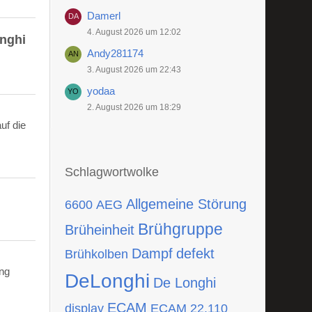
Damerl
4. August 2026 um 12:02
onghi
Andy281174
3. August 2026 um 22:43
yodaa
2. August 2026 um 18:29
uf die
Schlagwortwolke
Allgemeine Störung
6600
AEG
Brühgruppe
Brüheinheit
Dampf
defekt
Brühkolben
ing
DeLonghi
De Longhi
ECAM
display
ECAM 22.110