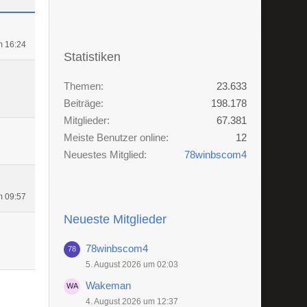
m 16:24
Statistiken
Themen
23.633
Beiträge
198.178
Mitglieder
67.381
Meiste Benutzer online
12
Neuestes Mitglied
78winbscom4
m 09:57
Neueste Mitglieder
78winbscom4
5. August 2026 um 02:03
Wakeman
4. August 2026 um 12:37