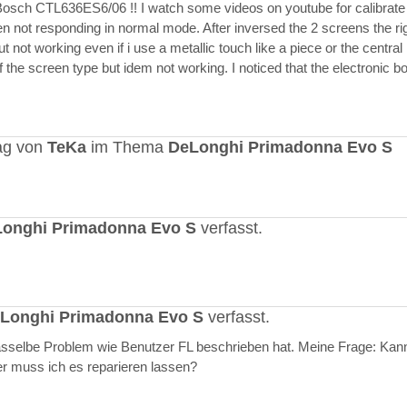
Bosch CTL636ES6/06 !! I watch some videos on youtube for calibrate
en not responding in normal mode. After inversed the 2 screens the ri
but not working even if i use a metallic touch like a piece or the central r
 the screen type but idem not working. I noticed that the electronic b
ag von
TeKa
im Thema
DeLonghi Primadonna Evo S
onghi Primadonna Evo S
verfasst.
Longhi Primadonna Evo S
verfasst.
selbe Problem wie Benutzer FL beschrieben hat. Meine Frage: Kann
er muss ich es reparieren lassen?