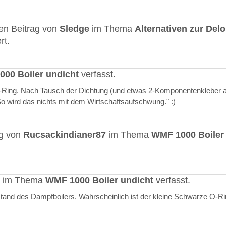
en Beitrag von
Sledge
im Thema
Alternativen zur Del
rt.
00 Boiler undicht
verfasst.
O-Ring. Nach Tausch der Dichtung (und etwas 2-Komponentenkleber a
"So wird das nichts mit dem Wirtschaftsaufschwung." :)
ag von
Rucsackindianer87
im Thema
WMF 1000 Boiler
rt im Thema
WMF 1000 Boiler undicht
verfasst.
stand des Dampfboilers. Wahrscheinlich ist der kleine Schwarze O-R