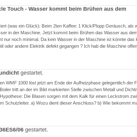
cle Touch - Wasser kommt beim Brühen aus dem
rt (was ein Glück): Beim 2ten Kaffee: 1 Klick/Plopp Geräusch, als 
asser in der Maschine. Jetzt kommt beim Brühen das Wasser aus de
 nur noch minimal. Da kein Wasser in der Maschine ist könnte das k
il oder andere Elektrik defekt gegangen ? Ich hab die Maschine offen
undicht
gestartet.
ften WMF 1000 löst jetzt am Ende der Aufheizphase gelegentlich der F
iler tritt an der im Bild markierten Stelle zwischen Metall und Dich
 Hypothese: Die Blasen sorgen mit dem Kalk für einen Leckstrom zw
m Schutzleiter. a) Wozu dient dieser Anschluss? b) Wie bekommt m
636ES6/06
gestartet.