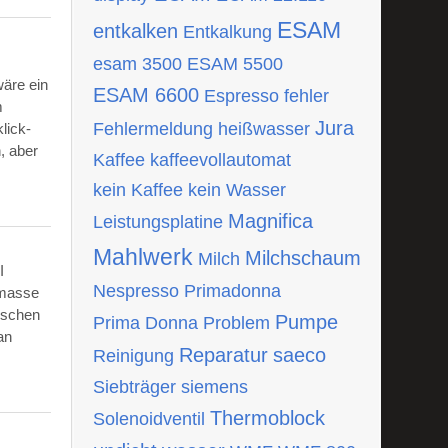
ESAM
entkalken
Entkalkung
esam 3500
ESAM 5500
wäre ein
ESAM 6600
Espresso
fehler
m
Jura
Fehlermeldung
heißwasser
lick-
, aber
Kaffee
kaffeevollautomat
kein Kaffee
kein Wasser
Magnifica
Leistungsplatine
Mahlwerk
Milchschaum
Milch
I
Nespresso
Primadonna
tmasse
ischen
Pumpe
Prima Donna
Problem
an
Reparatur
saeco
Reinigung
Siebträger
siemens
Thermoblock
Solenoidventil