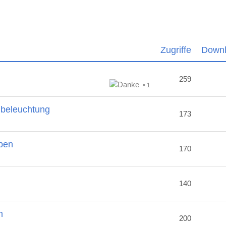
Zugriffe
Down
259
1
nbeleuchtung
173
ben
170
2
140
m
200