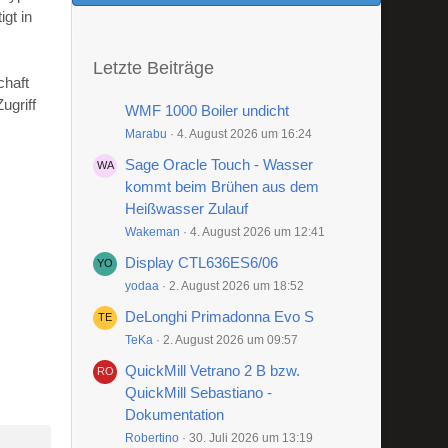
gt in
Letzte Beiträge
chaft
ugriff
WMF 1000 Boiler undicht
Marabu
4. August 2026 um 16:24
Sage Oracle Touch - Wasser
kommt beim Brühen aus dem
Heißwasser Zulauf
Wakeman
4. August 2026 um 12:41
Display CTL636ES6/06
yodaa
2. August 2026 um 18:52
DeLonghi Primadonna Evo S
TeKa
2. August 2026 um 09:57
QuickMill Vetrano 2 B bzw.
QuickMill Sebastiano -
Dokumentation
Robertino
30. Juli 2026 um 13:19