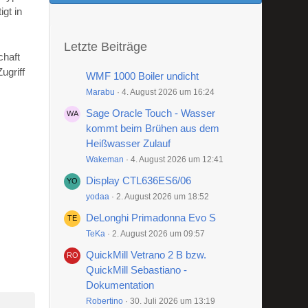
gt in
Letzte Beiträge
chaft
ugriff
WMF 1000 Boiler undicht
Marabu
4. August 2026 um 16:24
Sage Oracle Touch - Wasser
kommt beim Brühen aus dem
Heißwasser Zulauf
Wakeman
4. August 2026 um 12:41
Display CTL636ES6/06
yodaa
2. August 2026 um 18:52
DeLonghi Primadonna Evo S
TeKa
2. August 2026 um 09:57
QuickMill Vetrano 2 B bzw.
QuickMill Sebastiano -
Dokumentation
Robertino
30. Juli 2026 um 13:19