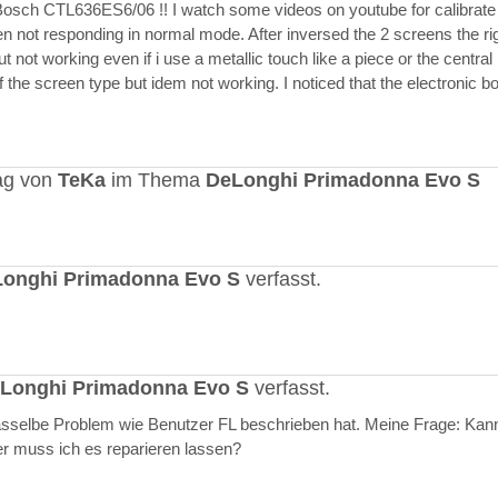
Bosch CTL636ES6/06 !! I watch some videos on youtube for calibrate
en not responding in normal mode. After inversed the 2 screens the ri
but not working even if i use a metallic touch like a piece or the central r
 the screen type but idem not working. I noticed that the electronic b
ag von
TeKa
im Thema
DeLonghi Primadonna Evo S
onghi Primadonna Evo S
verfasst.
Longhi Primadonna Evo S
verfasst.
selbe Problem wie Benutzer FL beschrieben hat. Meine Frage: Kann
er muss ich es reparieren lassen?