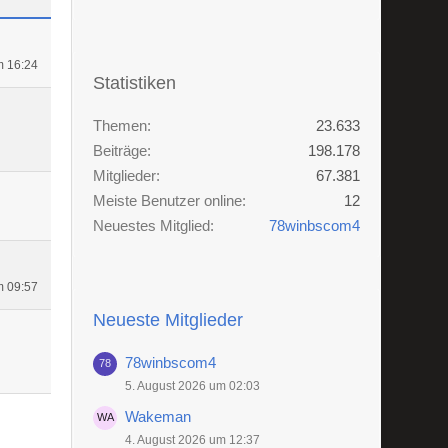
m 16:24
Statistiken
Themen
23.633
Beiträge
198.178
Mitglieder
67.381
Meiste Benutzer online
12
Neuestes Mitglied
78winbscom4
m 09:57
Neueste Mitglieder
78winbscom4
5. August 2026 um 02:03
Wakeman
4. August 2026 um 12:37