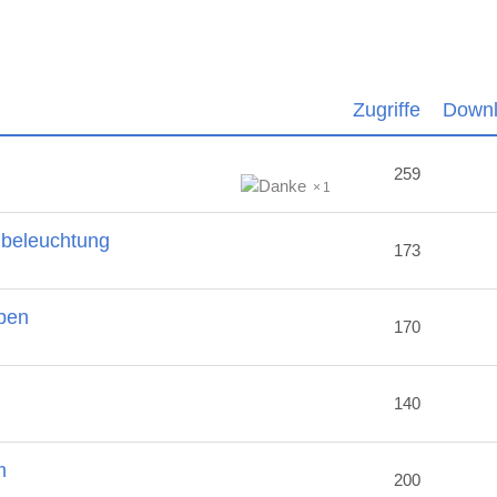
Zugriffe
Down
259
1
nbeleuchtung
173
ben
170
2
140
m
200