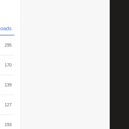
loads
295
170
139
127
193