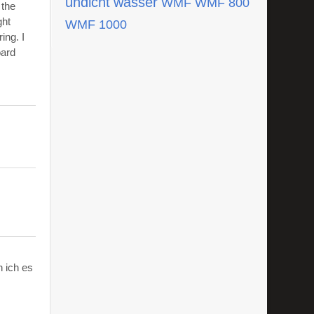
undicht
wasser
WMF
WMF 800
 the
ght
WMF 1000
ing. I
oard
 ich es