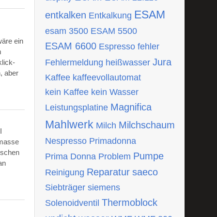
ESAM
entkalken
Entkalkung
esam 3500
ESAM 5500
wäre ein
ESAM 6600
Espresso
fehler
m
Jura
Fehlermeldung
heißwasser
lick-
, aber
Kaffee
kaffeevollautomat
kein Kaffee
kein Wasser
Magnifica
Leistungsplatine
Mahlwerk
Milchschaum
Milch
I
Nespresso
Primadonna
tmasse
ischen
Pumpe
Prima Donna
Problem
an
Reparatur
saeco
Reinigung
Siebträger
siemens
Thermoblock
Solenoidventil