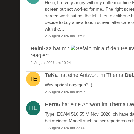
Hello, I m very angry with my coffe machine 
screen but not worked for me.. The right scre
screen work but not the left. I try to calibrate 
decide to buy a new touch screen after care of
with the…
2. August 2026 um 18:52
Heini-22
hat mit
auf den Beitr
reagiert.
2. August 2026 um 10:04
TeKa
hat eine Antwort im Thema
DeL
Was spricht dagegen? :)
2. August 2026 um 09:57
Hero6
hat eine Antwort im Thema
De
Type: ECAM 510.55.M Nov. 2020 Ich habe das
bei meinem Modell auch selber reparieren od
1. August 2026 um 23:00