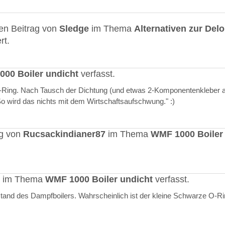
en Beitrag von
Sledge
im Thema
Alternativen zur Del
rt.
00 Boiler undicht
verfasst.
O-Ring. Nach Tausch der Dichtung (und etwas 2-Komponentenkleber a
"So wird das nichts mit dem Wirtschaftsaufschwung." :)
ag von
Rucsackindianer87
im Thema
WMF 1000 Boiler
rt im Thema
WMF 1000 Boiler undicht
verfasst.
stand des Dampfboilers. Wahrscheinlich ist der kleine Schwarze O-R