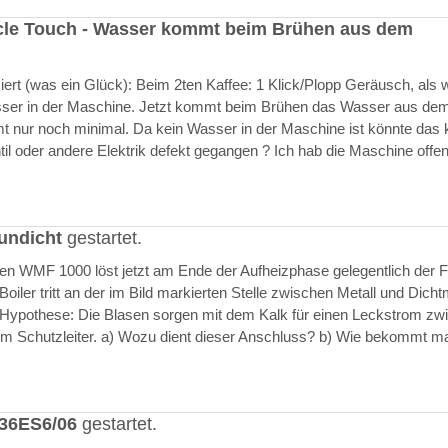
cle Touch - Wasser kommt beim Brühen aus dem
rt (was ein Glück): Beim 2ten Kaffee: 1 Klick/Plopp Geräusch, als 
asser in der Maschine. Jetzt kommt beim Brühen das Wasser aus de
 nur noch minimal. Da kein Wasser in der Maschine ist könnte das k
il oder andere Elektrik defekt gegangen ? Ich hab die Maschine offen
undicht
gestartet.
ften WMF 1000 löst jetzt am Ende der Aufheizphase gelegentlich der F
iler tritt an der im Bild markierten Stelle zwischen Metall und Dich
 Hypothese: Die Blasen sorgen mit dem Kalk für einen Leckstrom zw
m Schutzleiter. a) Wozu dient dieser Anschluss? b) Wie bekommt m
636ES6/06
gestartet.