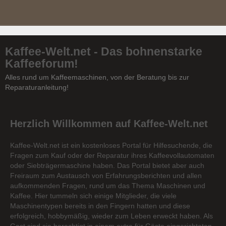
Kaffee-Welt.net - Das bohnenstarke
Kaffeeforum!
Alles rund um Kaffeemaschinen, von der Beratung bis zur
Reparaturanleitung!
Herzlich Willkommen auf Kaffee-Welt.net
Kaffee-Welt.net ist ein kostenloses Portal für Hilfesuchende, die
Fragen zum Kauf oder der Reparatur ihres Kaffeevollautomaten
oder Siebträgermaschine haben. Das Portal bietet aber auch
Freiraum zum Austausch von Erfahrungsberichten und allen
aufkommenden Fragen, rund um das Thema Maschinen und
Kaffee. Hier tummeln sich einige Mitglieder, die viele
Maschinentypen bereits in den Fingern hatten und diese
erfolgreich, hobbymäßig, wieder zum Leben erweckt haben. Als