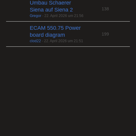
Umbau Schaerer
138
Siena auf Siena 2
Gregor
-
22. April 2026 um 21:56
ECAM 550.75 Power
199
board diagram
clod22
-
22. April 2026 um 21:51