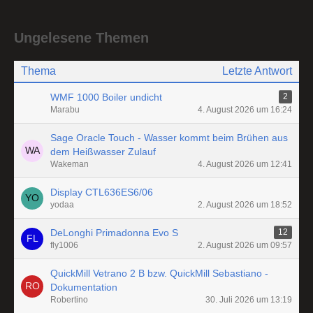
Ungelesene Themen
Thema
Letzte Antwort
WMF 1000 Boiler undicht
2
Marabu
4. August 2026 um 16:24
Sage Oracle Touch - Wasser kommt beim Brühen aus
dem Heißwasser Zulauf
Wakeman
4. August 2026 um 12:41
Display CTL636ES6/06
yodaa
2. August 2026 um 18:52
DeLonghi Primadonna Evo S
12
fly1006
2. August 2026 um 09:57
QuickMill Vetrano 2 B bzw. QuickMill Sebastiano -
Dokumentation
Robertino
30. Juli 2026 um 13:19