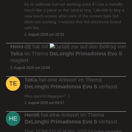
try to calibrate but not working even if i use a metallic
touch like a piece or the central ring. I decide to buy a
new touch screen after care of the screen type but
idem not working. I noticed that the electronic board
with the…
2. August 2026 um 18:52
Heini-22
hat mit
auf den Beitrag von
TeKa
im Thema
DeLonghi Primadonna Evo S
reagiert.
2. August 2026 um 10:04
TeKa
hat eine Antwort im Thema
DeLonghi Primadonna Evo S
verfasst.
Was spricht dagegen? :)
2. August 2026 um 09:57
Hero6
hat eine Antwort im Thema
DeLonghi Primadonna Evo S
verfasst.
Type: ECAM 510.55.M Nov. 2020 Ich habe dasselbe