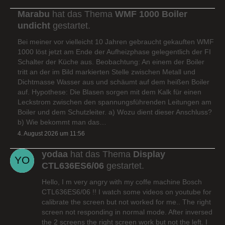
Marabu
hat das Thema
WMF 1000 Boiler
undicht
gestartet.
Bei meiner vor vielleicht 10 Jahren gebraucht gekauften WMF
1000 löst jetzt am Ende der Aufheizphase gelegentlich der FI
Schalter der Küche aus. Beobachtung: An einem der Boiler
tritt an der im Bild markierten Stelle zwischen Metall und
Dichtmasse Wasser aus und schäumt auf dem heißen Boiler
auf. Hypothese: Die Blasen sorgen mit dem Kalk für einen
Leckstrom zwischen den spannungsführenden Leitungen am
Boiler und dem Schutzleiter. a) Wozu dient dieser Anschluss?
b) Wie bekommt man das…
4. August 2026 um 11:56
yodaa
hat das Thema
Display
CTL636ES6/06
gestartet.
Hello, I m very angry with my coffe machine Bosch
CTL636ES6/06 !! I watch some videos on youtube for
calibrate the screen but not worked for me.. The right
screen not responding in normal mode. After inversed
the 2 screens the right screen work but not the left. I