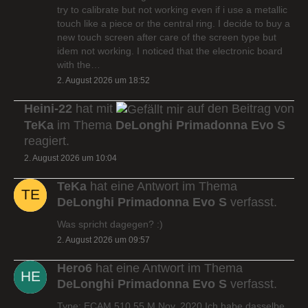
try to calibrate but not working even if i use a metallic
touch like a piece or the central ring. I decide to buy a
new touch screen after care of the screen type but
idem not working. I noticed that the electronic board
with the…
2. August 2026 um 18:52
Heini-22
hat mit
auf den Beitrag von
TeKa
im Thema
DeLonghi Primadonna Evo S
reagiert.
2. August 2026 um 10:04
TeKa
hat eine Antwort im Thema
DeLonghi Primadonna Evo S
verfasst.
Was spricht dagegen? :)
2. August 2026 um 09:57
Hero6
hat eine Antwort im Thema
DeLonghi Primadonna Evo S
verfasst.
Type: ECAM 510.55.M Nov. 2020 Ich habe dasselbe