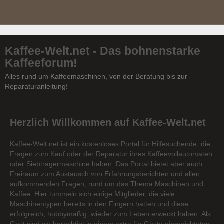
Kaffee-Welt.net - Das bohnenstarke
Kaffeeforum!
Alles rund um Kaffeemaschinen, von der Beratung bis zur
Reparaturanleitung!
Herzlich Willkommen auf Kaffee-Welt.net
Kaffee-Welt.net ist ein kostenloses Portal für Hilfesuchende, die
Fragen zum Kauf oder der Reparatur ihres Kaffeevollautomaten
oder Siebträgermaschine haben. Das Portal bietet aber auch
Freiraum zum Austausch von Erfahrungsberichten und allen
aufkommenden Fragen, rund um das Thema Maschinen und
Kaffee. Hier tummeln sich einige Mitglieder, die viele
Maschinentypen bereits in den Fingern hatten und diese
erfolgreich, hobbymäßig, wieder zum Leben erweckt haben. Als