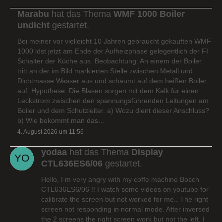
Marabu
hat das Thema
WMF 1000 Boiler
undicht
gestartet.
Bei meiner vor vielleicht 10 Jahren gebraucht gekauften WMF
1000 löst jetzt am Ende der Aufheizphase gelegentlich der FI
Schalter der Küche aus. Beobachtung: An einem der Boiler
tritt an der im Bild markierten Stelle zwischen Metall und
Dichtmasse Wasser aus und schäumt auf dem heißen Boiler
auf. Hypothese: Die Blasen sorgen mit dem Kalk für einen
Leckstrom zwischen den spannungsführenden Leitungen am
Boiler und dem Schutzleiter. a) Wozu dient dieser Anschluss?
b) Wie bekommt man das…
4. August 2026 um 11:56
yodaa
hat das Thema
Display
CTL636ES6/06
gestartet.
Hello, I m very angry with my coffe machine Bosch
CTL636ES6/06 !! I watch some videos on youtube for
calibrate the screen but not worked for me.. The right
screen not responding in normal mode. After inversed
the 2 screens the right screen work but not the left. I