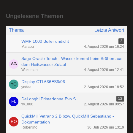
Ungelesene Themen
Thema
Letzte Antwort
WMF 1000 Boiler undicht
2
Marabu
4. August 2026 um 16:24
Sage Oracle Touch - Wasser kommt beim Brühen aus
dem Heißwasser Zulauf
Wakeman
4. August 2026 um 12:41
Display CTL636ES6/06
yodaa
2. August 2026 um 18:52
DeLonghi Primadonna Evo S
12
fly1006
2. August 2026 um 09:57
QuickMill Vetrano 2 B bzw. QuickMill Sebastiano -
Dokumentation
Robertino
30. Juli 2026 um 13:19