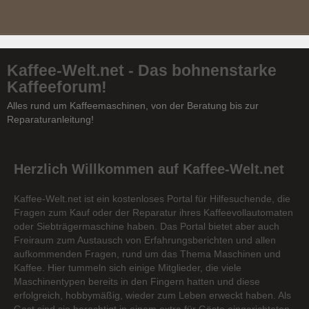
Kaffee-Welt.net - Das bohnenstarke
Kaffeeforum!
Alles rund um Kaffeemaschinen, von der Beratung bis zur
Reparaturanleitung!
Herzlich Willkommen auf Kaffee-Welt.net
Kaffee-Welt.net ist ein kostenloses Portal für Hilfesuchende, die
Fragen zum Kauf oder der Reparatur ihres Kaffeevollautomaten
oder Siebträgermaschine haben. Das Portal bietet aber auch
Freiraum zum Austausch von Erfahrungsberichten und allen
aufkommenden Fragen, rund um das Thema Maschinen und
Kaffee. Hier tummeln sich einige Mitglieder, die viele
Maschinentypen bereits in den Fingern hatten und diese
erfolgreich, hobbymäßig, wieder zum Leben erweckt haben. Als