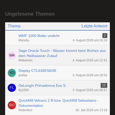
Ungelesene Themen
Thema
Letzte Antwort
WMF 1000 Boiler undicht
2
Marabu
4. August 2026 um 16:24
Sage Oracle Touch - Wasser kommt beim Brühen aus
dem Heißwasser Zulauf
Wakeman
4. August 2026 um 12:41
Display CTL636ES6/06
yodaa
2. August 2026 um 18:52
DeLonghi Primadonna Evo S
12
fly1006
2. August 2026 um 09:57
QuickMill Vetrano 2 B bzw. QuickMill Sebastiano -
Dokumentation
Robertino
30. Juli 2026 um 13:19