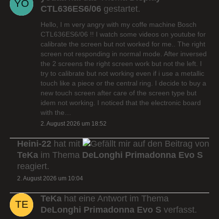
CTL636ES6/06
gestartet.
Hello, I m very angry with my coffe machine Bosch
CTL636ES6/06 !! I watch some videos on youtube for
calibrate the screen but not worked for me.. The right
screen not responding in normal mode. After inversed
the 2 screens the right screen work but not the left. I
try to calibrate but not working even if i use a metallic
touch like a piece or the central ring. I decide to buy a
new touch screen after care of the screen type but
idem not working. I noticed that the electronic board
with the…
2. August 2026 um 18:52
Heini-22
hat mit
auf den Beitrag von
TeKa
im Thema
DeLonghi Primadonna Evo S
reagiert.
2. August 2026 um 10:04
TeKa
hat eine Antwort im Thema
DeLonghi Primadonna Evo S
verfasst.