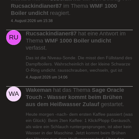
Rucsackindianer87
im Thema
WMF 1000
Boiler undicht
reagiert.
4. August 2026 um 15:38
Rucsackindianer87
hat eine Antwort im
Thema
WMF 1000 Boiler undicht
verfasst.
Das ist die Niveau-Sonde. Die misst den Füllstand des
Dampfboilers. Wahrscheinlich ist der kleine Schwarze
O-Ring undicht. rausschrauben, wechseln, gut ist
4. August 2026 um 14:06
Wakeman
hat das Thema
Sage Oracle
Touch - Wasser kommt beim Brühen
aus dem Heißwasser Zulauf
gestartet.
Heute morgen -nach- dem ersten Kaffee passiert (was
ein Glück): Beim 2ten Kaffee: 1 Klick/Plopp Geräusch,
als wäre ein Schlauch runtergesprungen, ist aber kein
Wasser in der Maschine. Jetzt kommt beim Brühen
das Wasser aus dem Heißwasserzulauf. Über den