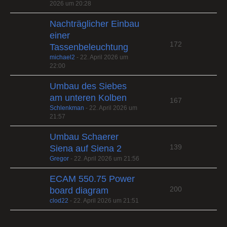
2026 um 20:28
Nachträglicher Einbau
einer
172
Tassenbeleuchtung
michael2
-
22. April 2026 um
22:00
Umbau des Siebes
am unteren Kolben
167
Schlenkman
-
22. April 2026 um
21:57
Umbau Schaerer
139
Siena auf Siena 2
Gregor
-
22. April 2026 um 21:56
ECAM 550.75 Power
200
board diagram
clod22
-
22. April 2026 um 21:51