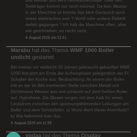
Siebträger kommt nur noch minimal. Da kein Wasser
in der Maschine ist könnte das klick-Geräusch auch
etwas elektrisches sein ? Ventil oder andere Elektrik
defekt gegangen ? Ich hab die Maschine offen, aber
wie geschrieben, es riecht nicht…
4. August 2026 um 12:41
Marabu
hat das Thema
WMF 1000 Boiler
undicht
gestartet.
Bei meiner vor vielleicht 10 Jahren gebraucht gekauften WMF
1000 löst jetzt am Ende der Aufheizphase gelegentlich der FI
Schalter der Küche aus. Beobachtung: An einem der Boiler
tritt an der im Bild markierten Stelle zwischen Metall und
Dichtmasse Wasser aus und schäumt auf dem heißen Boiler
auf. Hypothese: Die Blasen sorgen mit dem Kalk für einen
Leckstrom zwischen den spannungsführenden Leitungen am
Boiler und dem Schutzleiter. a) Wozu dient dieser Anschluss?
b) Wie bekommt man das…
4. August 2026 um 11:56
yodaa
hat das Thema
Display