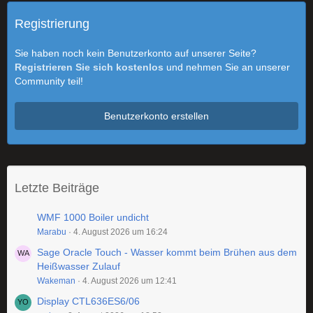
Registrierung
Sie haben noch kein Benutzerkonto auf unserer Seite?
Registrieren Sie sich kostenlos
und nehmen Sie an unserer
Community teil!
Benutzerkonto erstellen
Letzte Beiträge
WMF 1000 Boiler undicht
Marabu
4. August 2026 um 16:24
Sage Oracle Touch - Wasser kommt beim Brühen aus dem
Heißwasser Zulauf
Wakeman
4. August 2026 um 12:41
Display CTL636ES6/06