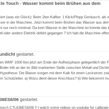
cle Touch - Wasser kommt beim Brühen aus dem
rt (was ein Glück): Beim 2ten Kaffee: 1 Klick/Plopp Geräusch, als 
asser in der Maschine. Jetzt kommt beim Brühen das Wasser aus de
 nur noch minimal. Da kein Wasser in der Maschine ist könnte das k
il oder andere Elektrik defekt gegangen ? Ich hab die Maschine offen
undicht
gestartet.
ften WMF 1000 löst jetzt am Ende der Aufheizphase gelegentlich der F
iler tritt an der im Bild markierten Stelle zwischen Metall und Dich
 Hypothese: Die Blasen sorgen mit dem Kalk für einen Leckstrom zw
m Schutzleiter. a) Wozu dient dieser Anschluss? b) Wie bekommt m
636ES6/06
gestartet.
Bosch CTL636ES6/06 !! I watch some videos on youtube for calibrate