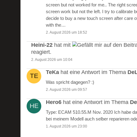
screen but not worked for me.. The right scre
screen work but not the left. I try to calibrate 
decide to buy a new touch screen after care of
with the…
2. August 2026 um 18:52
Heini-22
hat mit
auf den Beitr
reagiert.
2. August 2026 um 10:04
TeKa
hat eine Antwort im Thema
DeL
Was spricht dagegen? :)
2. August 2026 um 09:57
Hero6
hat eine Antwort im Thema
De
Type: ECAM 510.55.M Nov. 2020 Ich habe das
bei meinem Modell auch selber reparieren od
1. August 2026 um 23:00