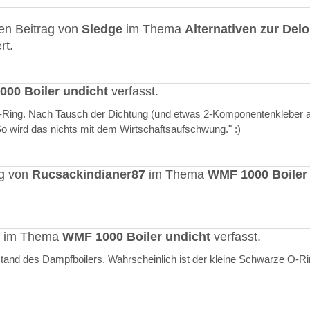
en Beitrag von
Sledge
im Thema
Alternativen zur Del
rt.
00 Boiler undicht
verfasst.
O-Ring. Nach Tausch der Dichtung (und etwas 2-Komponentenkleber a
"So wird das nichts mit dem Wirtschaftsaufschwung." :)
ag von
Rucsackindianer87
im Thema
WMF 1000 Boiler
rt im Thema
WMF 1000 Boiler undicht
verfasst.
stand des Dampfboilers. Wahrscheinlich ist der kleine Schwarze O-R