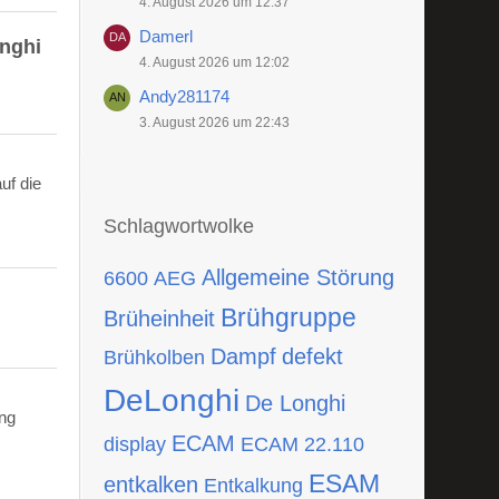
4. August 2026 um 12:37
Damerl
onghi
4. August 2026 um 12:02
Andy281174
3. August 2026 um 22:43
uf die
Schlagwortwolke
Allgemeine Störung
6600
AEG
Brühgruppe
Brüheinheit
Dampf
defekt
Brühkolben
DeLonghi
De Longhi
ing
ECAM
display
ECAM 22.110
ESAM
entkalken
Entkalkung