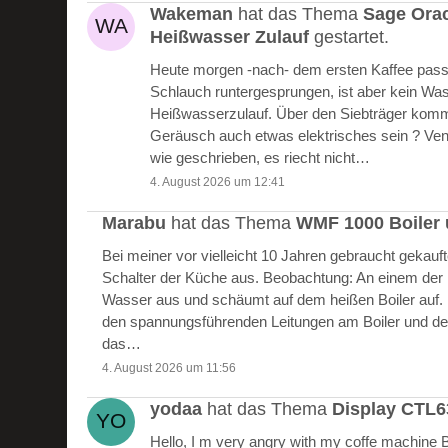
Wakeman
hat das Thema
Sage Ora
Heißwasser Zulauf
gestartet.
Heute morgen -nach- dem ersten Kaffee passie
Schlauch runtergesprungen, ist aber kein W
Heißwasserzulauf. Über den Siebträger kommt
Geräusch auch etwas elektrisches sein ? Vent
wie geschrieben, es riecht nicht…
4. August 2026 um 12:41
Marabu
hat das Thema
WMF 1000 Boiler 
Bei meiner vor vielleicht 10 Jahren gebraucht gekau
Schalter der Küche aus. Beobachtung: An einem der Bo
Wasser aus und schäumt auf dem heißen Boiler auf.
den spannungsführenden Leitungen am Boiler und de
das…
4. August 2026 um 11:56
yodaa
hat das Thema
Display CTL
Hello, I m very angry with my coffe machine 