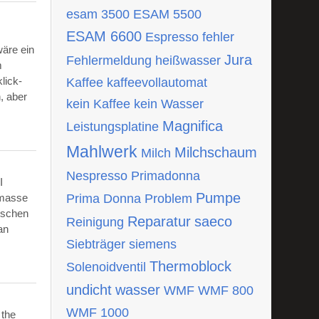
esam 3500
ESAM 5500
ESAM 6600
Espresso
fehler
wäre ein
Jura
Fehlermeldung
heißwasser
m
lick-
Kaffee
kaffeevollautomat
, aber
kein Kaffee
kein Wasser
Magnifica
Leistungsplatine
Mahlwerk
Milchschaum
Milch
Nespresso
Primadonna
I
Pumpe
tmasse
Prima Donna
Problem
ischen
Reparatur
saeco
Reinigung
an
Siebträger
siemens
Thermoblock
Solenoidventil
undicht
wasser
WMF
WMF 800
WMF 1000
 the