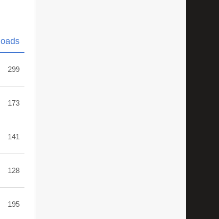
loads
299
173
141
128
195