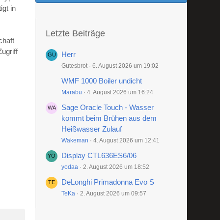
gt in
Letzte Beiträge
chaft
ugriff
Herr
Gutesbrot
6. August 2026 um 19:02
WMF 1000 Boiler undicht
Marabu
4. August 2026 um 16:24
Sage Oracle Touch - Wasser
kommt beim Brühen aus dem
Heißwasser Zulauf
Wakeman
4. August 2026 um 12:41
Display CTL636ES6/06
yodaa
2. August 2026 um 18:52
DeLonghi Primadonna Evo S
TeKa
2. August 2026 um 09:57