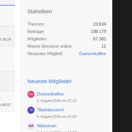
Statistiken
Themen
23.634
Beiträge
198.179
Mitglieder
67.382
m 16:24
Meiste Benutzer online
12
Neuestes Mitglied
Duesenkaffee
Neueste Mitglieder
Duesenkaffee
8. August 2026 um 21:13
m 09:57
78winbscom4
5. August 2026 um 02:03
Wakeman