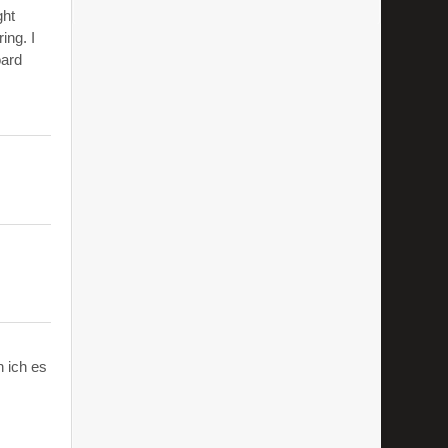
ght
ing. I
oard
 ich es