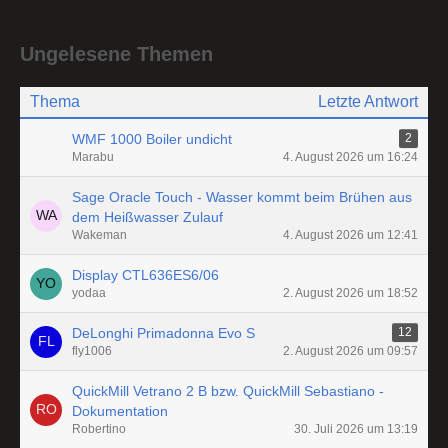
Ungelesene Themen
Thema
Letzte Antwort
WMF 1000 Boiler undicht
2
Marabu
4. August 2026 um 16:24
Sage Oracle Touch - Wasser kommt beim Brühen aus
dem Heißwasser Zulauf
Wakeman
4. August 2026 um 12:41
Display CTL636ES6/06
yodaa
2. August 2026 um 18:52
DeLonghi Primadonna Evo S
12
fly1006
2. August 2026 um 09:57
QuickMill Vetrano 2 B bzw. QuickMill Sebastiano -
Dokumentation
Robertino
30. Juli 2026 um 13:19