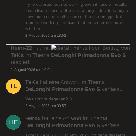
try to calibrate but not working even if i use a metallic
touch like a piece or the central ring. I decide to buy a
new touch screen after care of the screen type but
idem not working. I noticed that the electronic board
with the…
2. August 2026 um 18:52
Heini-22
hat mit
auf den Beitrag von
TeKa
im Thema
DeLonghi Primadonna Evo S
reagiert.
2. August 2026 um 10:04
TeKa
hat eine Antwort im Thema
DeLonghi Primadonna Evo S
verfasst.
Was spricht dagegen? :)
2. August 2026 um 09:57
Hero6
hat eine Antwort im Thema
DeLonghi Primadonna Evo S
verfasst.
Type: ECAM 510.55.M Nov. 2020 Ich habe dasselbe