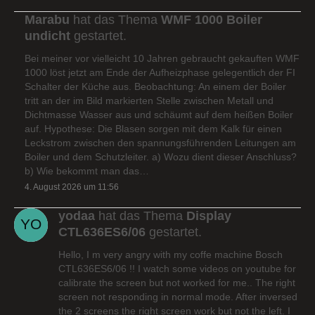
Marabu
hat das Thema
WMF 1000 Boiler
undicht
gestartet.
Bei meiner vor vielleicht 10 Jahren gebraucht gekauften WMF
1000 löst jetzt am Ende der Aufheizphase gelegentlich der FI
Schalter der Küche aus. Beobachtung: An einem der Boiler
tritt an der im Bild markierten Stelle zwischen Metall und
Dichtmasse Wasser aus und schäumt auf dem heißen Boiler
auf. Hypothese: Die Blasen sorgen mit dem Kalk für einen
Leckstrom zwischen den spannungsführenden Leitungen am
Boiler und dem Schutzleiter. a) Wozu dient dieser Anschluss?
b) Wie bekommt man das…
4. August 2026 um 11:56
yodaa
hat das Thema
Display
CTL636ES6/06
gestartet.
Hello, I m very angry with my coffe machine Bosch
CTL636ES6/06 !! I watch some videos on youtube for
calibrate the screen but not worked for me.. The right
screen not responding in normal mode. After inversed
the 2 screens the right screen work but not the left. I