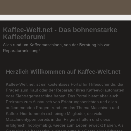
Kaffee-Welt.net - Das bohnenstarke
Kaffeeforum!
Alles rund um Kaffeemaschinen, von der Beratung bis zur
Reparaturanleitung!
Herzlich Willkommen auf Kaffee-Welt.net
Kaffee-Welt.net ist ein kostenloses Portal für Hilfesuchende, die
Fragen zum Kauf oder der Reparatur ihres Kaffeevollautomaten
oder Siebträgermaschine haben. Das Portal bietet aber auch
Freiraum zum Austausch von Erfahrungsberichten und allen
aufkommenden Fragen, rund um das Thema Maschinen und
Kaffee. Hier tummeln sich einige Mitglieder, die viele
Maschinentypen bereits in den Fingern hatten und diese
erfolgreich, hobbymäßig, wieder zum Leben erweckt haben. Als