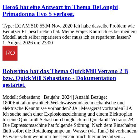
Hero6
hat eine Antwort im Thema
DeLonghi
Primadonna Evo S
verfasst.
Type: ECAM 510.55.M Nov. 2020 Ich habe dasselbe Problem wie
Benutzer FL beschrieben hat. Meine Frage: Kann ich es bei meinem
Modell auch selber reparieren oder muss ich es reparieren lassen?
1. August 2026 um 23:00
Robertino
hat das Thema
QuickMill Vetrano 2 B
bzw. QuickMill Sebastiano - Dokumentation
gestartet.
Modell: Sebastiano | Baujahr: 2024 | Anzahl Bezüge:
1800Entkalkungsmittel: Weichwasseranlage mechanische und
elektrische Kenntnisse vorhanden? JA | Messgerät vorhanden? JA
Ich suche nach einer Explosionszeichnung und einem Elektroplan
für eine Quickmill Sebastiano baugleich mit Quickmill Vetrano 2B.
Die Espressomaschine hat folgende Störung: Nach dem Einschalten
läuft sofort die Rotationspumpe an; Wasser (via Tank) ist vorhanden.
Es wäre schön wenn mir hier jemand mich hier unterstützen…