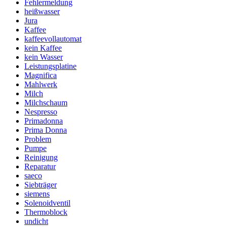
Fehlermeldung
heißwasser
Jura
Kaffee
kaffeevollautomat
kein Kaffee
kein Wasser
Leistungsplatine
Magnifica
Mahlwerk
Milch
Milchschaum
Nespresso
Primadonna
Prima Donna
Problem
Pumpe
Reinigung
Reparatur
saeco
Siebträger
siemens
Solenoidventil
Thermoblock
undicht