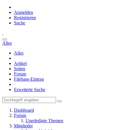
Anmelden
Registrieren
Suche
Alles
Alles
Artikel
Seiten
Forum
Filebase-Eintrag
Erweiterte Suche
Dashboard
Forum
Unerledigte Themen
Mitglieder