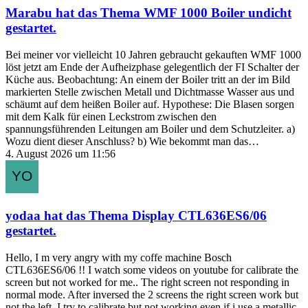
Marabu
hat das Thema
WMF 1000 Boiler undicht
gestartet.
Bei meiner vor vielleicht 10 Jahren gebraucht gekauften WMF 1000
löst jetzt am Ende der Aufheizphase gelegentlich der FI Schalter der
Küche aus. Beobachtung: An einem der Boiler tritt an der im Bild
markierten Stelle zwischen Metall und Dichtmasse Wasser aus und
schäumt auf dem heißen Boiler auf. Hypothese: Die Blasen sorgen
mit dem Kalk für einen Leckstrom zwischen den
spannungsführenden Leitungen am Boiler und dem Schutzleiter. a)
Wozu dient dieser Anschluss? b) Wie bekommt man das…
4. August 2026 um 11:56
yodaa
hat das Thema
Display CTL636ES6/06
gestartet.
Hello, I m very angry with my coffe machine Bosch
CTL636ES6/06 !! I watch some videos on youtube for calibrate the
screen but not worked for me.. The right screen not responding in
normal mode. After inversed the 2 screens the right screen work but
not the left. I try to calibrate but not working even if i use a metallic