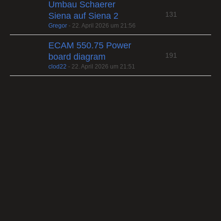
Umbau Schaerer
131
Siena auf Siena 2
Gregor
-
22. April 2026 um 21:56
ECAM 550.75 Power
191
board diagram
clod22
-
22. April 2026 um 21:51