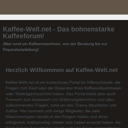
Kaffee-Welt.net - Das bohnenstarke
Kaffeeforum!
Alles rund um Kaffeemaschinen, von der Beratung bis zur
Reparaturanleitung!
Herzlich Willkommen auf Kaffee-Welt.net
Kaffee-Welt.net ist ein kostenloses Portal für Hilfesuchende, die
Fragen zum Kauf oder der Reparatur ihres Kaffeevollautomaten
oder Siebträgermaschine haben. Das Portal bietet aber auch
Freiraum zum Austausch von Erfahrungsberichten und allen
aufkommenden Fragen, rund um das Thema Maschinen und
Kaffee. Hier tummeln sich einige Mitglieder, die viele
Maschinentypen bereits in den Fingern hatten und diese
erfolgreich, hobbymäßig, wieder zum Leben erweckt haben. Als