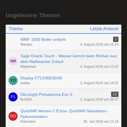
Ungelesene Themen
Thema
Letzte Antwort
WMF 1000 Boiler undicht
2
Marabu
4. August 2026 um 16:24
Sage Oracle Touch - Wasser kommt beim Brühen aus
dem Heißwasser Zulauf
Wakeman
4. August 2026 um 12:41
Display CTL636ES6/06
yodaa
2. August 2026 um 18:52
DeLonghi Primadonna Evo S
12
fly1006
2. August 2026 um 09:57
QuickMill Vetrano 2 B bzw. QuickMill Sebastiano -
Dokumentation
Robertino
30. Juli 2026 um 13:19