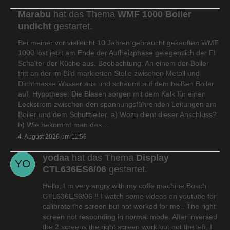
Marabu
hat das Thema
WMF 1000 Boiler
undicht
gestartet.
Bei meiner vor vielleicht 10 Jahren gebraucht gekauften WMF
1000 löst jetzt am Ende der Aufheizphase gelegentlich der FI
Schalter der Küche aus. Beobachtung: An einem der Boiler
tritt an der im Bild markierten Stelle zwischen Metall und
Dichtmasse Wasser aus und schäumt auf dem heißen Boiler
auf. Hypothese: Die Blasen sorgen mit dem Kalk für einen
Leckstrom zwischen den spannungsführenden Leitungen am
Boiler und dem Schutzleiter. a) Wozu dient dieser Anschluss?
b) Wie bekommt man das…
4. August 2026 um 11:56
yodaa
hat das Thema
Display
CTL636ES6/06
gestartet.
Hello, I m very angry with my coffe machine Bosch
CTL636ES6/06 !! I watch some videos on youtube for
calibrate the screen but not worked for me.. The right
screen not responding in normal mode. After inversed
the 2 screens the right screen work but not the left. I