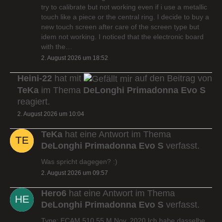
try to calibrate but not working even if i use a metallic
touch like a piece or the central ring. I decide to buy a
new touch screen after care of the screen type but
idem not working. I noticed that the electronic board
with the…
2. August 2026 um 18:52
Heini-22
hat mit
auf den Beitrag von
TeKa
im Thema
DeLonghi Primadonna Evo S
reagiert.
2. August 2026 um 10:04
TeKa
hat eine Antwort im Thema
DeLonghi Primadonna Evo S
verfasst.
Was spricht dagegen? :)
2. August 2026 um 09:57
Hero6
hat eine Antwort im Thema
DeLonghi Primadonna Evo S
verfasst.
Type: ECAM 510.55.M Nov. 2020 Ich habe dasselbe