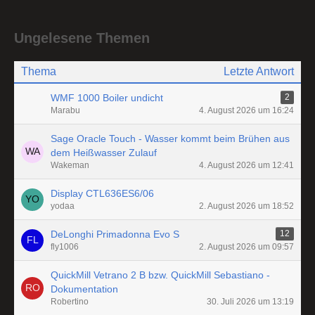
Ungelesene Themen
Thema
Letzte Antwort
WMF 1000 Boiler undicht
2
Marabu
4. August 2026 um 16:24
Sage Oracle Touch - Wasser kommt beim Brühen aus
dem Heißwasser Zulauf
Wakeman
4. August 2026 um 12:41
Display CTL636ES6/06
yodaa
2. August 2026 um 18:52
DeLonghi Primadonna Evo S
12
fly1006
2. August 2026 um 09:57
QuickMill Vetrano 2 B bzw. QuickMill Sebastiano -
Dokumentation
Robertino
30. Juli 2026 um 13:19