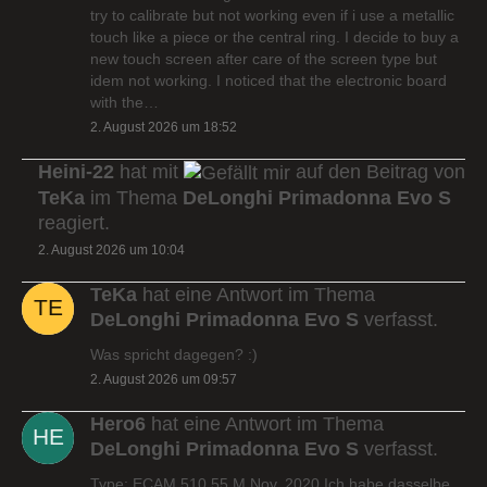
try to calibrate but not working even if i use a metallic
touch like a piece or the central ring. I decide to buy a
new touch screen after care of the screen type but
idem not working. I noticed that the electronic board
with the…
2. August 2026 um 18:52
Heini-22
hat mit
auf den Beitrag von
TeKa
im Thema
DeLonghi Primadonna Evo S
reagiert.
2. August 2026 um 10:04
TeKa
hat eine Antwort im Thema
DeLonghi Primadonna Evo S
verfasst.
Was spricht dagegen? :)
2. August 2026 um 09:57
Hero6
hat eine Antwort im Thema
DeLonghi Primadonna Evo S
verfasst.
Type: ECAM 510.55.M Nov. 2020 Ich habe dasselbe