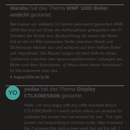
Marabu
hat das Thema
WMF 1000 Boiler
undicht
gestartet.
Bei meiner vor vielleicht 10 Jahren gebraucht gekauften WMF
1000 löst jetzt am Ende der Aufheizphase gelegentlich der FI
Schalter der Küche aus. Beobachtung: An einem der Boiler
tritt an der im Bild markierten Stelle zwischen Metall und
Dichtmasse Wasser aus und schäumt auf dem heißen Boiler
auf. Hypothese: Die Blasen sorgen mit dem Kalk für einen
Leckstrom zwischen den spannungsführenden Leitungen am
Boiler und dem Schutzleiter. a) Wozu dient dieser Anschluss?
b) Wie bekommt man das…
4. August 2026 um 11:56
yodaa
hat das Thema
Display
CTL636ES6/06
gestartet.
Hello, I m very angry with my coffe machine Bosch
CTL636ES6/06 !! I watch some videos on youtube for
calibrate the screen but not worked for me.. The right
screen not responding in normal mode. After inversed
the 2 screens the right screen work but not the left. I