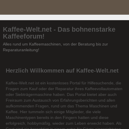
Kaffee-Welt.net - Das bohnenstarke
Kaffeeforum!
Alles rund um Kaffeemaschinen, von der Beratung bis zur
Reparaturanleitung!
Herzlich Willkommen auf Kaffee-Welt.net
Kaffee-Welt.net ist ein kostenloses Portal für Hilfesuchende, die
Fragen zum Kauf oder der Reparatur ihres Kaffeevollautomaten
oder Siebträgermaschine haben. Das Portal bietet aber auch
Freiraum zum Austausch von Erfahrungsberichten und allen
aufkommenden Fragen, rund um das Thema Maschinen und
Kaffee. Hier tummeln sich einige Mitglieder, die viele
Maschinentypen bereits in den Fingern hatten und diese
erfolgreich, hobbymäßig, wieder zum Leben erweckt haben. Als