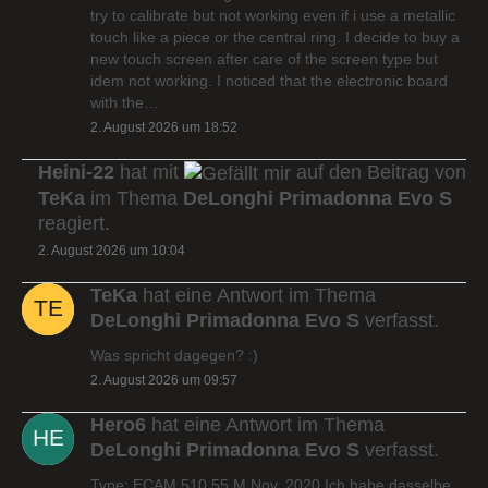
try to calibrate but not working even if i use a metallic
touch like a piece or the central ring. I decide to buy a
new touch screen after care of the screen type but
idem not working. I noticed that the electronic board
with the…
2. August 2026 um 18:52
Heini-22
hat mit
auf den Beitrag von
TeKa
im Thema
DeLonghi Primadonna Evo S
reagiert.
2. August 2026 um 10:04
TeKa
hat eine Antwort im Thema
DeLonghi Primadonna Evo S
verfasst.
Was spricht dagegen? :)
2. August 2026 um 09:57
Hero6
hat eine Antwort im Thema
DeLonghi Primadonna Evo S
verfasst.
Type: ECAM 510.55.M Nov. 2020 Ich habe dasselbe