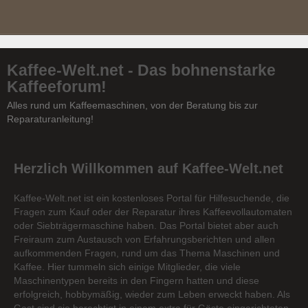
Kaffee-Welt.net - Das bohnenstarke
Kaffeeforum!
Alles rund um Kaffeemaschinen, von der Beratung bis zur
Reparaturanleitung!
Herzlich Willkommen auf Kaffee-Welt.net
Kaffee-Welt.net ist ein kostenloses Portal für Hilfesuchende, die
Fragen zum Kauf oder der Reparatur ihres Kaffeevollautomaten
oder Siebträgermaschine haben. Das Portal bietet aber auch
Freiraum zum Austausch von Erfahrungsberichten und allen
aufkommenden Fragen, rund um das Thema Maschinen und
Kaffee. Hier tummeln sich einige Mitglieder, die viele
Maschinentypen bereits in den Fingern hatten und diese
erfolgreich, hobbymäßig, wieder zum Leben erweckt haben. Als