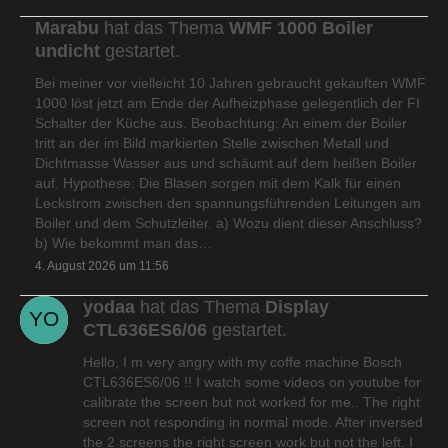
Marabu
hat das Thema
WMF 1000 Boiler
undicht
gestartet.
Bei meiner vor vielleicht 10 Jahren gebraucht gekauften WMF
1000 löst jetzt am Ende der Aufheizphase gelegentlich der FI
Schalter der Küche aus. Beobachtung: An einem der Boiler
tritt an der im Bild markierten Stelle zwischen Metall und
Dichtmasse Wasser aus und schäumt auf dem heißen Boiler
auf. Hypothese: Die Blasen sorgen mit dem Kalk für einen
Leckstrom zwischen den spannungsführenden Leitungen am
Boiler und dem Schutzleiter. a) Wozu dient dieser Anschluss?
b) Wie bekommt man das…
4. August 2026 um 11:56
yodaa
hat das Thema
Display
CTL636ES6/06
gestartet.
Hello, I m very angry with my coffe machine Bosch
CTL636ES6/06 !! I watch some videos on youtube for
calibrate the screen but not worked for me.. The right
screen not responding in normal mode. After inversed
the 2 screens the right screen work but not the left. I