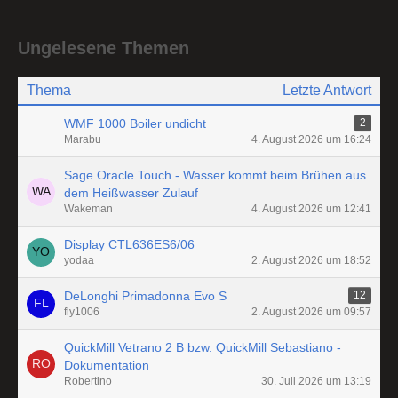
Ungelesene Themen
Thema
Letzte Antwort
WMF 1000 Boiler undicht
2
Marabu
4. August 2026 um 16:24
Sage Oracle Touch - Wasser kommt beim Brühen aus
dem Heißwasser Zulauf
Wakeman
4. August 2026 um 12:41
Display CTL636ES6/06
yodaa
2. August 2026 um 18:52
DeLonghi Primadonna Evo S
12
fly1006
2. August 2026 um 09:57
QuickMill Vetrano 2 B bzw. QuickMill Sebastiano -
Dokumentation
Robertino
30. Juli 2026 um 13:19