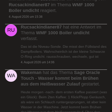
Rucsackindianer87
im Thema
WMF 1000
Boiler undicht
reagiert.
4. August 2026 um 15:38
Rucsackindianer87
hat eine Antwort im
Thema
WMF 1000 Boiler undicht
verfasst.
Das ist die Niveau-Sonde. Die misst den Füllstand des
Dampfboilers. Wahrscheinlich ist der kleine Schwarze
O-Ring undicht. rausschrauben, wechseln, gut ist
4. August 2026 um 14:06
Wakeman
hat das Thema
Sage Oracle
Touch - Wasser kommt beim Brühen
aus dem Heißwasser Zulauf
gestartet.
Heute morgen -nach- dem ersten Kaffee passiert (was
ein Glück): Beim 2ten Kaffee: 1 Klick/Plopp Geräusch,
als wäre ein Schlauch runtergesprungen, ist aber kein
Wasser in der Maschine. Jetzt kommt beim Brühen
das Wasser aus dem Heißwasserzulauf. Über den