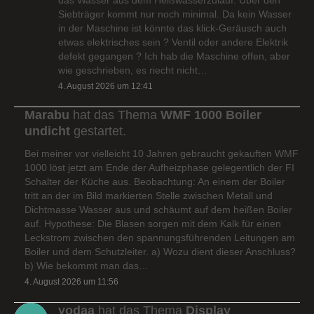
Siebträger kommt nur noch minimal. Da kein Wasser
in der Maschine ist könnte das klick-Geräusch auch
etwas elektrisches sein ? Ventil oder andere Elektrik
defekt gegangen ? Ich hab die Maschine offen, aber
wie geschrieben, es riecht nicht…
4. August 2026 um 12:41
Marabu
hat das Thema
WMF 1000 Boiler
undicht
gestartet.
Bei meiner vor vielleicht 10 Jahren gebraucht gekauften WMF
1000 löst jetzt am Ende der Aufheizphase gelegentlich der FI
Schalter der Küche aus. Beobachtung: An einem der Boiler
tritt an der im Bild markierten Stelle zwischen Metall und
Dichtmasse Wasser aus und schäumt auf dem heißen Boiler
auf. Hypothese: Die Blasen sorgen mit dem Kalk für einen
Leckstrom zwischen den spannungsführenden Leitungen am
Boiler und dem Schutzleiter. a) Wozu dient dieser Anschluss?
b) Wie bekommt man das…
4. August 2026 um 11:56
yodaa
hat das Thema
Display