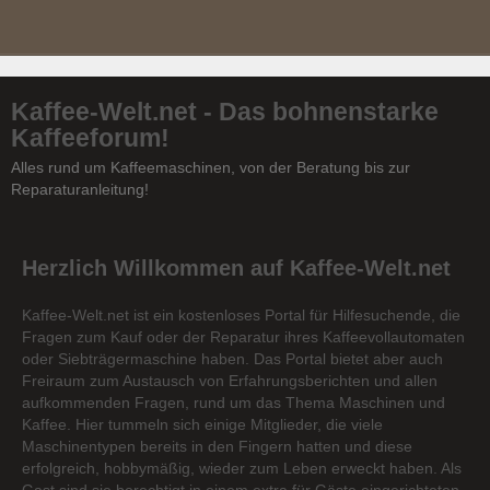
Kaffee-Welt.net - Das bohnenstarke
Kaffeeforum!
Alles rund um Kaffeemaschinen, von der Beratung bis zur
Reparaturanleitung!
Herzlich Willkommen auf Kaffee-Welt.net
Kaffee-Welt.net ist ein kostenloses Portal für Hilfesuchende, die
Fragen zum Kauf oder der Reparatur ihres Kaffeevollautomaten
oder Siebträgermaschine haben. Das Portal bietet aber auch
Freiraum zum Austausch von Erfahrungsberichten und allen
aufkommenden Fragen, rund um das Thema Maschinen und
Kaffee. Hier tummeln sich einige Mitglieder, die viele
Maschinentypen bereits in den Fingern hatten und diese
erfolgreich, hobbymäßig, wieder zum Leben erweckt haben. Als