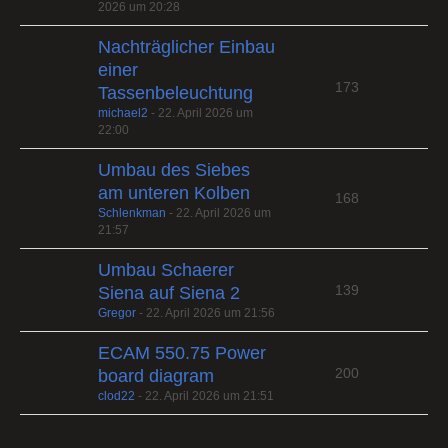
2026 um 20:28
Nachträglicher Einbau
einer
173
Tassenbeleuchtung
michael2
-
22. April 2026 um
22:00
Umbau des Siebes
am unteren Kolben
168
Schlenkman
-
22. April 2026 um
21:57
Umbau Schaerer
139
Siena auf Siena 2
Gregor
-
22. April 2026 um 21:56
ECAM 550.75 Power
200
board diagram
clod22
-
22. April 2026 um 21:51