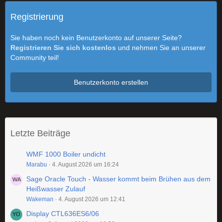
Registrierung
Sie haben noch kein Benutzerkonto auf unserer Seite?
Registrieren Sie sich kostenlos
und nehmen Sie an unserer
Community teil!
Benutzerkonto erstellen
Letzte Beiträge
WMF 1000 Boiler undicht
Marabu
4. August 2026 um 16:24
Sage Oracle Touch - Wasser kommt beim Brühen aus dem
Heißwasser Zulauf
Wakeman
4. August 2026 um 12:41
Display CTL636ES6/06