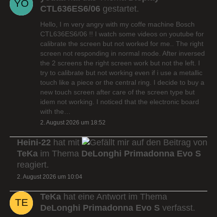
CTL636ES6/06
gestartet.
Hello, I m very angry with my coffe machine Bosch
CTL636ES6/06 !! I watch some videos on youtube for
calibrate the screen but not worked for me.. The right
screen not responding in normal mode. After inversed
the 2 screens the right screen work but not the left. I
try to calibrate but not working even if i use a metallic
touch like a piece or the central ring. I decide to buy a
new touch screen after care of the screen type but
idem not working. I noticed that the electronic board
with the…
2. August 2026 um 18:52
Heini-22
hat mit
auf den Beitrag von
TeKa
im Thema
DeLonghi Primadonna Evo S
reagiert.
2. August 2026 um 10:04
TeKa
hat eine Antwort im Thema
DeLonghi Primadonna Evo S
verfasst.