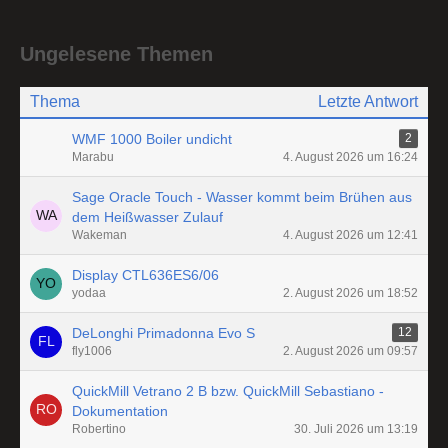
Ungelesene Themen
Thema
Letzte Antwort
WMF 1000 Boiler undicht
2
Marabu
4. August 2026 um 16:24
Sage Oracle Touch - Wasser kommt beim Brühen aus
dem Heißwasser Zulauf
Wakeman
4. August 2026 um 12:41
Display CTL636ES6/06
yodaa
2. August 2026 um 18:52
DeLonghi Primadonna Evo S
12
fly1006
2. August 2026 um 09:57
QuickMill Vetrano 2 B bzw. QuickMill Sebastiano -
Dokumentation
Robertino
30. Juli 2026 um 13:19