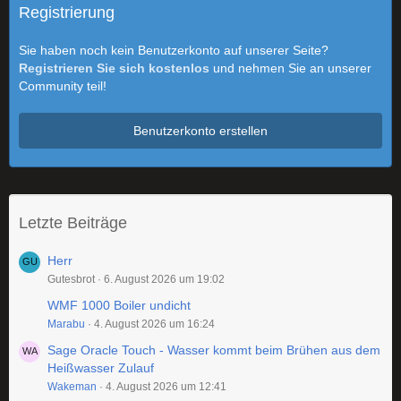
Registrierung
Sie haben noch kein Benutzerkonto auf unserer Seite?
Registrieren Sie sich kostenlos
und nehmen Sie an unserer
Community teil!
Benutzerkonto erstellen
Letzte Beiträge
Herr
Gutesbrot
6. August 2026 um 19:02
WMF 1000 Boiler undicht
Marabu
4. August 2026 um 16:24
Sage Oracle Touch - Wasser kommt beim Brühen aus dem
Heißwasser Zulauf
Wakeman
4. August 2026 um 12:41