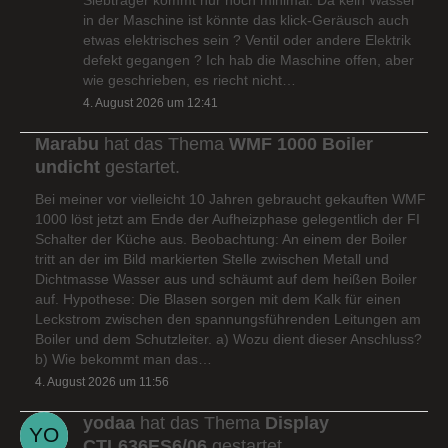
in der Maschine ist könnte das klick-Geräusch auch
etwas elektrisches sein ? Ventil oder andere Elektrik
defekt gegangen ? Ich hab die Maschine offen, aber
wie geschrieben, es riecht nicht…
4. August 2026 um 12:41
Marabu
hat das Thema
WMF 1000 Boiler
undicht
gestartet.
Bei meiner vor vielleicht 10 Jahren gebraucht gekauften WMF
1000 löst jetzt am Ende der Aufheizphase gelegentlich der FI
Schalter der Küche aus. Beobachtung: An einem der Boiler
tritt an der im Bild markierten Stelle zwischen Metall und
Dichtmasse Wasser aus und schäumt auf dem heißen Boiler
auf. Hypothese: Die Blasen sorgen mit dem Kalk für einen
Leckstrom zwischen den spannungsführenden Leitungen am
Boiler und dem Schutzleiter. a) Wozu dient dieser Anschluss?
b) Wie bekommt man das…
4. August 2026 um 11:56
yodaa
hat das Thema
Display
CTL636ES6/06
gestartet.