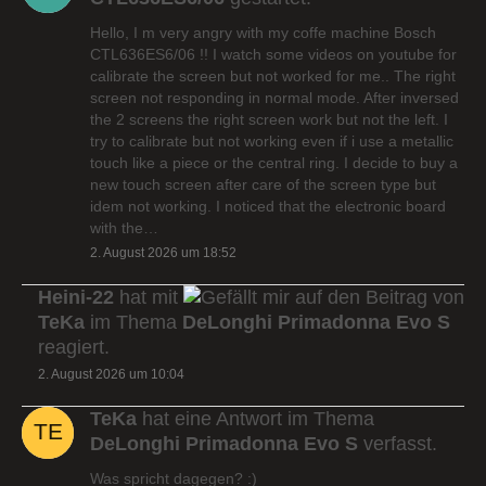
Hello, I m very angry with my coffe machine Bosch
CTL636ES6/06 !! I watch some videos on youtube for
calibrate the screen but not worked for me.. The right
screen not responding in normal mode. After inversed
the 2 screens the right screen work but not the left. I
try to calibrate but not working even if i use a metallic
touch like a piece or the central ring. I decide to buy a
new touch screen after care of the screen type but
idem not working. I noticed that the electronic board
with the…
2. August 2026 um 18:52
Heini-22
hat mit
auf den Beitrag von
TeKa
im Thema
DeLonghi Primadonna Evo S
reagiert.
2. August 2026 um 10:04
TeKa
hat eine Antwort im Thema
DeLonghi Primadonna Evo S
verfasst.
Was spricht dagegen? :)