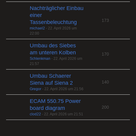
Nachträglicher Einbau
einer
173
Tassenbeleuchtung
michael2
-
22. April 2026 um
22:00
Umbau des Siebes
am unteren Kolben
170
Schlenkman
-
22. April 2026 um
21:57
Umbau Schaerer
140
Siena auf Siena 2
Gregor
-
22. April 2026 um 21:56
ECAM 550.75 Power
200
board diagram
clod22
-
22. April 2026 um 21:51