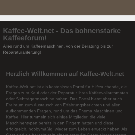
Kaffee-Welt.net - Das bohnenstarke
Kaffeeforum!
Alles rund um Kaffeemaschinen, von der Beratung bis zur
Reparaturanleitung!
Herzlich Willkommen auf Kaffee-Welt.net
Kaffee-Welt.net ist ein kostenloses Portal für Hilfesuchende, die
Fragen zum Kauf oder der Reparatur ihres Kaffeevollautomaten
oder Siebträgermaschine haben. Das Portal bietet aber auch
Freiraum zum Austausch von Erfahrungsberichten und allen
aufkommenden Fragen, rund um das Thema Maschinen und
Kaffee. Hier tummeln sich einige Mitglieder, die viele
Maschinentypen bereits in den Fingern hatten und diese
erfolgreich, hobbymäßig, wieder zum Leben erweckt haben. Als