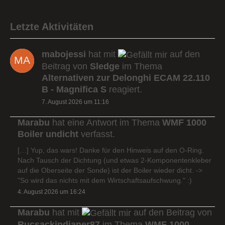
Letzte Aktivitäten
mabojessi
hat mit
auf den
Beitrag von
Sledge
im Thema
Alternativen zur Delonghi ECAM 22.110
B - Magnifica S
reagiert.
7. August 2026 um 11:16
Marabu
hat eine Antwort im Thema
WMF 1000
Boiler undicht
verfasst.
[…] Yup, das wars! Danke für den Hinweis auf den O-Ring.
Nach Tausch der Dichtung (und etwas 2-Komponentenkleber
auf die Oberseite der Sonde) ist der Boiler wieder dicht. ->
"So wird das nichts mit dem Wirtschaftsaufschwung." :)
4. August 2026 um 16:24
Marabu
hat mit
auf den Beitrag von
Rucsackindianer87
im Thema
WMF 1000