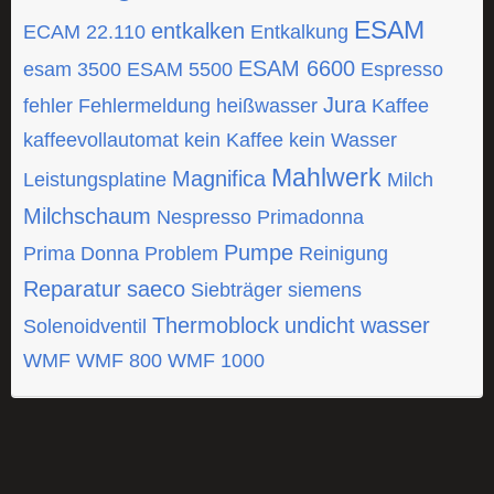
ESAM
entkalken
ECAM 22.110
Entkalkung
ESAM 6600
esam 3500
ESAM 5500
Espresso
Jura
fehler
Fehlermeldung
heißwasser
Kaffee
kaffeevollautomat
kein Kaffee
kein Wasser
Mahlwerk
Magnifica
Leistungsplatine
Milch
Milchschaum
Nespresso
Primadonna
Pumpe
Prima Donna
Problem
Reinigung
Reparatur
saeco
Siebträger
siemens
Thermoblock
undicht
wasser
Solenoidventil
WMF
WMF 800
WMF 1000