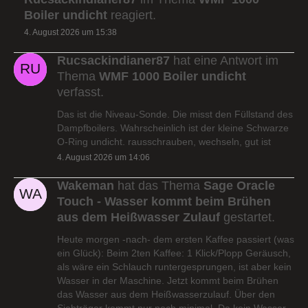
Boiler undicht
reagiert.
4. August 2026 um 15:38
Rucsackindianer87
hat eine Antwort im
Thema
WMF 1000 Boiler undicht
verfasst.
Das ist die Niveau-Sonde. Die misst den Füllstand des
Dampfboilers. Wahrscheinlich ist der kleine Schwarze
O-Ring undicht. rausschrauben, wechseln, gut ist
4. August 2026 um 14:06
Wakeman
hat das Thema
Sage Oracle
Touch - Wasser kommt beim Brühen
aus dem Heißwasser Zulauf
gestartet.
Heute morgen -nach- dem ersten Kaffee passiert (was
ein Glück): Beim 2ten Kaffee: 1 Klick/Plopp Geräusch,
als wäre ein Schlauch runtergesprungen, ist aber kein
Wasser in der Maschine. Jetzt kommt beim Brühen
das Wasser aus dem Heißwasserzulauf. Über den
Siebträger kommt nur noch minimal. Da kein Wasser