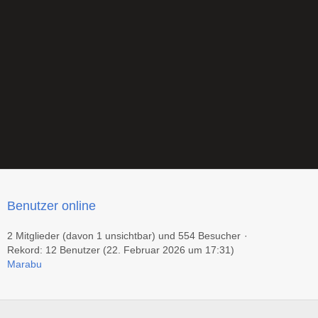
Benutzer online
2 Mitglieder (davon 1 unsichtbar) und 554 Besucher
Rekord: 12 Benutzer (
22. Februar 2026 um 17:31
)
Marabu