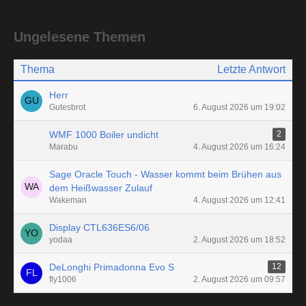
Ungelesene Themen
Thema
Letzte Antwort
Herr
Gutesbrot
6. August 2026 um 19:02
WMF 1000 Boiler undicht
2
Marabu
4. August 2026 um 16:24
Sage Oracle Touch - Wasser kommt beim Brühen aus
dem Heißwasser Zulauf
Wakeman
4. August 2026 um 12:41
Display CTL636ES6/06
yodaa
2. August 2026 um 18:52
DeLonghi Primadonna Evo S
12
fly1006
2. August 2026 um 09:57