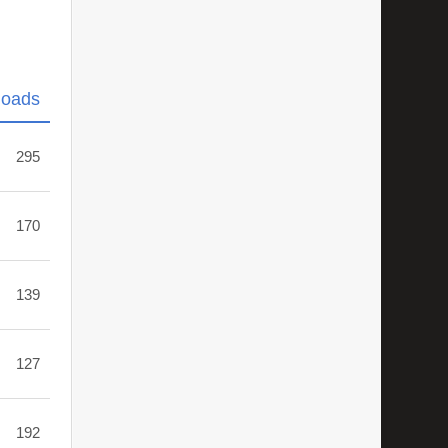
loads
295
170
139
127
192