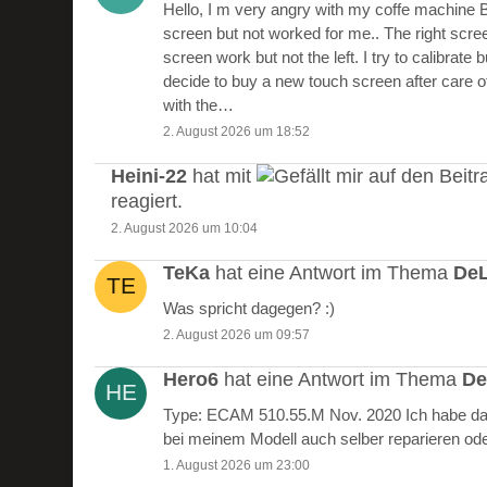
Hello, I m very angry with my coffe machine 
screen but not worked for me.. The right scre
screen work but not the left. I try to calibrate 
decide to buy a new touch screen after care of
with the…
2. August 2026 um 18:52
Heini-22
hat mit
auf den Beitr
reagiert.
2. August 2026 um 10:04
TeKa
hat eine Antwort im Thema
DeL
Was spricht dagegen? :)
2. August 2026 um 09:57
Hero6
hat eine Antwort im Thema
De
Type: ECAM 510.55.M Nov. 2020 Ich habe das
bei meinem Modell auch selber reparieren od
1. August 2026 um 23:00