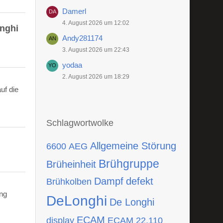
Damerl
4. August 2026 um 12:02
onghi
Andy281174
3. August 2026 um 22:43
yodaa
2. August 2026 um 18:29
uf die
Schlagwortwolke
Allgemeine Störung
6600
AEG
Brühgruppe
Brüheinheit
Dampf
defekt
Brühkolben
ing
DeLonghi
De Longhi
ECAM
display
ECAM 22.110