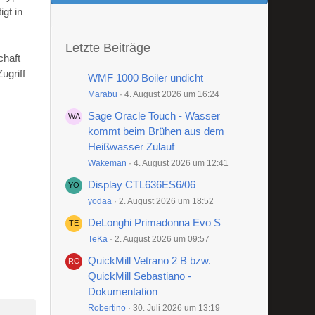
gt in
Letzte Beiträge
chaft
ugriff
WMF 1000 Boiler undicht
Marabu
4. August 2026 um 16:24
Sage Oracle Touch - Wasser
kommt beim Brühen aus dem
Heißwasser Zulauf
Wakeman
4. August 2026 um 12:41
Display CTL636ES6/06
yodaa
2. August 2026 um 18:52
DeLonghi Primadonna Evo S
TeKa
2. August 2026 um 09:57
QuickMill Vetrano 2 B bzw.
QuickMill Sebastiano -
Dokumentation
Robertino
30. Juli 2026 um 13:19