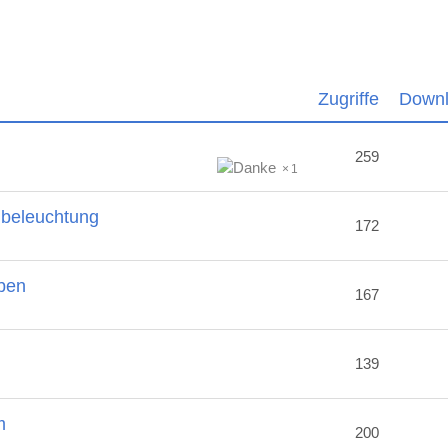
Zugriffe
Down
259
1
nbeleuchtung
172
ben
167
2
139
m
200