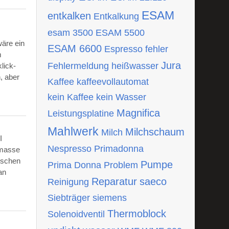
ESAM
entkalken
Entkalkung
esam 3500
ESAM 5500
wäre ein
ESAM 6600
Espresso
fehler
m
Jura
Fehlermeldung
heißwasser
lick-
, aber
Kaffee
kaffeevollautomat
kein Kaffee
kein Wasser
Magnifica
Leistungsplatine
Mahlwerk
Milchschaum
Milch
I
Nespresso
Primadonna
tmasse
ischen
Pumpe
Prima Donna
Problem
an
Reparatur
saeco
Reinigung
Siebträger
siemens
Thermoblock
Solenoidventil