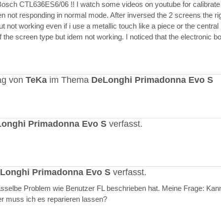
Bosch CTL636ES6/06 !! I watch some videos on youtube for calibrate
en not responding in normal mode. After inversed the 2 screens the ri
but not working even if i use a metallic touch like a piece or the central r
 the screen type but idem not working. I noticed that the electronic b
ag von
TeKa
im Thema
DeLonghi Primadonna Evo S
onghi Primadonna Evo S
verfasst.
Longhi Primadonna Evo S
verfasst.
selbe Problem wie Benutzer FL beschrieben hat. Meine Frage: Kann
er muss ich es reparieren lassen?