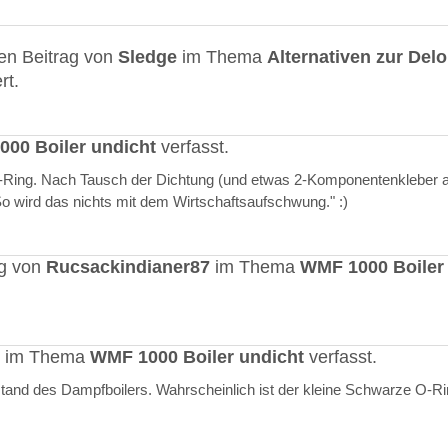
en Beitrag von
Sledge
im Thema
Alternativen zur Del
rt.
00 Boiler undicht
verfasst.
O-Ring. Nach Tausch der Dichtung (und etwas 2-Komponentenkleber a
"So wird das nichts mit dem Wirtschaftsaufschwung." :)
ag von
Rucsackindianer87
im Thema
WMF 1000 Boiler
rt im Thema
WMF 1000 Boiler undicht
verfasst.
stand des Dampfboilers. Wahrscheinlich ist der kleine Schwarze O-R