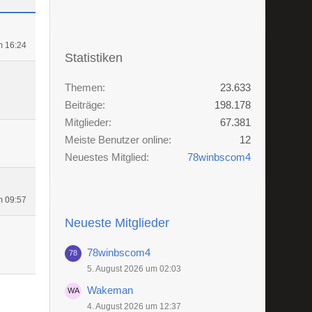
m 16:24
Statistiken
Themen
23.633
Beiträge
198.178
Mitglieder
67.381
Meiste Benutzer online
12
Neuestes Mitglied
78winbscom4
m 09:57
Neueste Mitglieder
78winbscom4
5. August 2026 um 02:03
Wakeman
4. August 2026 um 12:37