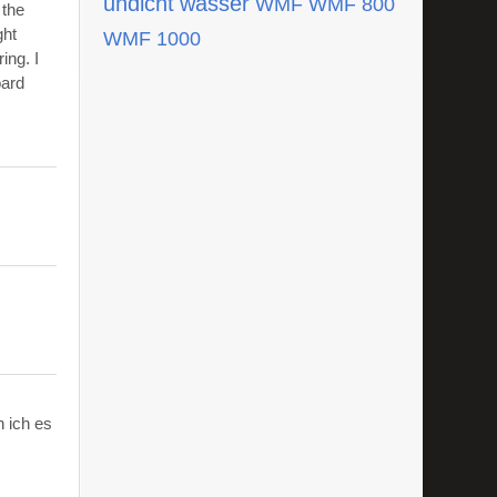
undicht
wasser
WMF
WMF 800
 the
ght
WMF 1000
ing. I
oard
 ich es