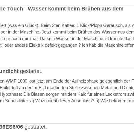
cle Touch - Wasser kommt beim Brühen aus dem
rt (was ein Glück): Beim 2ten Kaffee: 1 Klick/Plopp Geräusch, als 
asser in der Maschine. Jetzt kommt beim Brühen das Wasser aus de
 nur noch minimal. Da kein Wasser in der Maschine ist könnte das k
il oder andere Elektrik defekt gegangen ? Ich hab die Maschine offen
undicht
gestartet.
ften WMF 1000 löst jetzt am Ende der Aufheizphase gelegentlich der F
iler tritt an der im Bild markierten Stelle zwischen Metall und Dich
 Hypothese: Die Blasen sorgen mit dem Kalk für einen Leckstrom zw
m Schutzleiter. a) Wozu dient dieser Anschluss? b) Wie bekommt m
636ES6/06
gestartet.