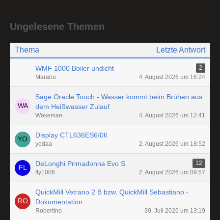
Ungelesene Themen
Thema
Letzte Antwort
WMF 1000 Boiler undicht
2
Marabu
4. August 2026 um 16:24
Sage Oracle Touch - Wasser kommt beim Brühen aus
dem Heißwasser Zulauf
Wakeman
4. August 2026 um 12:41
Display CTL636ES6/06
yodaa
2. August 2026 um 18:52
DeLonghi Primadonna Evo S
12
fly1006
2. August 2026 um 09:57
QuickMill Vetrano 2 B bzw. QuickMill Sebastiano -
Dokumentation
Robertino
30. Juli 2026 um 13:19