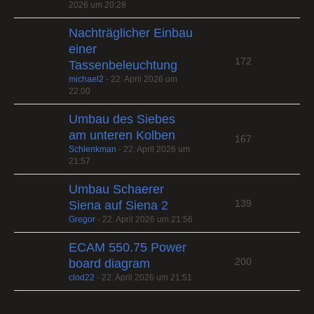
2026 um 20:28
Nachträglicher Einbau
einer
172
Tassenbeleuchtung
michael2
-
22. April 2026 um
22:00
Umbau des Siebes
am unteren Kolben
167
Schlenkman
-
22. April 2026 um
21:57
Umbau Schaerer
139
Siena auf Siena 2
Gregor
-
22. April 2026 um 21:56
ECAM 550.75 Power
200
board diagram
clod22
-
22. April 2026 um 21:51