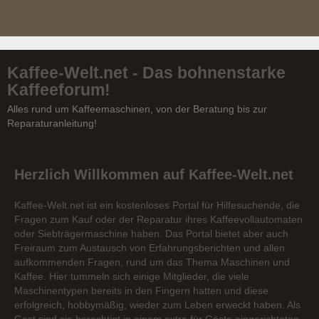
Kaffee-Welt.net - Das bohnenstarke
Kaffeeforum!
Alles rund um Kaffeemaschinen, von der Beratung bis zur
Reparaturanleitung!
Herzlich Willkommen auf Kaffee-Welt.net
Kaffee-Welt.net ist ein kostenloses Portal für Hilfesuchende, die
Fragen zum Kauf oder der Reparatur ihres Kaffeevollautomaten
oder Siebträgermaschine haben. Das Portal bietet aber auch
Freiraum zum Austausch von Erfahrungsberichten und allen
aufkommenden Fragen, rund um das Thema Maschinen und
Kaffee. Hier tummeln sich einige Mitglieder, die viele
Maschinentypen bereits in den Fingern hatten und diese
erfolgreich, hobbymäßig, wieder zum Leben erweckt haben. Als