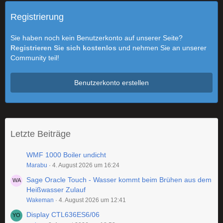
Registrierung
Sie haben noch kein Benutzerkonto auf unserer Seite?
Registrieren Sie sich kostenlos
und nehmen Sie an unserer
Community teil!
Benutzerkonto erstellen
Letzte Beiträge
WMF 1000 Boiler undicht
Marabu
4. August 2026 um 16:24
Sage Oracle Touch - Wasser kommt beim Brühen aus dem
Heißwasser Zulauf
Wakeman
4. August 2026 um 12:41
Display CTL636ES6/06