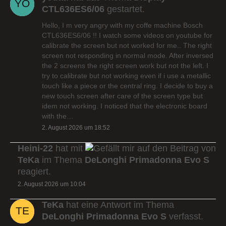
CTL636ES6/06
gestartet.
Hello, I m very angry with my coffe machine Bosch
CTL636ES6/06 !! I watch some videos on youtube for
calibrate the screen but not worked for me.. The right
screen not responding in normal mode. After inversed
the 2 screens the right screen work but not the left. I
try to calibrate but not working even if i use a metallic
touch like a piece or the central ring. I decide to buy a
new touch screen after care of the screen type but
idem not working. I noticed that the electronic board
with the…
2. August 2026 um 18:52
Heini-22
hat mit
auf den Beitrag von
TeKa
im Thema
DeLonghi Primadonna Evo S
reagiert.
2. August 2026 um 10:04
TeKa
hat eine Antwort im Thema
DeLonghi Primadonna Evo S
verfasst.