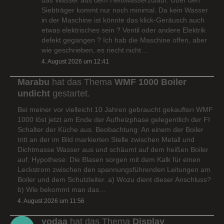
Siebträger kommt nur noch minimal. Da kein Wasser
in der Maschine ist könnte das klick-Geräusch auch
etwas elektrisches sein ? Ventil oder andere Elektrik
defekt gegangen ? Ich hab die Maschine offen, aber
wie geschrieben, es riecht nicht…
4. August 2026 um 12:41
Marabu
hat das Thema
WMF 1000 Boiler
undicht
gestartet.
Bei meiner vor vielleicht 10 Jahren gebraucht gekauften WMF
1000 löst jetzt am Ende der Aufheizphase gelegentlich der FI
Schalter der Küche aus. Beobachtung: An einem der Boiler
tritt an der im Bild markierten Stelle zwischen Metall und
Dichtmasse Wasser aus und schäumt auf dem heißen Boiler
auf. Hypothese: Die Blasen sorgen mit dem Kalk für einen
Leckstrom zwischen den spannungsführenden Leitungen am
Boiler und dem Schutzleiter. a) Wozu dient dieser Anschluss?
b) Wie bekommt man das…
4. August 2026 um 11:56
yodaa
hat das Thema
Display