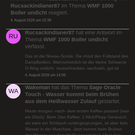
Rucsackindianer87
im Thema
WMF 1000
Boiler undicht
reagiert.
4. August 2026 um 15:38
Rucsackindianer87
hat eine Antwort im
Thema
WMF 1000 Boiler undicht
verfasst.
Das ist die Niveau-Sonde. Die misst den Füllstand des
Dampfboilers. Wahrscheinlich ist der kleine Schwarze
O-Ring undicht. rausschrauben, wechseln, gut ist
4. August 2026 um 14:06
Wakeman
hat das Thema
Sage Oracle
Touch - Wasser kommt beim Brühen
aus dem Heißwasser Zulauf
gestartet.
Heute morgen -nach- dem ersten Kaffee passiert (was
ein Glück): Beim 2ten Kaffee: 1 Klick/Plopp Geräusch,
als wäre ein Schlauch runtergesprungen, ist aber kein
Wasser in der Maschine. Jetzt kommt beim Brühen
das Wasser aus dem Heißwasserzulauf. Über den