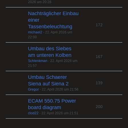
2026 um 20:28
Nachträglicher Einbau
einer
172
Tassenbeleuchtung
michael2
-
22. April 2026 um
22:00
Umbau des Siebes
am unteren Kolben
167
Schlenkman
-
22. April 2026 um
21:57
Umbau Schaerer
139
Siena auf Siena 2
Gregor
-
22. April 2026 um 21:56
ECAM 550.75 Power
200
board diagram
clod22
-
22. April 2026 um 21:51