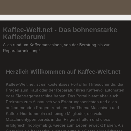
Kaffee-Welt.net - Das bohnenstarke
Kaffeeforum!
Alles rund um Kaffeemaschinen, von der Beratung bis zur
Reparaturanleitung!
Herzlich Willkommen auf Kaffee-Welt.net
Kaffee-Welt.net ist ein kostenloses Portal für Hilfesuchende, die
Fragen zum Kauf oder der Reparatur ihres Kaffeevollautomaten
oder Siebträgermaschine haben. Das Portal bietet aber auch
Freiraum zum Austausch von Erfahrungsberichten und allen
aufkommenden Fragen, rund um das Thema Maschinen und
Kaffee. Hier tummeln sich einige Mitglieder, die viele
Maschinentypen bereits in den Fingern hatten und diese
erfolgreich, hobbymäßig, wieder zum Leben erweckt haben. Als