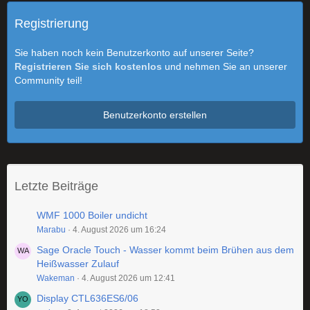
Registrierung
Sie haben noch kein Benutzerkonto auf unserer Seite?
Registrieren Sie sich kostenlos
und nehmen Sie an unserer
Community teil!
Benutzerkonto erstellen
Letzte Beiträge
WMF 1000 Boiler undicht
Marabu
4. August 2026 um 16:24
Sage Oracle Touch - Wasser kommt beim Brühen aus dem
Heißwasser Zulauf
Wakeman
4. August 2026 um 12:41
Display CTL636ES6/06