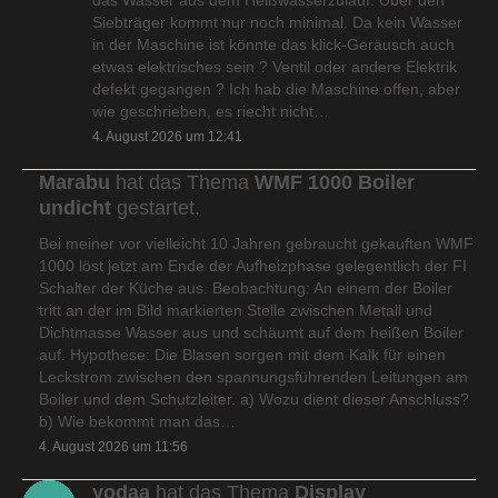
Siebträger kommt nur noch minimal. Da kein Wasser
in der Maschine ist könnte das klick-Geräusch auch
etwas elektrisches sein ? Ventil oder andere Elektrik
defekt gegangen ? Ich hab die Maschine offen, aber
wie geschrieben, es riecht nicht…
4. August 2026 um 12:41
Marabu
hat das Thema
WMF 1000 Boiler
undicht
gestartet.
Bei meiner vor vielleicht 10 Jahren gebraucht gekauften WMF
1000 löst jetzt am Ende der Aufheizphase gelegentlich der FI
Schalter der Küche aus. Beobachtung: An einem der Boiler
tritt an der im Bild markierten Stelle zwischen Metall und
Dichtmasse Wasser aus und schäumt auf dem heißen Boiler
auf. Hypothese: Die Blasen sorgen mit dem Kalk für einen
Leckstrom zwischen den spannungsführenden Leitungen am
Boiler und dem Schutzleiter. a) Wozu dient dieser Anschluss?
b) Wie bekommt man das…
4. August 2026 um 11:56
yodaa
hat das Thema
Display