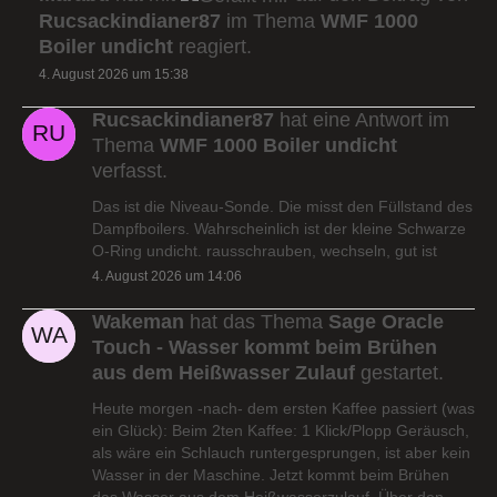
Rucsackindianer87
im Thema
WMF 1000
Boiler undicht
reagiert.
4. August 2026 um 15:38
Rucsackindianer87
hat eine Antwort im
Thema
WMF 1000 Boiler undicht
verfasst.
Das ist die Niveau-Sonde. Die misst den Füllstand des
Dampfboilers. Wahrscheinlich ist der kleine Schwarze
O-Ring undicht. rausschrauben, wechseln, gut ist
4. August 2026 um 14:06
Wakeman
hat das Thema
Sage Oracle
Touch - Wasser kommt beim Brühen
aus dem Heißwasser Zulauf
gestartet.
Heute morgen -nach- dem ersten Kaffee passiert (was
ein Glück): Beim 2ten Kaffee: 1 Klick/Plopp Geräusch,
als wäre ein Schlauch runtergesprungen, ist aber kein
Wasser in der Maschine. Jetzt kommt beim Brühen
das Wasser aus dem Heißwasserzulauf. Über den