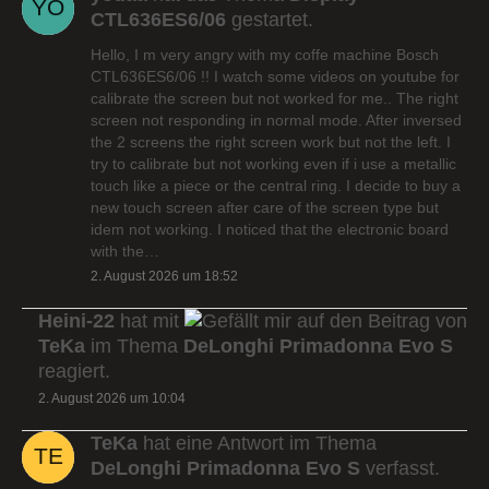
CTL636ES6/06
gestartet.
Hello, I m very angry with my coffe machine Bosch
CTL636ES6/06 !! I watch some videos on youtube for
calibrate the screen but not worked for me.. The right
screen not responding in normal mode. After inversed
the 2 screens the right screen work but not the left. I
try to calibrate but not working even if i use a metallic
touch like a piece or the central ring. I decide to buy a
new touch screen after care of the screen type but
idem not working. I noticed that the electronic board
with the…
2. August 2026 um 18:52
Heini-22
hat mit
auf den Beitrag von
TeKa
im Thema
DeLonghi Primadonna Evo S
reagiert.
2. August 2026 um 10:04
TeKa
hat eine Antwort im Thema
DeLonghi Primadonna Evo S
verfasst.