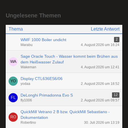
Ungelesene Themen
Thema
Letzte Antwort
WMF 1000 Boiler undicht
2
Marabu
4. August 2026 um 16:24
Sage Oracle Touch - Wasser kommt beim Brühen aus
dem Heißwasser Zulauf
Wakeman
4. August 2026 um 12:41
Display CTL636ES6/06
yodaa
2. August 2026 um 18:52
DeLonghi Primadonna Evo S
12
fly1006
2. August 2026 um 09:57
QuickMill Vetrano 2 B bzw. QuickMill Sebastiano -
Dokumentation
Robertino
30. Juli 2026 um 13:19