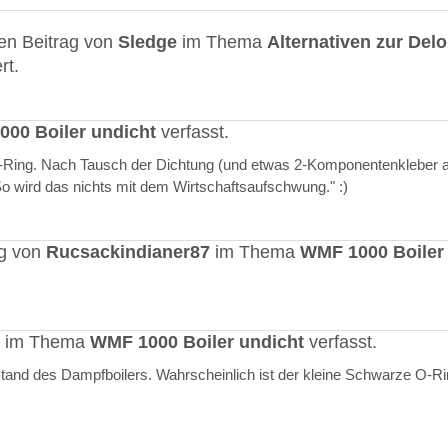
en Beitrag von
Sledge
im Thema
Alternativen zur Del
rt.
00 Boiler undicht
verfasst.
O-Ring. Nach Tausch der Dichtung (und etwas 2-Komponentenkleber a
"So wird das nichts mit dem Wirtschaftsaufschwung." :)
ag von
Rucsackindianer87
im Thema
WMF 1000 Boiler
rt im Thema
WMF 1000 Boiler undicht
verfasst.
stand des Dampfboilers. Wahrscheinlich ist der kleine Schwarze O-R