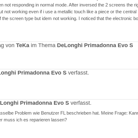
en not responding in normal mode. After inversed the 2 screens the ri
but not working even if i use a metallic touch like a piece or the central r
 the screen type but idem not working. I noticed that the electronic b
ag von
TeKa
im Thema
DeLonghi Primadonna Evo S
onghi Primadonna Evo S
verfasst.
Longhi Primadonna Evo S
verfasst.
selbe Problem wie Benutzer FL beschrieben hat. Meine Frage: Kann
er muss ich es reparieren lassen?