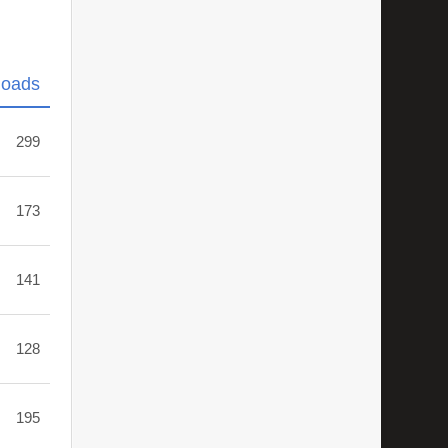
loads
299
173
141
128
195