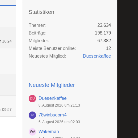
Statistiken
Themen
23.634
Beiträge
198.179
Mitglieder
67.382
m 16:24
Meiste Benutzer online
12
Neuestes Mitglied
Duesenkaffee
Neueste Mitglieder
Duesenkaffee
8. August 2026 um 21:13
m 09:57
78winbscom4
5. August 2026 um 02:03
Wakeman