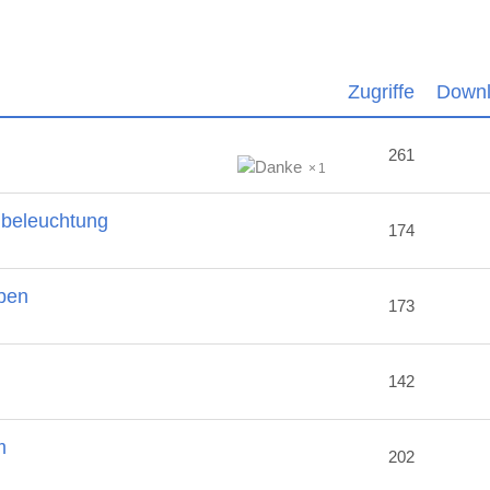
Zugriffe
Down
261
1
nbeleuchtung
174
ben
173
2
142
m
202