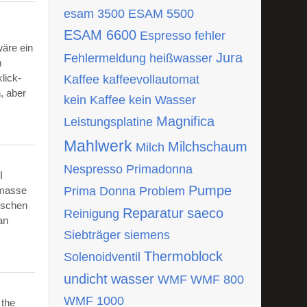
esam 3500
ESAM 5500
ESAM 6600
Espresso
fehler
wäre ein
Jura
Fehlermeldung
heißwasser
m
lick-
Kaffee
kaffeevollautomat
, aber
kein Kaffee
kein Wasser
Magnifica
Leistungsplatine
Mahlwerk
Milchschaum
Milch
Nespresso
Primadonna
I
Pumpe
tmasse
Prima Donna
Problem
ischen
Reparatur
saeco
Reinigung
an
Siebträger
siemens
Thermoblock
Solenoidventil
undicht
wasser
WMF
WMF 800
WMF 1000
 the