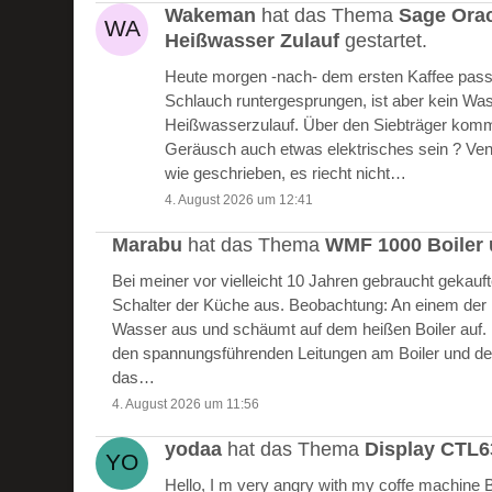
Wakeman
hat das Thema
Sage Ora
Heißwasser Zulauf
gestartet.
Heute morgen -nach- dem ersten Kaffee passie
Schlauch runtergesprungen, ist aber kein W
Heißwasserzulauf. Über den Siebträger kommt
Geräusch auch etwas elektrisches sein ? Vent
wie geschrieben, es riecht nicht…
4. August 2026 um 12:41
Marabu
hat das Thema
WMF 1000 Boiler 
Bei meiner vor vielleicht 10 Jahren gebraucht gekau
Schalter der Küche aus. Beobachtung: An einem der Bo
Wasser aus und schäumt auf dem heißen Boiler auf.
den spannungsführenden Leitungen am Boiler und de
das…
4. August 2026 um 11:56
yodaa
hat das Thema
Display CTL
Hello, I m very angry with my coffe machine 