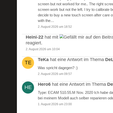
screen but not worked for me.. The right scre
screen work but not the left. I try to calibrate 
decide to buy a new touch screen after care of
with the…
2. August 2026 um 18:52
Heini-22
hat mit
auf den Beitr
reagiert.
2. August 2026 um 10:04
TeKa
hat eine Antwort im Thema
DeL
Was spricht dagegen? :)
2. August 2026 um 09:57
Hero6
hat eine Antwort im Thema
De
Type: ECAM 510.55.M Nov. 2020 Ich habe das
bei meinem Modell auch selber reparieren od
1. August 2026 um 23:00