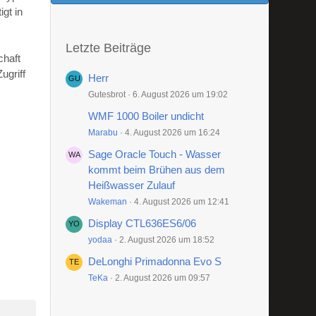
gt in
Letzte Beiträge
chaft
ugriff
Herr
Gutesbrot
6. August 2026 um 19:02
WMF 1000 Boiler undicht
Marabu
4. August 2026 um 16:24
Sage Oracle Touch - Wasser
kommt beim Brühen aus dem
Heißwasser Zulauf
Wakeman
4. August 2026 um 12:41
Display CTL636ES6/06
yodaa
2. August 2026 um 18:52
DeLonghi Primadonna Evo S
TeKa
2. August 2026 um 09:57