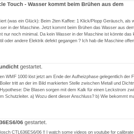
cle Touch - Wasser kommt beim Brühen aus dem
rt (was ein Glück): Beim 2ten Kaffee: 1 Klick/Plopp Geräusch, als 
asser in der Maschine. Jetzt kommt beim Brühen das Wasser aus de
 nur noch minimal. Da kein Wasser in der Maschine ist könnte das k
il oder andere Elektrik defekt gegangen ? Ich hab die Maschine offen
undicht
gestartet.
ften WMF 1000 löst jetzt am Ende der Aufheizphase gelegentlich der F
iler tritt an der im Bild markierten Stelle zwischen Metall und Dich
 Hypothese: Die Blasen sorgen mit dem Kalk für einen Leckstrom zw
m Schutzleiter. a) Wozu dient dieser Anschluss? b) Wie bekommt m
636ES6/06
gestartet.
Bosch CTL636ES6/06 !! I watch some videos on youtube for calibrate