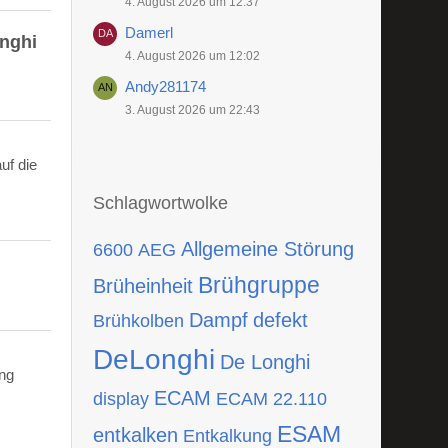
4. August 2026 um 12:37
Damerl
onghi
4. August 2026 um 12:02
Andy281174
3. August 2026 um 22:43
uf die
Schlagwortwolke
Allgemeine Störung
6600
AEG
Brühgruppe
Brüheinheit
Dampf
defekt
Brühkolben
DeLonghi
De Longhi
ing
ECAM
display
ECAM 22.110
ESAM
entkalken
Entkalkung