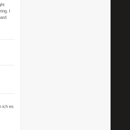
ght
ing. I
oard
 ich es