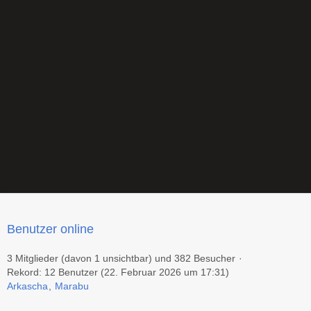
Benutzer online
3 Mitglieder (davon 1 unsichtbar) und 382 Besucher
Rekord: 12 Benutzer (
22. Februar 2026 um 17:31
)
Arkascha
Marabu