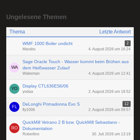
Ungelesene Themen
Thema
Letzte Antwort
WMF 1000 Boiler undicht
2
Marabu
4. August 2026 um 16:24
Sage Oracle Touch - Wasser kommt beim Brühen aus
dem Heißwasser Zulauf
Wakeman
4. August 2026 um 12:41
Display CTL636ES6/06
yodaa
2. August 2026 um 18:52
DeLonghi Primadonna Evo S
12
fly1006
2. August 2026 um 09:57
QuickMill Vetrano 2 B bzw. QuickMill Sebastiano -
Dokumentation
Robertino
30. Juli 2026 um 13:19