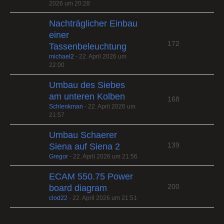
2026 um 20:28
Nachträglicher Einbau
einer
172
Tassenbeleuchtung
michael2
-
22. April 2026 um
22:00
Umbau des Siebes
am unteren Kolben
168
Schlenkman
-
22. April 2026 um
21:57
Umbau Schaerer
139
Siena auf Siena 2
Gregor
-
22. April 2026 um 21:56
ECAM 550.75 Power
200
board diagram
clod22
-
22. April 2026 um 21:51