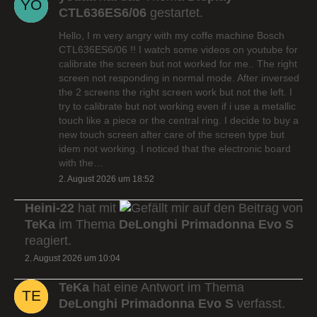
CTL636ES6/06
gestartet.
Hello, I m very angry with my coffe machine Bosch
CTL636ES6/06 !! I watch some videos on youtube for
calibrate the screen but not worked for me.. The right
screen not responding in normal mode. After inversed
the 2 screens the right screen work but not the left. I
try to calibrate but not working even if i use a metallic
touch like a piece or the central ring. I decide to buy a
new touch screen after care of the screen type but
idem not working. I noticed that the electronic board
with the…
2. August 2026 um 18:52
Heini-22
hat mit
auf den Beitrag von
TeKa
im Thema
DeLonghi Primadonna Evo S
reagiert.
2. August 2026 um 10:04
TeKa
hat eine Antwort im Thema
DeLonghi Primadonna Evo S
verfasst.