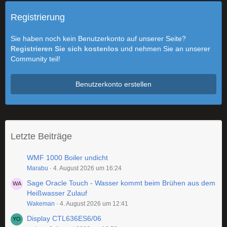
Registrierung
Sie haben noch kein Benutzerkonto auf unserer Seite?
Registrieren Sie sich kostenlos
und nehmen Sie an unserer
Community teil!
Benutzerkonto erstellen
Letzte Beiträge
WMF 1000 Boiler undicht
Marabu
4. August 2026 um 16:24
Sage Oracle Touch - Wasser kommt beim Brühen aus dem
Heißwasser Zulauf
Wakeman
4. August 2026 um 12:41
Display CTL636ES6/06