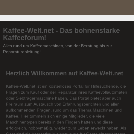
Kaffee-Welt.net - Das bohnenstarke
Kaffeeforum!
Alles rund um Kaffeemaschinen, von der Beratung bis zur
Reparaturanleitung!
Herzlich Willkommen auf Kaffee-Welt.net
Kaffee-Welt.net ist ein kostenloses Portal für Hilfesuchende, die
Fragen zum Kauf oder der Reparatur ihres Kaffeevollautomaten
oder Siebträgermaschine haben. Das Portal bietet aber auch
Freiraum zum Austausch von Erfahrungsberichten und allen
aufkommenden Fragen, rund um das Thema Maschinen und
Kaffee. Hier tummeln sich einige Mitglieder, die viele
Maschinentypen bereits in den Fingern hatten und diese
erfolgreich, hobbymäßig, wieder zum Leben erweckt haben. Als