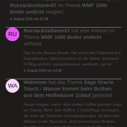
Rucsackindianer87
im Thema
WMF 1000
Boiler undicht
reagiert.
4. August 2026 um 15:38
Rucsackindianer87
hat eine Antwort im
Thema
WMF 1000 Boiler undicht
verfasst.
Das ist die Niveau-Sonde. Die misst den Füllstand des
Dampfboilers. Wahrscheinlich ist der kleine Schwarze
O-Ring undicht. rausschrauben, wechseln, gut ist
4. August 2026 um 14:06
Wakeman
hat das Thema
Sage Oracle
Touch - Wasser kommt beim Brühen
aus dem Heißwasser Zulauf
gestartet.
Heute morgen -nach- dem ersten Kaffee passiert (was
ein Glück): Beim 2ten Kaffee: 1 Klick/Plopp Geräusch,
als wäre ein Schlauch runtergesprungen, ist aber kein
Wasser in der Maschine. Jetzt kommt beim Brühen
das Wasser aus dem Heißwasserzulauf. Über den