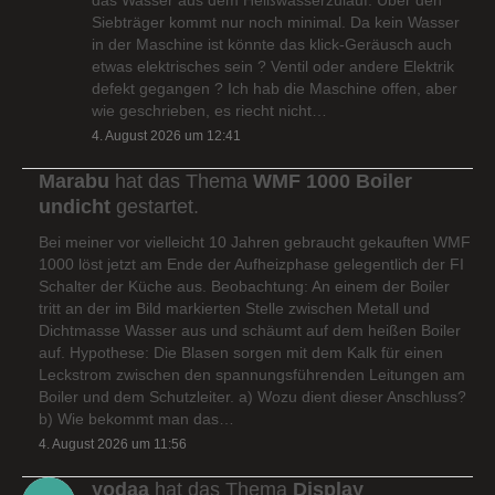
Siebträger kommt nur noch minimal. Da kein Wasser
in der Maschine ist könnte das klick-Geräusch auch
etwas elektrisches sein ? Ventil oder andere Elektrik
defekt gegangen ? Ich hab die Maschine offen, aber
wie geschrieben, es riecht nicht…
4. August 2026 um 12:41
Marabu
hat das Thema
WMF 1000 Boiler
undicht
gestartet.
Bei meiner vor vielleicht 10 Jahren gebraucht gekauften WMF
1000 löst jetzt am Ende der Aufheizphase gelegentlich der FI
Schalter der Küche aus. Beobachtung: An einem der Boiler
tritt an der im Bild markierten Stelle zwischen Metall und
Dichtmasse Wasser aus und schäumt auf dem heißen Boiler
auf. Hypothese: Die Blasen sorgen mit dem Kalk für einen
Leckstrom zwischen den spannungsführenden Leitungen am
Boiler und dem Schutzleiter. a) Wozu dient dieser Anschluss?
b) Wie bekommt man das…
4. August 2026 um 11:56
yodaa
hat das Thema
Display