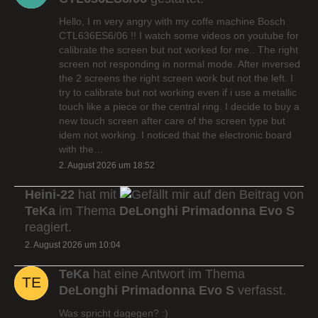
Hello, I m very angry with my coffe machine Bosch
CTL636ES6/06 !! I watch some videos on youtube for
calibrate the screen but not worked for me.. The right
screen not responding in normal mode. After inversed
the 2 screens the right screen work but not the left. I
try to calibrate but not working even if i use a metallic
touch like a piece or the central ring. I decide to buy a
new touch screen after care of the screen type but
idem not working. I noticed that the electronic board
with the…
2. August 2026 um 18:52
Heini-22
hat mit
auf den Beitrag von
TeKa
im Thema
DeLonghi Primadonna Evo S
reagiert.
2. August 2026 um 10:04
TeKa
hat eine Antwort im Thema
DeLonghi Primadonna Evo S
verfasst.
Was spricht dagegen? :)