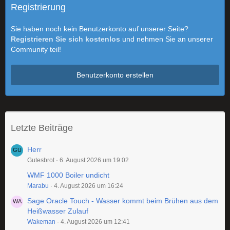
Registrierung
Sie haben noch kein Benutzerkonto auf unserer Seite?
Registrieren Sie sich kostenlos
und nehmen Sie an unserer
Community teil!
Benutzerkonto erstellen
Letzte Beiträge
Herr
Gutesbrot
6. August 2026 um 19:02
WMF 1000 Boiler undicht
Marabu
4. August 2026 um 16:24
Sage Oracle Touch - Wasser kommt beim Brühen aus dem
Heißwasser Zulauf
Wakeman
4. August 2026 um 12:41