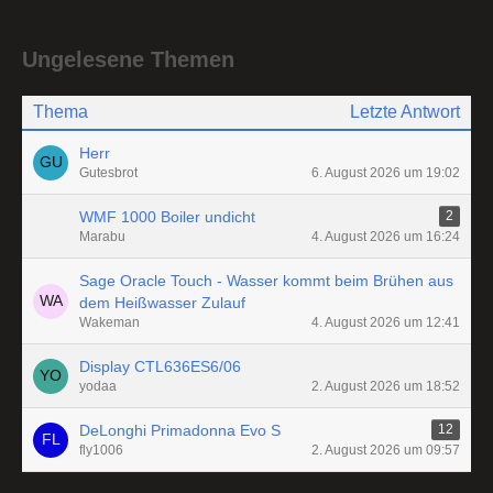
Ungelesene Themen
Thema
Letzte Antwort
Herr
Gutesbrot
6. August 2026 um 19:02
WMF 1000 Boiler undicht
2
Marabu
4. August 2026 um 16:24
Sage Oracle Touch - Wasser kommt beim Brühen aus
dem Heißwasser Zulauf
Wakeman
4. August 2026 um 12:41
Display CTL636ES6/06
yodaa
2. August 2026 um 18:52
DeLonghi Primadonna Evo S
12
fly1006
2. August 2026 um 09:57