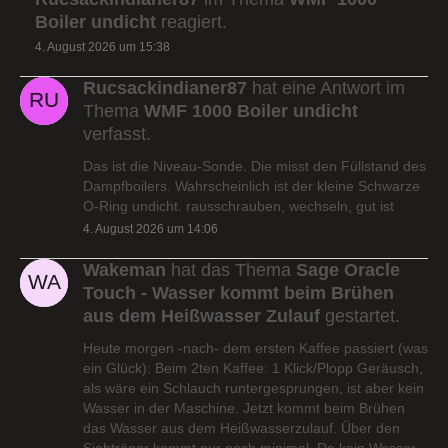
Boiler undicht
reagiert.
4. August 2026 um 15:38
Rucsackindianer87
hat eine Antwort im
Thema
WMF 1000 Boiler undicht
verfasst.
Das ist die Niveau-Sonde. Die misst den Füllstand des
Dampfboilers. Wahrscheinlich ist der kleine Schwarze
O-Ring undicht. rausschrauben, wechseln, gut ist
4. August 2026 um 14:06
Wakeman
hat das Thema
Sage Oracle
Touch - Wasser kommt beim Brühen
aus dem Heißwasser Zulauf
gestartet.
Heute morgen -nach- dem ersten Kaffee passiert (was
ein Glück): Beim 2ten Kaffee: 1 Klick/Plopp Geräusch,
als wäre ein Schlauch runtergesprungen, ist aber kein
Wasser in der Maschine. Jetzt kommt beim Brühen
das Wasser aus dem Heißwasserzulauf. Über den
Siebträger kommt nur noch minimal. Da kein Wasser