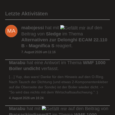
Letzte Aktivitäten
mabojessi
hat mit
auf den
Beitrag von
Sledge
im Thema
Alternativen zur Delonghi ECAM 22.110
B - Magnifica S
reagiert.
7. August 2026 um 11:16
Marabu
hat eine Antwort im Thema
WMF 1000
Boiler undicht
verfasst.
[…] Yup, das wars! Danke für den Hinweis auf den O-Ring.
Nach Tausch der Dichtung (und etwas 2-Komponentenkleber
auf die Oberseite der Sonde) ist der Boiler wieder dicht. ->
"So wird das nichts mit dem Wirtschaftsaufschwung." :)
4. August 2026 um 16:24
Marabu
hat mit
auf den Beitrag von
Rucsackindianer87
im Thema
WMF 1000