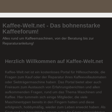
Kaffee-Welt.net - Das bohnenstarke
Kaffeeforum!
Alles rund um Kaffeemaschinen, von der Beratung bis zur
Reparaturanleitung!
Herzlich Willkommen auf Kaffee-Welt.net
Kaffee-Welt.net ist ein kostenloses Portal für Hilfesuchende, die
Fragen zum Kauf oder der Reparatur ihres Kaffeevollautomaten
oder Siebträgermaschine haben. Das Portal bietet aber auch
Freiraum zum Austausch von Erfahrungsberichten und allen
aufkommenden Fragen, rund um das Thema Maschinen und
Kaffee. Hier tummeln sich einige Mitglieder, die viele
Maschinentypen bereits in den Fingern hatten und diese
erfolgreich, hobbymäßig, wieder zum Leben erweckt haben. Als