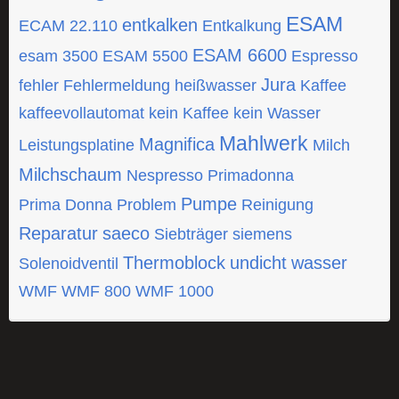
ESAM
entkalken
ECAM 22.110
Entkalkung
ESAM 6600
esam 3500
ESAM 5500
Espresso
Jura
fehler
Fehlermeldung
heißwasser
Kaffee
kaffeevollautomat
kein Kaffee
kein Wasser
Mahlwerk
Magnifica
Leistungsplatine
Milch
Milchschaum
Nespresso
Primadonna
Pumpe
Prima Donna
Problem
Reinigung
Reparatur
saeco
Siebträger
siemens
Thermoblock
undicht
wasser
Solenoidventil
WMF
WMF 800
WMF 1000