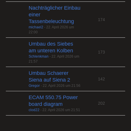
Nachträglicher Einbau
einer
174
Tassenbeleuchtung
michael2
-
22. April 2026 um
22:00
Umbau des Siebes
am unteren Kolben
173
Schlenkman
-
22. April 2026 um
21:57
Umbau Schaerer
142
Siena auf Siena 2
Gregor
-
22. April 2026 um 21:56
ECAM 550.75 Power
202
board diagram
clod22
-
22. April 2026 um 21:51