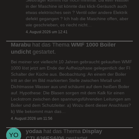
in der Maschine ist könnte das klick-Geräusch auch
etwas elektrisches sein ? Ventil oder andere Elektrik
defekt gegangen ? Ich hab die Maschine offen, aber
wie geschrieben, es riecht nicht…
4. August 2026 um 12:41
Marabu
hat das Thema
WMF 1000 Boiler
undicht
gestartet.
Bei meiner vor vielleicht 10 Jahren gebraucht gekauften WMF
1000 löst jetzt am Ende der Aufheizphase gelegentlich der FI
Schalter der Küche aus. Beobachtung: An einem der Boiler
tritt an der im Bild markierten Stelle zwischen Metall und
Dichtmasse Wasser aus und schäumt auf dem heißen Boiler
auf. Hypothese: Die Blasen sorgen mit dem Kalk für einen
Leckstrom zwischen den spannungsführenden Leitungen am
Boiler und dem Schutzleiter. a) Wozu dient dieser Anschluss?
b) Wie bekommt man das…
4. August 2026 um 11:56
yodaa
hat das Thema
Display
CTL636ES6/06
gestartet.