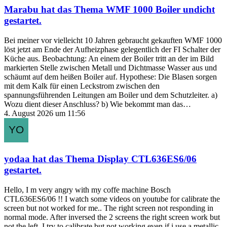
Marabu
hat das Thema
WMF 1000 Boiler undicht
gestartet.
Bei meiner vor vielleicht 10 Jahren gebraucht gekauften WMF 1000
löst jetzt am Ende der Aufheizphase gelegentlich der FI Schalter der
Küche aus. Beobachtung: An einem der Boiler tritt an der im Bild
markierten Stelle zwischen Metall und Dichtmasse Wasser aus und
schäumt auf dem heißen Boiler auf. Hypothese: Die Blasen sorgen
mit dem Kalk für einen Leckstrom zwischen den
spannungsführenden Leitungen am Boiler und dem Schutzleiter. a)
Wozu dient dieser Anschluss? b) Wie bekommt man das…
4. August 2026 um 11:56
yodaa
hat das Thema
Display CTL636ES6/06
gestartet.
Hello, I m very angry with my coffe machine Bosch
CTL636ES6/06 !! I watch some videos on youtube for calibrate the
screen but not worked for me.. The right screen not responding in
normal mode. After inversed the 2 screens the right screen work but
not the left. I try to calibrate but not working even if i use a metallic