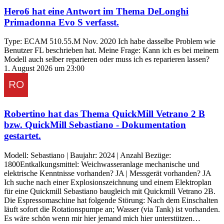
Hero6
hat eine Antwort im Thema
DeLonghi
Primadonna Evo S
verfasst.
Type: ECAM 510.55.M Nov. 2020 Ich habe dasselbe Problem wie
Benutzer FL beschrieben hat. Meine Frage: Kann ich es bei meinem
Modell auch selber reparieren oder muss ich es reparieren lassen?
1. August 2026 um 23:00
Robertino
hat das Thema
QuickMill Vetrano 2 B
bzw. QuickMill Sebastiano - Dokumentation
gestartet.
Modell: Sebastiano | Baujahr: 2024 | Anzahl Bezüge:
1800Entkalkungsmittel: Weichwasseranlage mechanische und
elektrische Kenntnisse vorhanden? JA | Messgerät vorhanden? JA
Ich suche nach einer Explosionszeichnung und einem Elektroplan
für eine Quickmill Sebastiano baugleich mit Quickmill Vetrano 2B.
Die Espressomaschine hat folgende Störung: Nach dem Einschalten
läuft sofort die Rotationspumpe an; Wasser (via Tank) ist vorhanden.
Es wäre schön wenn mir hier jemand mich hier unterstützen…