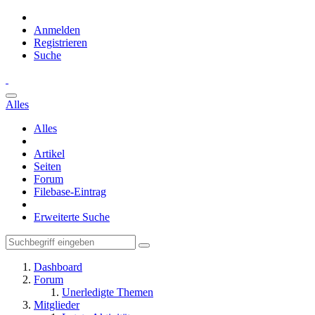
Anmelden
Registrieren
Suche
Alles
Alles
Artikel
Seiten
Forum
Filebase-Eintrag
Erweiterte Suche
Dashboard
Forum
Unerledigte Themen
Mitglieder