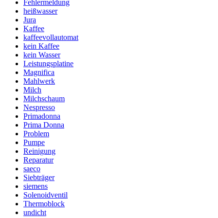
Fehlermeldung
heißwasser
Jura
Kaffee
kaffeevollautomat
kein Kaffee
kein Wasser
Leistungsplatine
Magnifica
Mahlwerk
Milch
Milchschaum
Nespresso
Primadonna
Prima Donna
Problem
Pumpe
Reinigung
Reparatur
saeco
Siebträger
siemens
Solenoidventil
Thermoblock
undicht