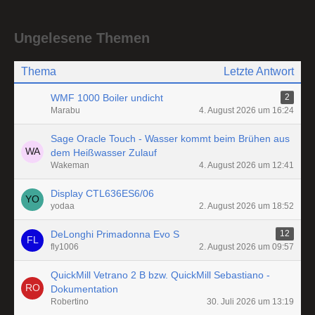
Ungelesene Themen
Thema
Letzte Antwort
WMF 1000 Boiler undicht
2
Marabu
4. August 2026 um 16:24
Sage Oracle Touch - Wasser kommt beim Brühen aus
dem Heißwasser Zulauf
Wakeman
4. August 2026 um 12:41
Display CTL636ES6/06
yodaa
2. August 2026 um 18:52
DeLonghi Primadonna Evo S
12
fly1006
2. August 2026 um 09:57
QuickMill Vetrano 2 B bzw. QuickMill Sebastiano -
Dokumentation
Robertino
30. Juli 2026 um 13:19