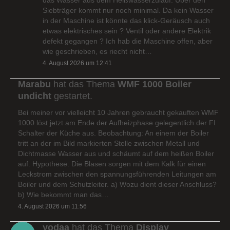
Siebträger kommt nur noch minimal. Da kein Wasser
in der Maschine ist könnte das klick-Geräusch auch
etwas elektrisches sein ? Ventil oder andere Elektrik
defekt gegangen ? Ich hab die Maschine offen, aber
wie geschrieben, es riecht nicht…
4. August 2026 um 12:41
Marabu
hat das Thema
WMF 1000 Boiler
undicht
gestartet.
Bei meiner vor vielleicht 10 Jahren gebraucht gekauften WMF
1000 löst jetzt am Ende der Aufheizphase gelegentlich der FI
Schalter der Küche aus. Beobachtung: An einem der Boiler
tritt an der im Bild markierten Stelle zwischen Metall und
Dichtmasse Wasser aus und schäumt auf dem heißen Boiler
auf. Hypothese: Die Blasen sorgen mit dem Kalk für einen
Leckstrom zwischen den spannungsführenden Leitungen am
Boiler und dem Schutzleiter. a) Wozu dient dieser Anschluss?
b) Wie bekommt man das…
4. August 2026 um 11:56
yodaa
hat das Thema
Display