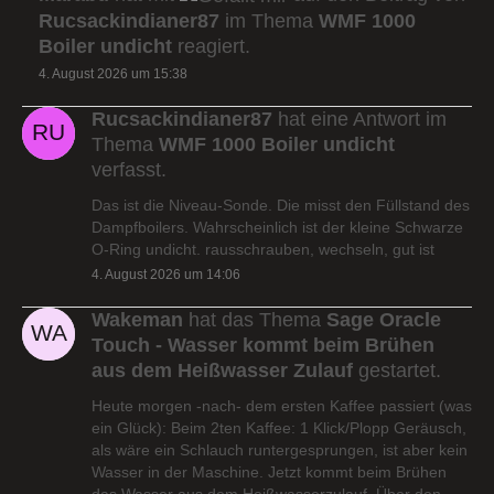
Rucsackindianer87
im Thema
WMF 1000
Boiler undicht
reagiert.
4. August 2026 um 15:38
Rucsackindianer87
hat eine Antwort im
Thema
WMF 1000 Boiler undicht
verfasst.
Das ist die Niveau-Sonde. Die misst den Füllstand des
Dampfboilers. Wahrscheinlich ist der kleine Schwarze
O-Ring undicht. rausschrauben, wechseln, gut ist
4. August 2026 um 14:06
Wakeman
hat das Thema
Sage Oracle
Touch - Wasser kommt beim Brühen
aus dem Heißwasser Zulauf
gestartet.
Heute morgen -nach- dem ersten Kaffee passiert (was
ein Glück): Beim 2ten Kaffee: 1 Klick/Plopp Geräusch,
als wäre ein Schlauch runtergesprungen, ist aber kein
Wasser in der Maschine. Jetzt kommt beim Brühen
das Wasser aus dem Heißwasserzulauf. Über den