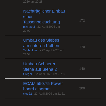
2026 um 20:28
Nachträglicher Einbau
einer
173
Tassenbeleuchtung
michael2
-
22. April 2026 um
22:00
Umbau des Siebes
am unteren Kolben
170
Schlenkman
-
22. April 2026 um
21:57
Umbau Schaerer
140
Siena auf Siena 2
Gregor
-
22. April 2026 um 21:56
ECAM 550.75 Power
200
board diagram
clod22
-
22. April 2026 um 21:51