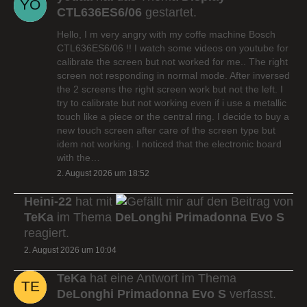
CTL636ES6/06
gestartet.
Hello, I m very angry with my coffe machine Bosch
CTL636ES6/06 !! I watch some videos on youtube for
calibrate the screen but not worked for me.. The right
screen not responding in normal mode. After inversed
the 2 screens the right screen work but not the left. I
try to calibrate but not working even if i use a metallic
touch like a piece or the central ring. I decide to buy a
new touch screen after care of the screen type but
idem not working. I noticed that the electronic board
with the…
2. August 2026 um 18:52
Heini-22
hat mit
auf den Beitrag von
TeKa
im Thema
DeLonghi Primadonna Evo S
reagiert.
2. August 2026 um 10:04
TeKa
hat eine Antwort im Thema
DeLonghi Primadonna Evo S
verfasst.