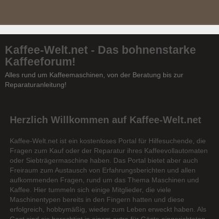
Kaffee-Welt.net - Das bohnenstarke
Kaffeeforum!
Alles rund um Kaffeemaschinen, von der Beratung bis zur
Reparaturanleitung!
Herzlich Willkommen auf Kaffee-Welt.net
Kaffee-Welt.net ist ein kostenloses Portal für Hilfesuchende, die
Fragen zum Kauf oder der Reparatur ihres Kaffeevollautomaten
oder Siebträgermaschine haben. Das Portal bietet aber auch
Freiraum zum Austausch von Erfahrungsberichten und allen
aufkommenden Fragen, rund um das Thema Maschinen und
Kaffee. Hier tummeln sich einige Mitglieder, die viele
Maschinentypen bereits in den Fingern hatten und diese
erfolgreich, hobbymäßig, wieder zum Leben erweckt haben. Als