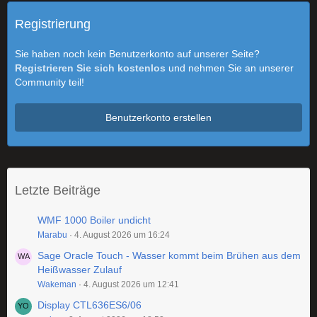
Registrierung
Sie haben noch kein Benutzerkonto auf unserer Seite?
Registrieren Sie sich kostenlos
und nehmen Sie an unserer
Community teil!
Benutzerkonto erstellen
Letzte Beiträge
WMF 1000 Boiler undicht
Marabu
4. August 2026 um 16:24
Sage Oracle Touch - Wasser kommt beim Brühen aus dem
Heißwasser Zulauf
Wakeman
4. August 2026 um 12:41
Display CTL636ES6/06