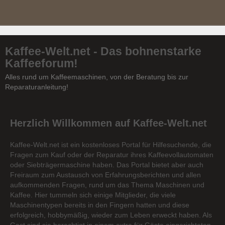
Kaffee-Welt.net - Das bohnenstarke
Kaffeeforum!
Alles rund um Kaffeemaschinen, von der Beratung bis zur
Reparaturanleitung!
Herzlich Willkommen auf Kaffee-Welt.net
Kaffee-Welt.net ist ein kostenloses Portal für Hilfesuchende, die
Fragen zum Kauf oder der Reparatur ihres Kaffeevollautomaten
oder Siebträgermaschine haben. Das Portal bietet aber auch
Freiraum zum Austausch von Erfahrungsberichten und allen
aufkommenden Fragen, rund um das Thema Maschinen und
Kaffee. Hier tummeln sich einige Mitglieder, die viele
Maschinentypen bereits in den Fingern hatten und diese
erfolgreich, hobbymäßig, wieder zum Leben erweckt haben. Als