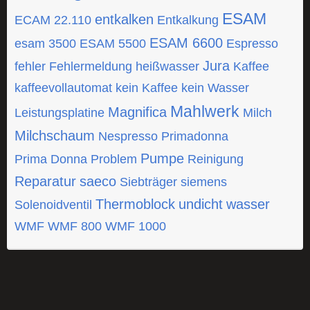
ESAM
entkalken
ECAM 22.110
Entkalkung
ESAM 6600
esam 3500
ESAM 5500
Espresso
Jura
fehler
Fehlermeldung
heißwasser
Kaffee
kaffeevollautomat
kein Kaffee
kein Wasser
Mahlwerk
Magnifica
Leistungsplatine
Milch
Milchschaum
Nespresso
Primadonna
Pumpe
Prima Donna
Problem
Reinigung
Reparatur
saeco
Siebträger
siemens
Thermoblock
undicht
wasser
Solenoidventil
WMF
WMF 800
WMF 1000