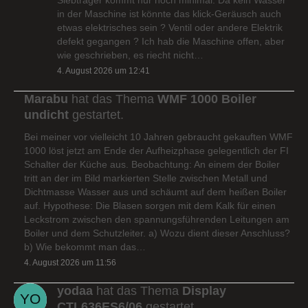
in der Maschine ist könnte das klick-Geräusch auch
etwas elektrisches sein ? Ventil oder andere Elektrik
defekt gegangen ? Ich hab die Maschine offen, aber
wie geschrieben, es riecht nicht…
4. August 2026 um 12:41
Marabu
hat das Thema
WMF 1000 Boiler
undicht
gestartet.
Bei meiner vor vielleicht 10 Jahren gebraucht gekauften WMF
1000 löst jetzt am Ende der Aufheizphase gelegentlich der FI
Schalter der Küche aus. Beobachtung: An einem der Boiler
tritt an der im Bild markierten Stelle zwischen Metall und
Dichtmasse Wasser aus und schäumt auf dem heißen Boiler
auf. Hypothese: Die Blasen sorgen mit dem Kalk für einen
Leckstrom zwischen den spannungsführenden Leitungen am
Boiler und dem Schutzleiter. a) Wozu dient dieser Anschluss?
b) Wie bekommt man das…
4. August 2026 um 11:56
yodaa
hat das Thema
Display
CTL636ES6/06
gestartet.