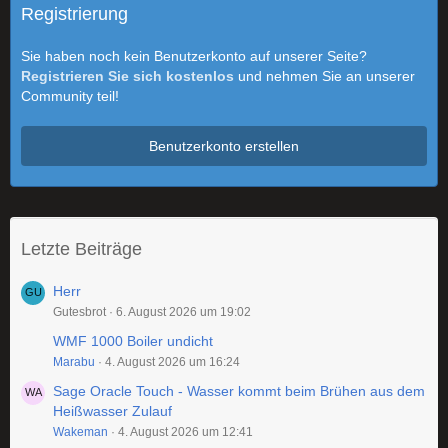
Registrierung
Sie haben noch kein Benutzerkonto auf unserer Seite?
Registrieren Sie sich kostenlos
und nehmen Sie an unserer
Community teil!
Benutzerkonto erstellen
Letzte Beiträge
Herr
Gutesbrot
6. August 2026 um 19:02
WMF 1000 Boiler undicht
Marabu
4. August 2026 um 16:24
Sage Oracle Touch - Wasser kommt beim Brühen aus dem
Heißwasser Zulauf
Wakeman
4. August 2026 um 12:41