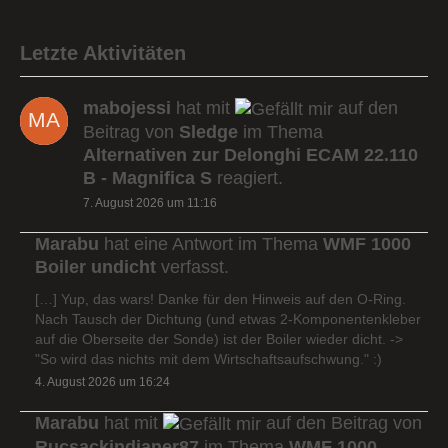
Letzte Aktivitäten
mabojessi
hat mit
auf den
Beitrag von
Sledge
im Thema
Alternativen zur Delonghi ECAM 22.110
B - Magnifica S
reagiert.
7. August 2026 um 11:16
Marabu
hat eine Antwort im Thema
WMF 1000
Boiler undicht
verfasst.
[…] Yup, das wars! Danke für den Hinweis auf den O-Ring.
Nach Tausch der Dichtung (und etwas 2-Komponentenkleber
auf die Oberseite der Sonde) ist der Boiler wieder dicht. ->
"So wird das nichts mit dem Wirtschaftsaufschwung." :)
4. August 2026 um 16:24
Marabu
hat mit
auf den Beitrag von
Rucsackindianer87
im Thema
WMF 1000