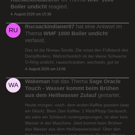
Boiler undicht
reagiert.
4. August 2026 um 15:38
Rucsackindianer87
hat eine Antwort im
Thema
WMF 1000 Boiler undicht
verfasst.
Das ist die Niveau-Sonde. Die misst den Füllstand des
Dampfboilers. Wahrscheinlich ist der kleine Schwarze
O-Ring undicht. rausschrauben, wechseln, gut ist
4. August 2026 um 14:06
Wakeman
hat das Thema
Sage Oracle
Touch - Wasser kommt beim Brühen
aus dem Heißwasser Zulauf
gestartet.
Heute morgen -nach- dem ersten Kaffee passiert (was
ein Glück): Beim 2ten Kaffee: 1 Klick/Plopp Geräusch,
als wäre ein Schlauch runtergesprungen, ist aber kein
Wasser in der Maschine. Jetzt kommt beim Brühen
das Wasser aus dem Heißwasserzulauf. Über den
Siebträger kommt nur noch minimal. Da kein Wasser