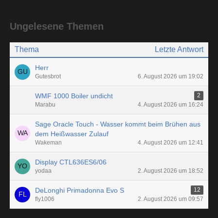
Ungelesene Themen
Thema
Letzte Antwort
Herr
Gutesbrot
6. August 2026 um 19:02
WMF 1000 Boiler undicht
2
Marabu
4. August 2026 um 16:24
Sage Oracle Touch - Wasser kommt beim Brühen aus
dem Heißwasser Zulauf
Wakeman
4. August 2026 um 12:41
Display CTL636ES6/06
yodaa
2. August 2026 um 18:52
DeLonghi Primadonna Evo S
12
fly1006
2. August 2026 um 09:57