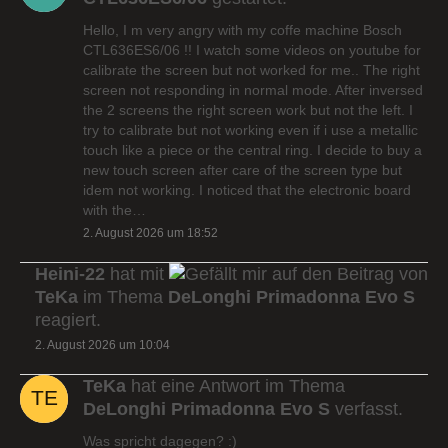
Hello, I m very angry with my coffe machine Bosch
CTL636ES6/06 !! I watch some videos on youtube for
calibrate the screen but not worked for me.. The right
screen not responding in normal mode. After inversed
the 2 screens the right screen work but not the left. I
try to calibrate but not working even if i use a metallic
touch like a piece or the central ring. I decide to buy a
new touch screen after care of the screen type but
idem not working. I noticed that the electronic board
with the…
2. August 2026 um 18:52
Heini-22
hat mit
auf den Beitrag von
TeKa
im Thema
DeLonghi Primadonna Evo S
reagiert.
2. August 2026 um 10:04
TeKa
hat eine Antwort im Thema
DeLonghi Primadonna Evo S
verfasst.
Was spricht dagegen? :)