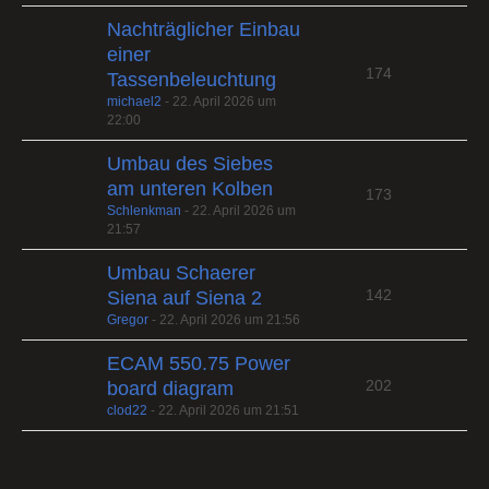
Nachträglicher Einbau
einer
174
Tassenbeleuchtung
michael2
-
22. April 2026 um
22:00
Umbau des Siebes
am unteren Kolben
173
Schlenkman
-
22. April 2026 um
21:57
Umbau Schaerer
142
Siena auf Siena 2
Gregor
-
22. April 2026 um 21:56
ECAM 550.75 Power
202
board diagram
clod22
-
22. April 2026 um 21:51