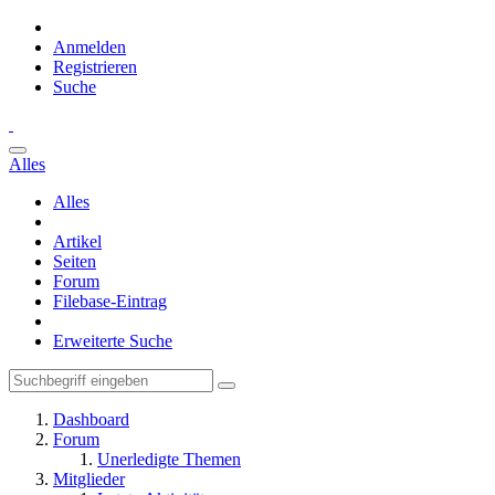
Anmelden
Registrieren
Suche
Alles
Alles
Artikel
Seiten
Forum
Filebase-Eintrag
Erweiterte Suche
Dashboard
Forum
Unerledigte Themen
Mitglieder