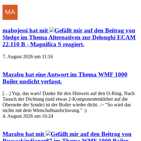
mabojessi
hat mit
auf den Beitrag von
Sledge
im Thema
Alternativen zur Delonghi ECAM
22.110 B - Magnifica S
reagiert.
7. August 2026 um 11:16
Marabu
hat eine Antwort im Thema
WMF 1000
Boiler undicht
verfasst.
[…] Yup, das wars! Danke für den Hinweis auf den O-Ring. Nach
Tausch der Dichtung (und etwas 2-Komponentenkleber auf die
Oberseite der Sonde) ist der Boiler wieder dicht. -> "So wird das
nichts mit dem Wirtschaftsaufschwung." :)
4. August 2026 um 16:24
Marabu
hat mit
auf den Beitrag von
Rucsackindianer87
im Thema
WMF 1000 Boiler