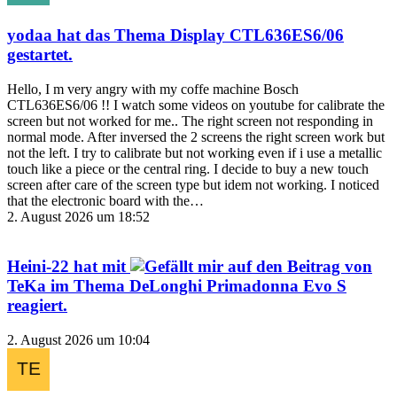
yodaa
hat das Thema
Display CTL636ES6/06
gestartet.
Hello, I m very angry with my coffe machine Bosch
CTL636ES6/06 !! I watch some videos on youtube for calibrate the
screen but not worked for me.. The right screen not responding in
normal mode. After inversed the 2 screens the right screen work but
not the left. I try to calibrate but not working even if i use a metallic
touch like a piece or the central ring. I decide to buy a new touch
screen after care of the screen type but idem not working. I noticed
that the electronic board with the…
2. August 2026 um 18:52
Heini-22
hat mit
auf den Beitrag von
TeKa
im Thema
DeLonghi Primadonna Evo S
reagiert.
2. August 2026 um 10:04