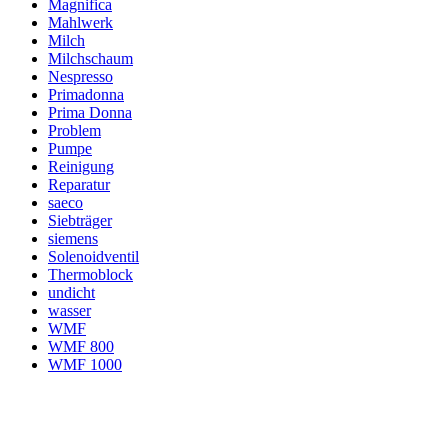
Magnifica
Mahlwerk
Milch
Milchschaum
Nespresso
Primadonna
Prima Donna
Problem
Pumpe
Reinigung
Reparatur
saeco
Siebträger
siemens
Solenoidventil
Thermoblock
undicht
wasser
WMF
WMF 800
WMF 1000