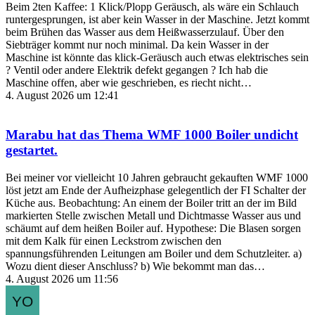
Beim 2ten Kaffee: 1 Klick/Plopp Geräusch, als wäre ein Schlauch
runtergesprungen, ist aber kein Wasser in der Maschine. Jetzt kommt
beim Brühen das Wasser aus dem Heißwasserzulauf. Über den
Siebträger kommt nur noch minimal. Da kein Wasser in der
Maschine ist könnte das klick-Geräusch auch etwas elektrisches sein
? Ventil oder andere Elektrik defekt gegangen ? Ich hab die
Maschine offen, aber wie geschrieben, es riecht nicht…
4. August 2026 um 12:41
Marabu
hat das Thema
WMF 1000 Boiler undicht
gestartet.
Bei meiner vor vielleicht 10 Jahren gebraucht gekauften WMF 1000
löst jetzt am Ende der Aufheizphase gelegentlich der FI Schalter der
Küche aus. Beobachtung: An einem der Boiler tritt an der im Bild
markierten Stelle zwischen Metall und Dichtmasse Wasser aus und
schäumt auf dem heißen Boiler auf. Hypothese: Die Blasen sorgen
mit dem Kalk für einen Leckstrom zwischen den
spannungsführenden Leitungen am Boiler und dem Schutzleiter. a)
Wozu dient dieser Anschluss? b) Wie bekommt man das…
4. August 2026 um 11:56