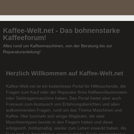
Kaffee-Welt.net - Das bohnenstarke
Kaffeeforum!
Alles rund um Kaffeemaschinen, von der Beratung bis zur
Reparaturanleitung!
Herzlich Willkommen auf Kaffee-Welt.net
Kaffee-Welt.net ist ein kostenloses Portal für Hilfesuchende, die
Fragen zum Kauf oder der Reparatur ihres Kaffeevollautomaten
oder Siebträgermaschine haben. Das Portal bietet aber auch
Freiraum zum Austausch von Erfahrungsberichten und allen
aufkommenden Fragen, rund um das Thema Maschinen und
Kaffee. Hier tummeln sich einige Mitglieder, die viele
Maschinentypen bereits in den Fingern hatten und diese
erfolgreich, hobbymäßig, wieder zum Leben erweckt haben. Als