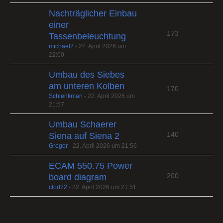
Nachträglicher Einbau
einer
173
Tassenbeleuchtung
michael2
-
22. April 2026 um
22:00
Umbau des Siebes
am unteren Kolben
170
Schlenkman
-
22. April 2026 um
21:57
Umbau Schaerer
140
Siena auf Siena 2
Gregor
-
22. April 2026 um 21:56
ECAM 550.75 Power
200
board diagram
clod22
-
22. April 2026 um 21:51