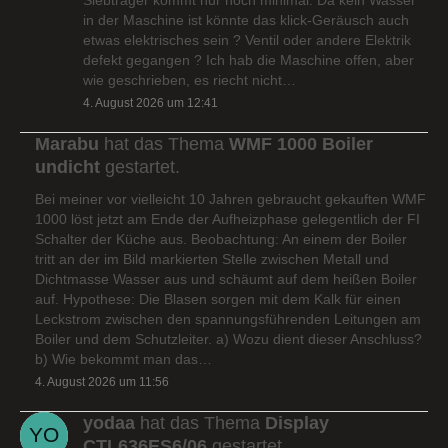
in der Maschine ist könnte das klick-Geräusch auch
etwas elektrisches sein ? Ventil oder andere Elektrik
defekt gegangen ? Ich hab die Maschine offen, aber
wie geschrieben, es riecht nicht…
4. August 2026 um 12:41
Marabu
hat das Thema
WMF 1000 Boiler
undicht
gestartet.
Bei meiner vor vielleicht 10 Jahren gebraucht gekauften WMF
1000 löst jetzt am Ende der Aufheizphase gelegentlich der FI
Schalter der Küche aus. Beobachtung: An einem der Boiler
tritt an der im Bild markierten Stelle zwischen Metall und
Dichtmasse Wasser aus und schäumt auf dem heißen Boiler
auf. Hypothese: Die Blasen sorgen mit dem Kalk für einen
Leckstrom zwischen den spannungsführenden Leitungen am
Boiler und dem Schutzleiter. a) Wozu dient dieser Anschluss?
b) Wie bekommt man das…
4. August 2026 um 11:56
yodaa
hat das Thema
Display
CTL636ES6/06
gestartet.