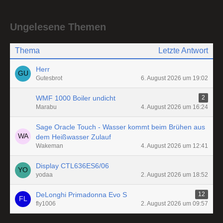
Ungelesene Themen
Thema
Letzte Antwort
Herr
Gutesbrot
6. August 2026 um 19:02
WMF 1000 Boiler undicht
2
Marabu
4. August 2026 um 16:24
Sage Oracle Touch - Wasser kommt beim Brühen aus
dem Heißwasser Zulauf
Wakeman
4. August 2026 um 12:41
Display CTL636ES6/06
yodaa
2. August 2026 um 18:52
DeLonghi Primadonna Evo S
12
fly1006
2. August 2026 um 09:57