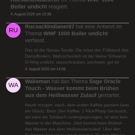
Boiler undicht
reagiert.
4. August 2026 um 15:38
Rucsackindianer87
hat eine Antwort im
Thema
WMF 1000 Boiler undicht
verfasst.
Das ist die Niveau-Sonde. Die misst den Füllstand des
Dampfboilers. Wahrscheinlich ist der kleine Schwarze
O-Ring undicht. rausschrauben, wechseln, gut ist
4. August 2026 um 14:06
Wakeman
hat das Thema
Sage Oracle
Touch - Wasser kommt beim Brühen
aus dem Heißwasser Zulauf
gestartet.
Heute morgen -nach- dem ersten Kaffee passiert (was
ein Glück): Beim 2ten Kaffee: 1 Klick/Plopp Geräusch,
als wäre ein Schlauch runtergesprungen, ist aber kein
Wasser in der Maschine. Jetzt kommt beim Brühen
das Wasser aus dem Heißwasserzulauf. Über den
Siebträger kommt nur noch minimal. Da kein Wasser