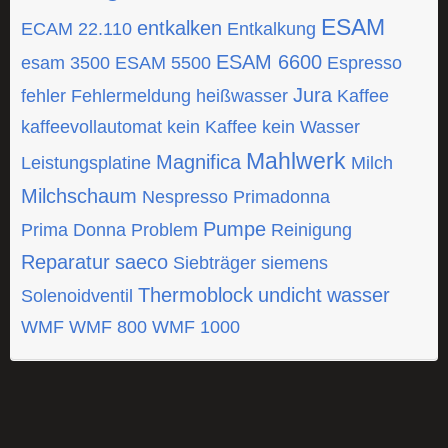
ESAM
entkalken
ECAM 22.110
Entkalkung
ESAM 6600
esam 3500
ESAM 5500
Espresso
Jura
fehler
Fehlermeldung
heißwasser
Kaffee
kaffeevollautomat
kein Kaffee
kein Wasser
Mahlwerk
Magnifica
Leistungsplatine
Milch
Milchschaum
Nespresso
Primadonna
Pumpe
Prima Donna
Problem
Reinigung
Reparatur
saeco
Siebträger
siemens
Thermoblock
undicht
wasser
Solenoidventil
WMF
WMF 800
WMF 1000