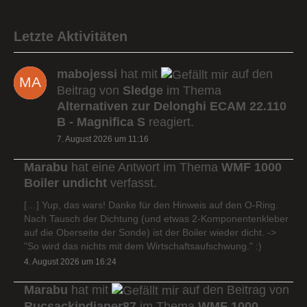
Letzte Aktivitäten
mabojessi
hat mit
auf den
Beitrag von
Sledge
im Thema
Alternativen zur Delonghi ECAM 22.110
B - Magnifica S
reagiert.
7. August 2026 um 11:16
Marabu
hat eine Antwort im Thema
WMF 1000
Boiler undicht
verfasst.
[…] Yup, das wars! Danke für den Hinweis auf den O-Ring.
Nach Tausch der Dichtung (und etwas 2-Komponentenkleber
auf die Oberseite der Sonde) ist der Boiler wieder dicht. ->
"So wird das nichts mit dem Wirtschaftsaufschwung." :)
4. August 2026 um 16:24
Marabu
hat mit
auf den Beitrag von
Rucsackindianer87
im Thema
WMF 1000