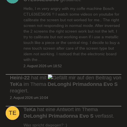
Hello, I m very angry with my coffe machine Bosch
CTL636ES6/06 !! I watch some videos on youtube for
calibrate the screen but not worked for me.. The right
screen not responding in normal mode. After inversed
the 2 screens the right screen work but not the left. I
try to calibrate but not working even if i use a metallic
touch like a piece or the central ring. I decide to buy a
new touch screen after care of the screen type but
idem not working. I noticed that the electronic board
with the…
2. August 2026 um 18:52
Heini-22
hat mit
auf den Beitrag von
TeKa
im Thema
DeLonghi Primadonna Evo S
reagiert.
2. August 2026 um 10:04
TeKa
hat eine Antwort im Thema
DeLonghi Primadonna Evo S
verfasst.
Was spricht dagegen? :)