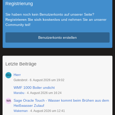
Registrierung
Sie haben noch kein Benutzerkonto auf unserer Seite?
Registrieren Sie sich kostenlos
und nehmen Sie an unserer
Community teil!
Benutzerkonto erstellen
Letzte Beiträge
Herr
Gutesbrot
6. August 2026 um 19:02
WMF 1000 Boiler undicht
Marabu
4. August 2026 um 16:24
Sage Oracle Touch - Wasser kommt beim Brühen aus dem
Heißwasser Zulauf
Wakeman
4. August 2026 um 12:41