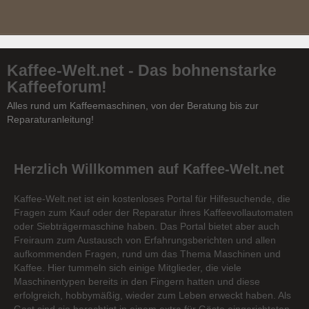
Kaffee-Welt.net - Das bohnenstarke
Kaffeeforum!
Alles rund um Kaffeemaschinen, von der Beratung bis zur
Reparaturanleitung!
Herzlich Willkommen auf Kaffee-Welt.net
Kaffee-Welt.net ist ein kostenloses Portal für Hilfesuchende, die
Fragen zum Kauf oder der Reparatur ihres Kaffeevollautomaten
oder Siebträgermaschine haben. Das Portal bietet aber auch
Freiraum zum Austausch von Erfahrungsberichten und allen
aufkommenden Fragen, rund um das Thema Maschinen und
Kaffee. Hier tummeln sich einige Mitglieder, die viele
Maschinentypen bereits in den Fingern hatten und diese
erfolgreich, hobbymäßig, wieder zum Leben erweckt haben. Als