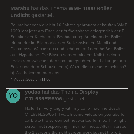
Marabu
hat das Thema
WMF 1000 Boiler
undicht
gestartet.
Bei meiner vor vielleicht 10 Jahren gebraucht gekauften WMF
1000 löst jetzt am Ende der Aufheizphase gelegentlich der FI
Schalter der Küche aus. Beobachtung: An einem der Boiler
tritt an der im Bild markierten Stelle zwischen Metall und
Dichtmasse Wasser aus und schäumt auf dem heißen Boiler
auf. Hypothese: Die Blasen sorgen mit dem Kalk für einen
Leckstrom zwischen den spannungsführenden Leitungen am
Boiler und dem Schutzleiter. a) Wozu dient dieser Anschluss?
b) Wie bekommt man das…
4. August 2026 um 11:56
yodaa
hat das Thema
Display
CTL636ES6/06
gestartet.
Hello, I m very angry with my coffe machine Bosch
CTL636ES6/06 !! I watch some videos on youtube for
calibrate the screen but not worked for me.. The right
screen not responding in normal mode. After inversed
the 2 screens the right screen work but not the left. I