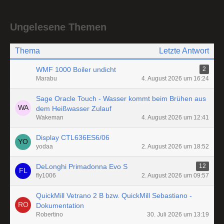
Ungelesene Themen
Thema
Letzte Antwort
WMF 1000 Boiler undicht
2
Marabu
4. August 2026 um 16:24
Sage Oracle Touch - Wasser kommt beim Brühen aus
dem Heißwasser Zulauf
Wakeman
4. August 2026 um 12:41
Display CTL636ES6/06
yodaa
2. August 2026 um 18:52
DeLonghi Primadonna Evo S
12
fly1006
2. August 2026 um 09:57
QuickMill Vetrano 2 B bzw. QuickMill Sebastiano -
Dokumentation
Robertino
30. Juli 2026 um 13:19