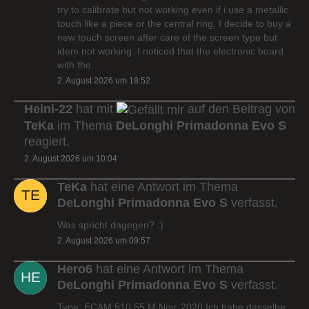
try to calibrate but not working even if i use a metallic
touch like a piece or the central ring. I decide to buy a
new touch screen after care of the screen type but
idem not working. I noticed that the electronic board
with the…
2. August 2026 um 18:52
Heini-22
hat mit
auf den Beitrag von
TeKa
im Thema
DeLonghi Primadonna Evo S
reagiert.
2. August 2026 um 10:04
TeKa
hat eine Antwort im Thema
DeLonghi Primadonna Evo S
verfasst.
Was spricht dagegen? :)
2. August 2026 um 09:57
Hero6
hat eine Antwort im Thema
DeLonghi Primadonna Evo S
verfasst.
Type: ECAM 510.55.M Nov. 2020 Ich habe dasselbe