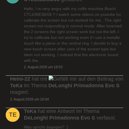
Hello, I m very angry with my coffe machine Bosch
CTL636ES6/06 !! I watch some videos on youtube for
calibrate the screen but not worked for me.. The right
screen not responding in normal mode. After inversed
the 2 screens the right screen work but not the left. I
try to calibrate but not working even if i use a metallic
touch like a piece or the central ring. I decide to buy a
new touch screen after care of the screen type but
idem not working. I noticed that the electronic board
with the…
2. August 2026 um 18:52
Heini-22
hat mit
auf den Beitrag von
TeKa
im Thema
DeLonghi Primadonna Evo S
reagiert.
2. August 2026 um 10:04
TeKa
hat eine Antwort im Thema
DeLonghi Primadonna Evo S
verfasst.
Was spricht dagegen? :)