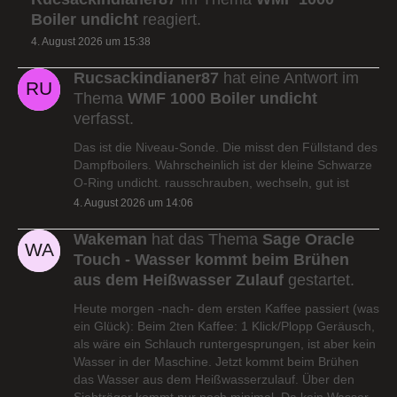
Boiler undicht
reagiert.
4. August 2026 um 15:38
Rucsackindianer87
hat eine Antwort im
Thema
WMF 1000 Boiler undicht
verfasst.
Das ist die Niveau-Sonde. Die misst den Füllstand des
Dampfboilers. Wahrscheinlich ist der kleine Schwarze
O-Ring undicht. rausschrauben, wechseln, gut ist
4. August 2026 um 14:06
Wakeman
hat das Thema
Sage Oracle
Touch - Wasser kommt beim Brühen
aus dem Heißwasser Zulauf
gestartet.
Heute morgen -nach- dem ersten Kaffee passiert (was
ein Glück): Beim 2ten Kaffee: 1 Klick/Plopp Geräusch,
als wäre ein Schlauch runtergesprungen, ist aber kein
Wasser in der Maschine. Jetzt kommt beim Brühen
das Wasser aus dem Heißwasserzulauf. Über den
Siebträger kommt nur noch minimal. Da kein Wasser