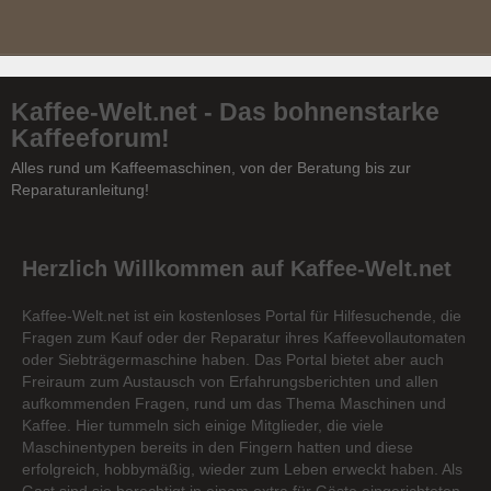
Kaffee-Welt.net - Das bohnenstarke
Kaffeeforum!
Alles rund um Kaffeemaschinen, von der Beratung bis zur
Reparaturanleitung!
Herzlich Willkommen auf Kaffee-Welt.net
Kaffee-Welt.net ist ein kostenloses Portal für Hilfesuchende, die
Fragen zum Kauf oder der Reparatur ihres Kaffeevollautomaten
oder Siebträgermaschine haben. Das Portal bietet aber auch
Freiraum zum Austausch von Erfahrungsberichten und allen
aufkommenden Fragen, rund um das Thema Maschinen und
Kaffee. Hier tummeln sich einige Mitglieder, die viele
Maschinentypen bereits in den Fingern hatten und diese
erfolgreich, hobbymäßig, wieder zum Leben erweckt haben. Als