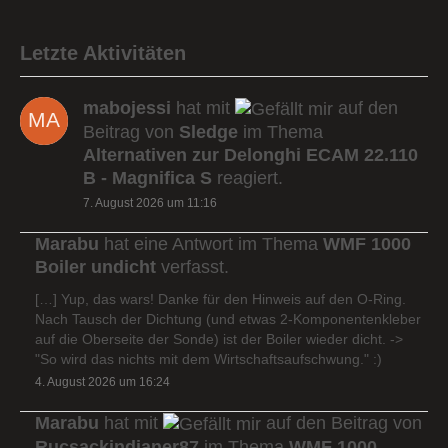
Letzte Aktivitäten
mabojessi
hat mit
auf den
Beitrag von
Sledge
im Thema
Alternativen zur Delonghi ECAM 22.110
B - Magnifica S
reagiert.
7. August 2026 um 11:16
Marabu
hat eine Antwort im Thema
WMF 1000
Boiler undicht
verfasst.
[…] Yup, das wars! Danke für den Hinweis auf den O-Ring.
Nach Tausch der Dichtung (und etwas 2-Komponentenkleber
auf die Oberseite der Sonde) ist der Boiler wieder dicht. ->
"So wird das nichts mit dem Wirtschaftsaufschwung." :)
4. August 2026 um 16:24
Marabu
hat mit
auf den Beitrag von
Rucsackindianer87
im Thema
WMF 1000