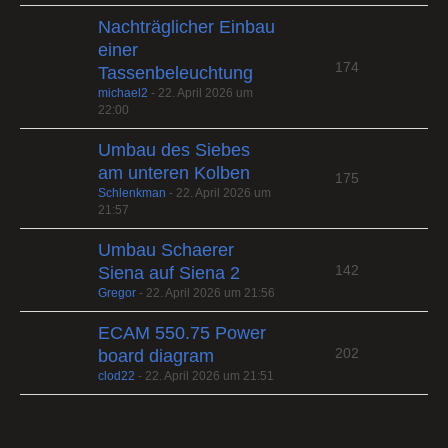
Nachträglicher Einbau
einer
174
Tassenbeleuchtung
michael2
-
22. April 2026 um
22:00
Umbau des Siebes
am unteren Kolben
175
Schlenkman
-
22. April 2026 um
21:57
Umbau Schaerer
142
Siena auf Siena 2
Gregor
-
22. April 2026 um 21:56
ECAM 550.75 Power
202
board diagram
clod22
-
22. April 2026 um 21:51