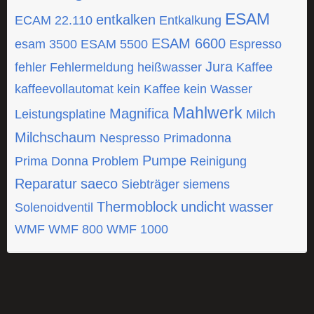
ESAM
entkalken
ECAM 22.110
Entkalkung
ESAM 6600
esam 3500
ESAM 5500
Espresso
Jura
fehler
Fehlermeldung
heißwasser
Kaffee
kaffeevollautomat
kein Kaffee
kein Wasser
Mahlwerk
Magnifica
Leistungsplatine
Milch
Milchschaum
Nespresso
Primadonna
Pumpe
Prima Donna
Problem
Reinigung
Reparatur
saeco
Siebträger
siemens
Thermoblock
undicht
wasser
Solenoidventil
WMF
WMF 800
WMF 1000