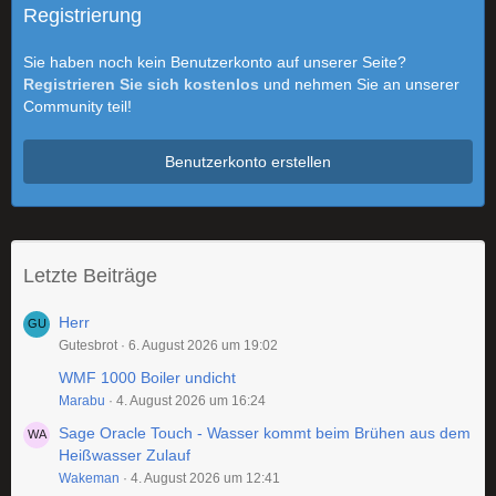
Registrierung
Sie haben noch kein Benutzerkonto auf unserer Seite?
Registrieren Sie sich kostenlos
und nehmen Sie an unserer
Community teil!
Benutzerkonto erstellen
Letzte Beiträge
Herr
Gutesbrot
6. August 2026 um 19:02
WMF 1000 Boiler undicht
Marabu
4. August 2026 um 16:24
Sage Oracle Touch - Wasser kommt beim Brühen aus dem
Heißwasser Zulauf
Wakeman
4. August 2026 um 12:41