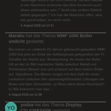
in der Maschine ist könnte das klick-Geräusch auch
etwas elektrisches sein ? Ventil oder andere Elektrik
defekt gegangen ? Ich hab die Maschine offen, aber
wie geschrieben, es riecht nicht…
4. August 2026 um 12:41
Marabu
hat das Thema
WMF 1000 Boiler
undicht
gestartet.
Bei meiner vor vielleicht 10 Jahren gebraucht gekauften WMF
1000 löst jetzt am Ende der Aufheizphase gelegentlich der FI
Schalter der Küche aus. Beobachtung: An einem der Boiler
tritt an der im Bild markierten Stelle zwischen Metall und
Dichtmasse Wasser aus und schäumt auf dem heißen Boiler
auf. Hypothese: Die Blasen sorgen mit dem Kalk für einen
Leckstrom zwischen den spannungsführenden Leitungen am
Boiler und dem Schutzleiter. a) Wozu dient dieser Anschluss?
b) Wie bekommt man das…
4. August 2026 um 11:56
yodaa
hat das Thema
Display
CTL636ES6/06
gestartet.