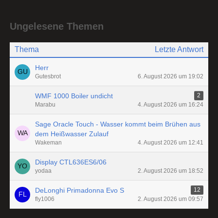
Ungelesene Themen
Thema
Letzte Antwort
Herr
Gutesbrot
6. August 2026 um 19:02
WMF 1000 Boiler undicht
2
Marabu
4. August 2026 um 16:24
Sage Oracle Touch - Wasser kommt beim Brühen aus
dem Heißwasser Zulauf
Wakeman
4. August 2026 um 12:41
Display CTL636ES6/06
yodaa
2. August 2026 um 18:52
DeLonghi Primadonna Evo S
12
fly1006
2. August 2026 um 09:57