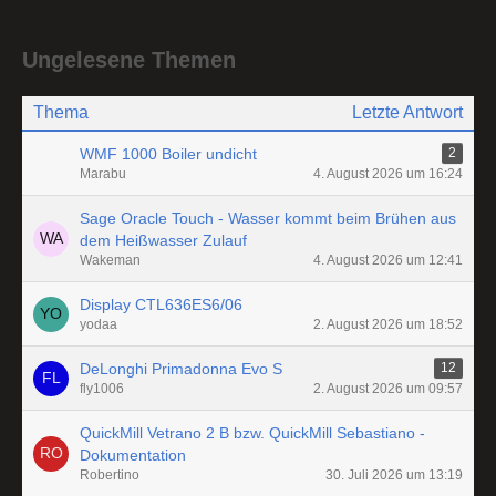
Ungelesene Themen
Thema
Letzte Antwort
WMF 1000 Boiler undicht
2
Marabu
4. August 2026 um 16:24
Sage Oracle Touch - Wasser kommt beim Brühen aus
dem Heißwasser Zulauf
Wakeman
4. August 2026 um 12:41
Display CTL636ES6/06
yodaa
2. August 2026 um 18:52
DeLonghi Primadonna Evo S
12
fly1006
2. August 2026 um 09:57
QuickMill Vetrano 2 B bzw. QuickMill Sebastiano -
Dokumentation
Robertino
30. Juli 2026 um 13:19