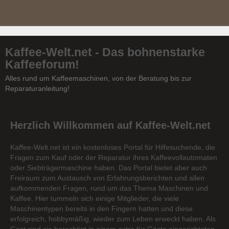
Kaffee-Welt.net - Das bohnenstarke
Kaffeeforum!
Alles rund um Kaffeemaschinen, von der Beratung bis zur
Reparaturanleitung!
Herzlich Willkommen auf Kaffee-Welt.net
Kaffee-Welt.net ist ein kostenloses Portal für Hilfesuchende, die
Fragen zum Kauf oder der Reparatur ihres Kaffeevollautomaten
oder Siebträgermaschine haben. Das Portal bietet aber auch
Freiraum zum Austausch von Erfahrungsberichten und allen
aufkommenden Fragen, rund um das Thema Maschinen und
Kaffee. Hier tummeln sich einige Mitglieder, die viele
Maschinentypen bereits in den Fingern hatten und diese
erfolgreich, hobbymäßig, wieder zum Leben erweckt haben. Als