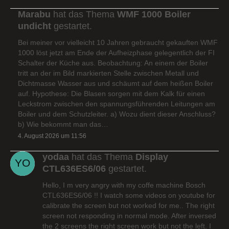
Marabu
hat das Thema
WMF 1000 Boiler
undicht
gestartet.
Bei meiner vor vielleicht 10 Jahren gebraucht gekauften WMF
1000 löst jetzt am Ende der Aufheizphase gelegentlich der FI
Schalter der Küche aus. Beobachtung: An einem der Boiler
tritt an der im Bild markierten Stelle zwischen Metall und
Dichtmasse Wasser aus und schäumt auf dem heißen Boiler
auf. Hypothese: Die Blasen sorgen mit dem Kalk für einen
Leckstrom zwischen den spannungsführenden Leitungen am
Boiler und dem Schutzleiter. a) Wozu dient dieser Anschluss?
b) Wie bekommt man das…
4. August 2026 um 11:56
yodaa
hat das Thema
Display
CTL636ES6/06
gestartet.
Hello, I m very angry with my coffe machine Bosch
CTL636ES6/06 !! I watch some videos on youtube for
calibrate the screen but not worked for me.. The right
screen not responding in normal mode. After inversed
the 2 screens the right screen work but not the left. I