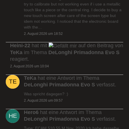
try to calibrate but not working even if i use a metallic
touch like a piece or the central ring. I decide to buy a
new touch screen after care of the screen type but
idem not working. I noticed that the electronic board
with the…
2. August 2026 um 18:52
Heini-22
hat mit
auf den Beitrag von
TeKa
im Thema
DeLonghi Primadonna Evo S
reagiert.
2. August 2026 um 10:04
TeKa
hat eine Antwort im Thema
DeLonghi Primadonna Evo S
verfasst.
Was spricht dagegen? :)
2. August 2026 um 09:57
Hero6
hat eine Antwort im Thema
DeLonghi Primadonna Evo S
verfasst.
Type: ECAM 510.55.M Nov. 2020 Ich habe dasselbe