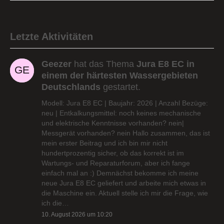
Letzte Aktivitäten
Geezer
hat das Thema
Jura E8 EC in
einem der härtesten Wassergebieten
Deutschlands
gestartet.
Modell: Jura E8 EC | Baujahr: 2026 | Anzahl Bezüge:
neu | Entkalkungsmittel: noch keines mechanische
und elektrische Kenntnisse vorhanden? nein|
Messgerät vorhanden? nein Hallo zusammen, das ist
mein erster Beitrag und ich bin mir nicht
hundertprozentig sicher, ob das korrekt ist im
Wartungs- und Reparaturforum, aber ich fange
einfach mal an :) Demnächst bekomme ich meine
neue Jura E8 EC geliefert und arbeite mich etwas in
die Maschine ein. Aktuell stelle ich mir die Frage, wie
ich die…
10. August 2026 um 10:20