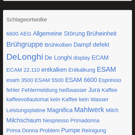
Schlagwortwolke
Allgemeine Störung
Brüheinheit
6600
AEG
Brühgruppe
Dampf
defekt
Brühkolben
DeLonghi
De Longhi
ECAM
display
ESAM
entkalken
ECAM 22.110
Entkalkung
ESAM 6600
esam 3500
ESAM 5500
Espresso
Jura
fehler
Fehlermeldung
heißwasser
Kaffee
kaffeevollautomat
kein Kaffee
kein Wasser
Mahlwerk
Magnifica
Leistungsplatine
Milch
Milchschaum
Nespresso
Primadonna
Pumpe
Prima Donna
Problem
Reinigung