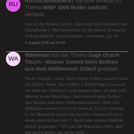
Rucsackindianer87
hat eine Antwort im
Thema
WMF 1000 Boiler undicht
verfasst.
Das ist die Niveau-Sonde. Die misst den Füllstand des
Dampfboilers. Wahrscheinlich ist der kleine Schwarze
O-Ring undicht. rausschrauben, wechseln, gut ist
4. August 2026 um 14:06
Wakeman
hat das Thema
Sage Oracle
Touch - Wasser kommt beim Brühen
aus dem Heißwasser Zulauf
gestartet.
Heute morgen -nach- dem ersten Kaffee passiert (was
ein Glück): Beim 2ten Kaffee: 1 Klick/Plopp Geräusch,
als wäre ein Schlauch runtergesprungen, ist aber kein
Wasser in der Maschine. Jetzt kommt beim Brühen
das Wasser aus dem Heißwasserzulauf. Über den
Siebträger kommt nur noch minimal. Da kein Wasser
in der Maschine ist könnte das klick-Geräusch auch
etwas elektrisches sein ? Ventil oder andere Elektrik
defekt gegangen ? Ich hab die Maschine offen, aber
wie geschrieben, es riecht nicht…