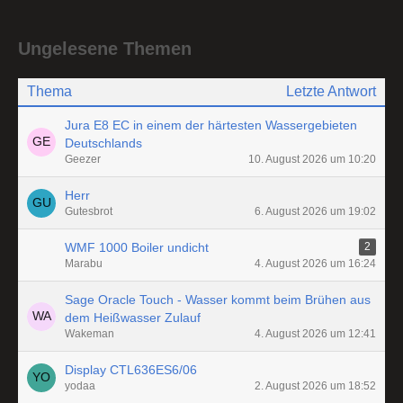
Ungelesene Themen
Thema
Letzte Antwort
Jura E8 EC in einem der härtesten Wassergebieten
Deutschlands
Geezer
10. August 2026 um 10:20
Herr
Gutesbrot
6. August 2026 um 19:02
WMF 1000 Boiler undicht
2
Marabu
4. August 2026 um 16:24
Sage Oracle Touch - Wasser kommt beim Brühen aus
dem Heißwasser Zulauf
Wakeman
4. August 2026 um 12:41
Display CTL636ES6/06
yodaa
2. August 2026 um 18:52