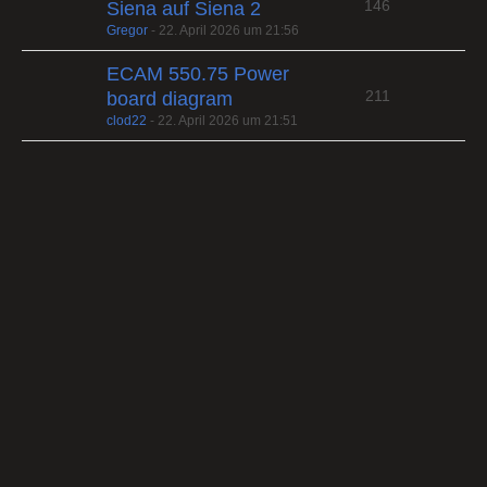
146
Siena auf Siena 2
Gregor
-
22. April 2026 um 21:56
ECAM 550.75 Power
211
board diagram
clod22
-
22. April 2026 um 21:51