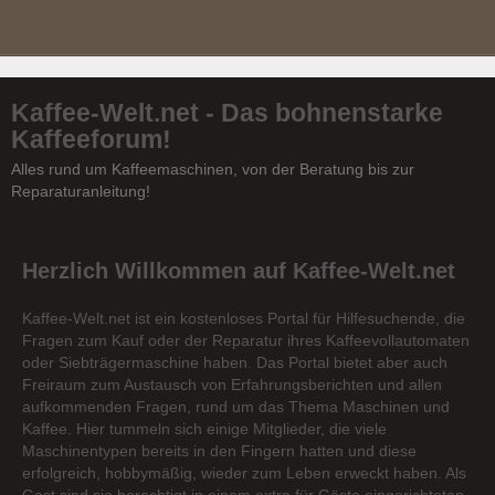
Kaffee-Welt.net - Das bohnenstarke
Kaffeeforum!
Alles rund um Kaffeemaschinen, von der Beratung bis zur
Reparaturanleitung!
Herzlich Willkommen auf Kaffee-Welt.net
Kaffee-Welt.net ist ein kostenloses Portal für Hilfesuchende, die
Fragen zum Kauf oder der Reparatur ihres Kaffeevollautomaten
oder Siebträgermaschine haben. Das Portal bietet aber auch
Freiraum zum Austausch von Erfahrungsberichten und allen
aufkommenden Fragen, rund um das Thema Maschinen und
Kaffee. Hier tummeln sich einige Mitglieder, die viele
Maschinentypen bereits in den Fingern hatten und diese
erfolgreich, hobbymäßig, wieder zum Leben erweckt haben. Als