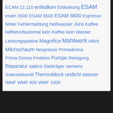
ESAM
entkalken
ECAM 22.110
Entkalkung
ESAM 6600
esam 3500
ESAM 5500
Espresso
Jura
fehler
Fehlermeldung
heißwasser
Kaffee
kaffeevollautomat
kein Kaffee
kein Wasser
Mahlwerk
Magnifica
Leistungsplatine
Milch
Milchschaum
Nespresso
Primadonna
Pumpe
Prima Donna
Problem
Reinigung
Reparatur
saeco
Siebträger
siemens
Thermoblock
undicht
wasser
Solenoidventil
WMF
WMF 800
WMF 1000