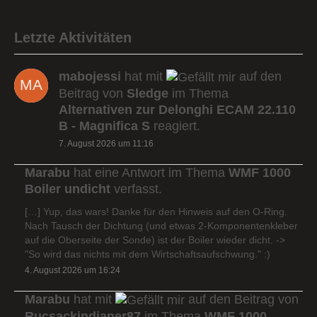
Letzte Aktivitäten
mabojessi
hat mit
auf den
Beitrag von
Sledge
im Thema
Alternativen zur Delonghi ECAM 22.110
B - Magnifica S
reagiert.
7. August 2026 um 11:16
Marabu
hat eine Antwort im Thema
WMF 1000
Boiler undicht
verfasst.
[…] Yup, das wars! Danke für den Hinweis auf den O-Ring.
Nach Tausch der Dichtung (und etwas 2-Komponentenkleber
auf die Oberseite der Sonde) ist der Boiler wieder dicht. ->
"So wird das nichts mit dem Wirtschaftsaufschwung." :)
4. August 2026 um 16:24
Marabu
hat mit
auf den Beitrag von
Rucsackindianer87
im Thema
WMF 1000