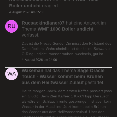
Boiler undicht
reagiert.
4. August 2026 um 15:38
Rucsackindianer87
hat eine Antwort im
Thema
WMF 1000 Boiler undicht
verfasst.
Das ist die Niveau-Sonde. Die misst den Füllstand des
Dampfboilers. Wahrscheinlich ist der kleine Schwarze
O-Ring undicht. rausschrauben, wechseln, gut ist
4. August 2026 um 14:06
Wakeman
hat das Thema
Sage Oracle
Touch - Wasser kommt beim Brühen
aus dem Heißwasser Zulauf
gestartet.
Heute morgen -nach- dem ersten Kaffee passiert (was
ein Glück): Beim 2ten Kaffee: 1 Klick/Plopp Geräusch,
als wäre ein Schlauch runtergesprungen, ist aber kein
Wasser in der Maschine. Jetzt kommt beim Brühen
das Wasser aus dem Heißwasserzulauf. Über den
Siebträger kommt nur noch minimal. Da kein Wasser