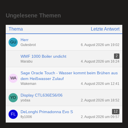
Ungelesene Themen
Thema
Letzte Antwort
Herr
Gutesbrot
6. August 2026 um 19:02
WMF 1000 Boiler undicht
2
Marabu
4. August 2026 um 16:24
Sage Oracle Touch - Wasser kommt beim Brühen aus
dem Heißwasser Zulauf
Wakeman
4. August 2026 um 12:41
Display CTL636ES6/06
yodaa
2. August 2026 um 18:52
DeLonghi Primadonna Evo S
12
fly1006
2. August 2026 um 09:57