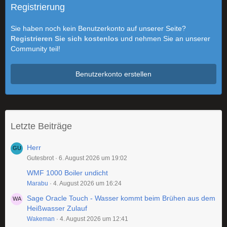
Registrierung
Sie haben noch kein Benutzerkonto auf unserer Seite?
Registrieren Sie sich kostenlos
und nehmen Sie an unserer
Community teil!
Benutzerkonto erstellen
Letzte Beiträge
Herr
Gutesbrot
6. August 2026 um 19:02
WMF 1000 Boiler undicht
Marabu
4. August 2026 um 16:24
Sage Oracle Touch - Wasser kommt beim Brühen aus dem
Heißwasser Zulauf
Wakeman
4. August 2026 um 12:41