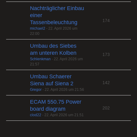
Nachträglicher Einbau
einer
174
Tassenbeleuchtung
michael2
-
22. April 2026 um
22:00
Umbau des Siebes
am unteren Kolben
173
Schlenkman
-
22. April 2026 um
21:57
Umbau Schaerer
142
Siena auf Siena 2
Gregor
-
22. April 2026 um 21:56
ECAM 550.75 Power
202
board diagram
clod22
-
22. April 2026 um 21:51