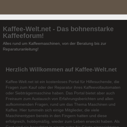
Kaffee-Welt.net - Das bohnenstarke
Kaffeeforum!
Alles rund um Kaffeemaschinen, von der Beratung bis zur
Reparaturanleitung!
Herzlich Willkommen auf Kaffee-Welt.net
Kaffee-Welt.net ist ein kostenloses Portal für Hilfesuchende, die
Fragen zum Kauf oder der Reparatur ihres Kaffeevollautomaten
oder Siebträgermaschine haben. Das Portal bietet aber auch
Freiraum zum Austausch von Erfahrungsberichten und allen
aufkommenden Fragen, rund um das Thema Maschinen und
Kaffee. Hier tummeln sich einige Mitglieder, die viele
Maschinentypen bereits in den Fingern hatten und diese
erfolgreich, hobbymäßig, wieder zum Leben erweckt haben. Als