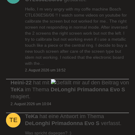
Hello, I m very angry with my coffe machine Bosch
CTL636ES6/06 !! I watch some videos on youtube for
calibrate the screen but not worked for me.. The right
screen not responding in normal mode. After inversed
the 2 screens the right screen work but not the left. I
try to calibrate but not working even if i use a metallic
touch like a piece or the central ring. I decide to buy a
new touch screen after care of the screen type but
idem not working. I noticed that the electronic board
with the…
2. August 2026 um 18:52
Heini-22
hat mit
auf den Beitrag von
TeKa
im Thema
DeLonghi Primadonna Evo S
reagiert.
2. August 2026 um 10:04
TeKa
hat eine Antwort im Thema
DeLonghi Primadonna Evo S
verfasst.
Was spricht dagegen? :)