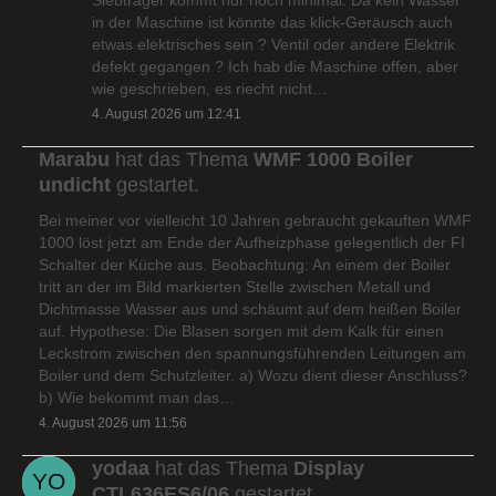
in der Maschine ist könnte das klick-Geräusch auch
etwas elektrisches sein ? Ventil oder andere Elektrik
defekt gegangen ? Ich hab die Maschine offen, aber
wie geschrieben, es riecht nicht…
4. August 2026 um 12:41
Marabu
hat das Thema
WMF 1000 Boiler
undicht
gestartet.
Bei meiner vor vielleicht 10 Jahren gebraucht gekauften WMF
1000 löst jetzt am Ende der Aufheizphase gelegentlich der FI
Schalter der Küche aus. Beobachtung: An einem der Boiler
tritt an der im Bild markierten Stelle zwischen Metall und
Dichtmasse Wasser aus und schäumt auf dem heißen Boiler
auf. Hypothese: Die Blasen sorgen mit dem Kalk für einen
Leckstrom zwischen den spannungsführenden Leitungen am
Boiler und dem Schutzleiter. a) Wozu dient dieser Anschluss?
b) Wie bekommt man das…
4. August 2026 um 11:56
yodaa
hat das Thema
Display
CTL636ES6/06
gestartet.