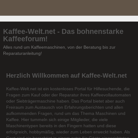
Kaffee-Welt.net - Das bohnenstarke
Kaffeeforum!
Alles rund um Kaffeemaschinen, von der Beratung bis zur
Reparaturanleitung!
Herzlich Willkommen auf Kaffee-Welt.net
Kaffee-Welt.net ist ein kostenloses Portal für Hilfesuchende, die
Fragen zum Kauf oder der Reparatur ihres Kaffeevollautomaten
oder Siebträgermaschine haben. Das Portal bietet aber auch
Freiraum zum Austausch von Erfahrungsberichten und allen
aufkommenden Fragen, rund um das Thema Maschinen und
Kaffee. Hier tummeln sich einige Mitglieder, die viele
Maschinentypen bereits in den Fingern hatten und diese
erfolgreich, hobbymäßig, wieder zum Leben erweckt haben. Als