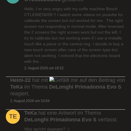
Hello, I m very angry with my coffe machine Bosch
CTL636ES6/06 !! I watch some videos on youtube for
calibrate the screen but not worked for me.. The right
screen not responding in normal mode. After inversed
the 2 screens the right screen work but not the left. I
try to calibrate but not working even if i use a metallic
touch like a piece or the central ring. I decide to buy a
new touch screen after care of the screen type but
idem not working. I noticed that the electronic board
with the…
2. August 2026 um 18:52
Heini-22
hat mit
auf den Beitrag von
TeKa
im Thema
DeLonghi Primadonna Evo S
reagiert.
2. August 2026 um 10:04
TeKa
hat eine Antwort im Thema
DeLonghi Primadonna Evo S
verfasst.
Was spricht dagegen? :)