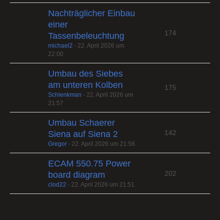
Nachträglicher Einbau
einer
174
Tassenbeleuchtung
michael2
-
22. April 2026 um
22:00
Umbau des Siebes
am unteren Kolben
175
Schlenkman
-
22. April 2026 um
21:57
Umbau Schaerer
142
Siena auf Siena 2
Gregor
-
22. April 2026 um 21:56
ECAM 550.75 Power
202
board diagram
clod22
-
22. April 2026 um 21:51