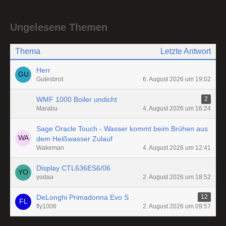
Ungelesene Themen
Thema
Letzte Antwort
Herr
Gutesbrot
6. August 2026 um 19:02
WMF 1000 Boiler undicht
2
Marabu
4. August 2026 um 16:24
Sage Oracle Touch - Wasser kommt beim Brühen aus
dem Heißwasser Zulauf
Wakeman
4. August 2026 um 12:41
Display CTL636ES6/06
yodaa
2. August 2026 um 18:52
DeLonghi Primadonna Evo S
12
fly1006
2. August 2026 um 09:57