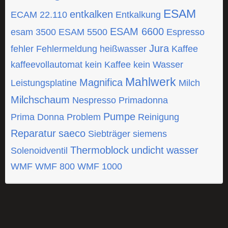
ESAM
entkalken
ECAM 22.110
Entkalkung
ESAM 6600
esam 3500
ESAM 5500
Espresso
Jura
fehler
Fehlermeldung
heißwasser
Kaffee
kaffeevollautomat
kein Kaffee
kein Wasser
Mahlwerk
Magnifica
Leistungsplatine
Milch
Milchschaum
Nespresso
Primadonna
Pumpe
Prima Donna
Problem
Reinigung
Reparatur
saeco
Siebträger
siemens
Thermoblock
undicht
wasser
Solenoidventil
WMF
WMF 800
WMF 1000