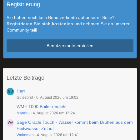
Registrierung
Sie haben noch kein Benutzerkonto auf unserer Seite?
Registrieren Sie sich kostenlos
und nehmen Sie an unserer
Community teil!
Benutzerkonto erstellen
Letzte Beiträge
Herr
Gutesbrot
6. August 2026 um 19:02
WMF 1000 Boiler undicht
Marabu
4. August 2026 um 16:24
Sage Oracle Touch - Wasser kommt beim Brühen aus dem
Heißwasser Zulauf
Wakeman
4. August 2026 um 12:41