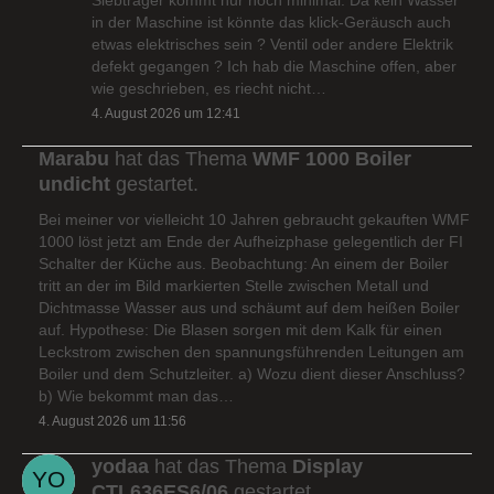
in der Maschine ist könnte das klick-Geräusch auch
etwas elektrisches sein ? Ventil oder andere Elektrik
defekt gegangen ? Ich hab die Maschine offen, aber
wie geschrieben, es riecht nicht…
4. August 2026 um 12:41
Marabu
hat das Thema
WMF 1000 Boiler
undicht
gestartet.
Bei meiner vor vielleicht 10 Jahren gebraucht gekauften WMF
1000 löst jetzt am Ende der Aufheizphase gelegentlich der FI
Schalter der Küche aus. Beobachtung: An einem der Boiler
tritt an der im Bild markierten Stelle zwischen Metall und
Dichtmasse Wasser aus und schäumt auf dem heißen Boiler
auf. Hypothese: Die Blasen sorgen mit dem Kalk für einen
Leckstrom zwischen den spannungsführenden Leitungen am
Boiler und dem Schutzleiter. a) Wozu dient dieser Anschluss?
b) Wie bekommt man das…
4. August 2026 um 11:56
yodaa
hat das Thema
Display
CTL636ES6/06
gestartet.