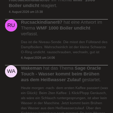
Boiler undicht
reagiert.
4. August 2026 um 15:38
Rucsackindianer87
hat eine Antwort im
Thema
WMF 1000 Boiler undicht
verfasst.
Das ist die Niveau-Sonde. Die misst den Füllstand des
Dampfboilers. Wahrscheinlich ist der kleine Schwarze
O-Ring undicht. rausschrauben, wechseln, gut ist
4. August 2026 um 14:06
Wakeman
hat das Thema
Sage Oracle
Touch - Wasser kommt beim Brühen
aus dem Heißwasser Zulauf
gestartet.
Heute morgen -nach- dem ersten Kaffee passiert (was
ein Glück): Beim 2ten Kaffee: 1 Klick/Plopp Geräusch,
als wäre ein Schlauch runtergesprungen, ist aber kein
Wasser in der Maschine. Jetzt kommt beim Brühen
das Wasser aus dem Heißwasserzulauf. Über den
Siebträger kommt nur noch minimal. Da kein Wasser