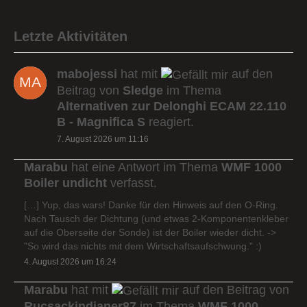
Letzte Aktivitäten
mabojessi
hat mit
auf den
Beitrag von
Sledge
im Thema
Alternativen zur Delonghi ECAM 22.110
B - Magnifica S
reagiert.
7. August 2026 um 11:16
Marabu
hat eine Antwort im Thema
WMF 1000
Boiler undicht
verfasst.
[…] Yup, das wars! Danke für den Hinweis auf den O-Ring.
Nach Tausch der Dichtung (und etwas 2-Komponentenkleber
auf die Oberseite der Sonde) ist der Boiler wieder dicht. ->
"So wird das nichts mit dem Wirtschaftsaufschwung." :)
4. August 2026 um 16:24
Marabu
hat mit
auf den Beitrag von
Rucsackindianer87
im Thema
WMF 1000