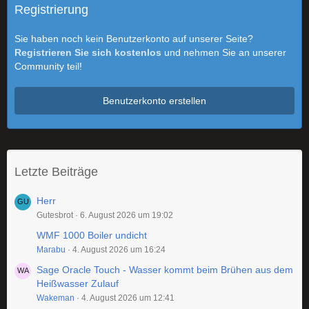
Registrierung
Sie haben noch kein Benutzerkonto auf unserer Seite?
Registrieren Sie sich kostenlos
und nehmen Sie an unserer
Community teil!
Benutzerkonto erstellen
Letzte Beiträge
Herr
Gutesbrot
6. August 2026 um 19:02
WMF 1000 Boiler undicht
Marabu
4. August 2026 um 16:24
Sage Oracle Touch - Wasser kommt beim Brühen aus dem
Heißwasser Zulauf
Wakeman
4. August 2026 um 12:41