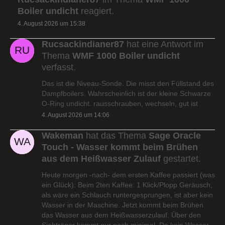
Boiler undicht
reagiert.
4. August 2026 um 15:38
Rucsackindianer87
hat eine Antwort im
Thema
WMF 1000 Boiler undicht
verfasst.
Das ist die Niveau-Sonde. Die misst den Füllstand des
Dampfboilers. Wahrscheinlich ist der kleine Schwarze
O-Ring undicht. rausschrauben, wechseln, gut ist
4. August 2026 um 14:06
Wakeman
hat das Thema
Sage Oracle
Touch - Wasser kommt beim Brühen
aus dem Heißwasser Zulauf
gestartet.
Heute morgen -nach- dem ersten Kaffee passiert (was
ein Glück): Beim 2ten Kaffee: 1 Klick/Plopp Geräusch,
als wäre ein Schlauch runtergesprungen, ist aber kein
Wasser in der Maschine. Jetzt kommt beim Brühen
das Wasser aus dem Heißwasserzulauf. Über den
Siebträger kommt nur noch minimal. Da kein Wasser