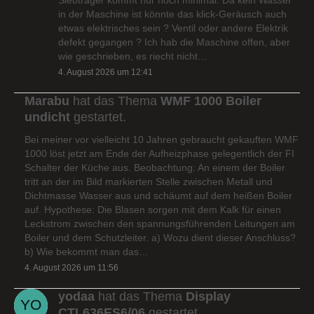
in der Maschine ist könnte das klick-Geräusch auch
etwas elektrisches sein ? Ventil oder andere Elektrik
defekt gegangen ? Ich hab die Maschine offen, aber
wie geschrieben, es riecht nicht…
4. August 2026 um 12:41
Marabu
hat das Thema
WMF 1000 Boiler
undicht
gestartet.
Bei meiner vor vielleicht 10 Jahren gebraucht gekauften WMF
1000 löst jetzt am Ende der Aufheizphase gelegentlich der FI
Schalter der Küche aus. Beobachtung: An einem der Boiler
tritt an der im Bild markierten Stelle zwischen Metall und
Dichtmasse Wasser aus und schäumt auf dem heißen Boiler
auf. Hypothese: Die Blasen sorgen mit dem Kalk für einen
Leckstrom zwischen den spannungsführenden Leitungen am
Boiler und dem Schutzleiter. a) Wozu dient dieser Anschluss?
b) Wie bekommt man das…
4. August 2026 um 11:56
yodaa
hat das Thema
Display
CTL636ES6/06
gestartet.