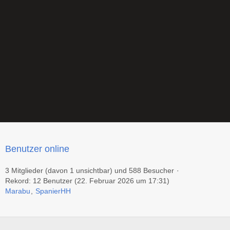
Benutzer online
3 Mitglieder (davon 1 unsichtbar) und 588 Besucher
Rekord: 12 Benutzer (
22. Februar 2026 um 17:31
)
Marabu
SpanierHH