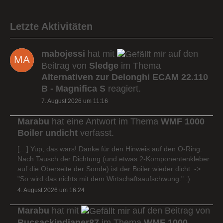
Letzte Aktivitäten
mabojessi
hat mit
auf den
Beitrag von
Sledge
im Thema
Alternativen zur Delonghi ECAM 22.110
B - Magnifica S
reagiert.
7. August 2026 um 11:16
Marabu
hat eine Antwort im Thema
WMF 1000
Boiler undicht
verfasst.
[…] Yup, das wars! Danke für den Hinweis auf den O-Ring.
Nach Tausch der Dichtung (und etwas 2-Komponentenkleber
auf die Oberseite der Sonde) ist der Boiler wieder dicht. ->
"So wird das nichts mit dem Wirtschaftsaufschwung." :)
4. August 2026 um 16:24
Marabu
hat mit
auf den Beitrag von
Rucsackindianer87
im Thema
WMF 1000