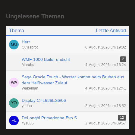
Ungelesene Themen
Thema
Letzte Antwort
Herr
Gutesbrot
6. August 2026 um 19:02
WMF 1000 Boiler undicht
2
Marabu
4. August 2026 um 16:24
Sage Oracle Touch - Wasser kommt beim Brühen aus
dem Heißwasser Zulauf
Wakeman
4. August 2026 um 12:41
Display CTL636ES6/06
yodaa
2. August 2026 um 18:52
DeLonghi Primadonna Evo S
12
fly1006
2. August 2026 um 09:57