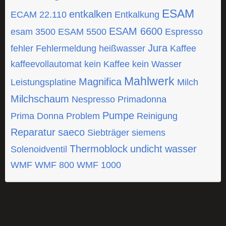
ESAM
entkalken
ECAM 22.110
Entkalkung
ESAM 6600
esam 3500
ESAM 5500
Espresso
Jura
fehler
Fehlermeldung
heißwasser
Kaffee
kaffeevollautomat
kein Kaffee
kein Wasser
Mahlwerk
Magnifica
Leistungsplatine
Milch
Milchschaum
Nespresso
Primadonna
Pumpe
Prima Donna
Problem
Reinigung
Reparatur
saeco
Siebträger
siemens
Thermoblock
undicht
wasser
Solenoidventil
WMF
WMF 800
WMF 1000