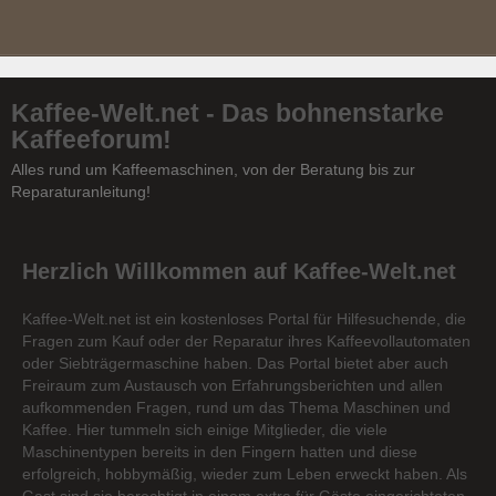
Kaffee-Welt.net - Das bohnenstarke
Kaffeeforum!
Alles rund um Kaffeemaschinen, von der Beratung bis zur
Reparaturanleitung!
Herzlich Willkommen auf Kaffee-Welt.net
Kaffee-Welt.net ist ein kostenloses Portal für Hilfesuchende, die
Fragen zum Kauf oder der Reparatur ihres Kaffeevollautomaten
oder Siebträgermaschine haben. Das Portal bietet aber auch
Freiraum zum Austausch von Erfahrungsberichten und allen
aufkommenden Fragen, rund um das Thema Maschinen und
Kaffee. Hier tummeln sich einige Mitglieder, die viele
Maschinentypen bereits in den Fingern hatten und diese
erfolgreich, hobbymäßig, wieder zum Leben erweckt haben. Als