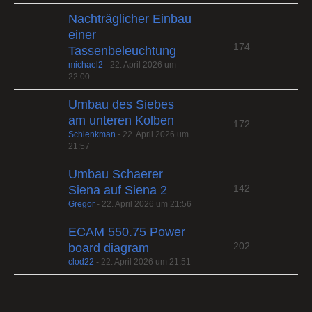
Nachträglicher Einbau
einer
174
Tassenbeleuchtung
michael2
-
22. April 2026 um
22:00
Umbau des Siebes
am unteren Kolben
172
Schlenkman
-
22. April 2026 um
21:57
Umbau Schaerer
142
Siena auf Siena 2
Gregor
-
22. April 2026 um 21:56
ECAM 550.75 Power
202
board diagram
clod22
-
22. April 2026 um 21:51