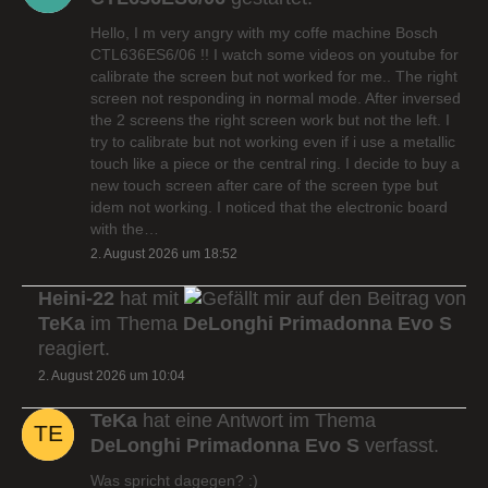
Hello, I m very angry with my coffe machine Bosch
CTL636ES6/06 !! I watch some videos on youtube for
calibrate the screen but not worked for me.. The right
screen not responding in normal mode. After inversed
the 2 screens the right screen work but not the left. I
try to calibrate but not working even if i use a metallic
touch like a piece or the central ring. I decide to buy a
new touch screen after care of the screen type but
idem not working. I noticed that the electronic board
with the…
2. August 2026 um 18:52
Heini-22
hat mit
auf den Beitrag von
TeKa
im Thema
DeLonghi Primadonna Evo S
reagiert.
2. August 2026 um 10:04
TeKa
hat eine Antwort im Thema
DeLonghi Primadonna Evo S
verfasst.
Was spricht dagegen? :)