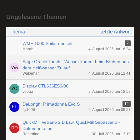
Ungelesene Themen
Thema
Letzte Antwort
WMF 1000 Boiler undicht
2
Marabu
4. August 2026 um 16:24
Sage Oracle Touch - Wasser kommt beim Brühen aus
dem Heißwasser Zulauf
Wakeman
4. August 2026 um 12:41
Display CTL636ES6/06
yodaa
2. August 2026 um 18:52
DeLonghi Primadonna Evo S
12
fly1006
2. August 2026 um 09:57
QuickMill Vetrano 2 B bzw. QuickMill Sebastiano -
Dokumentation
Robertino
30. Juli 2026 um 13:19