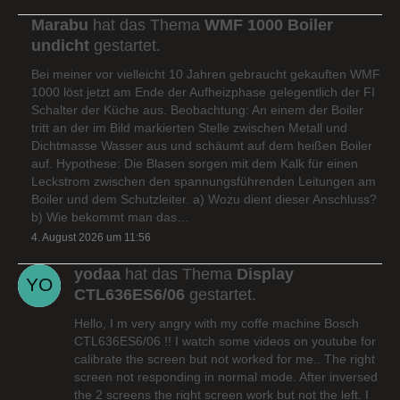
Marabu
hat das Thema
WMF 1000 Boiler
undicht
gestartet.
Bei meiner vor vielleicht 10 Jahren gebraucht gekauften WMF
1000 löst jetzt am Ende der Aufheizphase gelegentlich der FI
Schalter der Küche aus. Beobachtung: An einem der Boiler
tritt an der im Bild markierten Stelle zwischen Metall und
Dichtmasse Wasser aus und schäumt auf dem heißen Boiler
auf. Hypothese: Die Blasen sorgen mit dem Kalk für einen
Leckstrom zwischen den spannungsführenden Leitungen am
Boiler und dem Schutzleiter. a) Wozu dient dieser Anschluss?
b) Wie bekommt man das…
4. August 2026 um 11:56
yodaa
hat das Thema
Display
CTL636ES6/06
gestartet.
Hello, I m very angry with my coffe machine Bosch
CTL636ES6/06 !! I watch some videos on youtube for
calibrate the screen but not worked for me.. The right
screen not responding in normal mode. After inversed
the 2 screens the right screen work but not the left. I