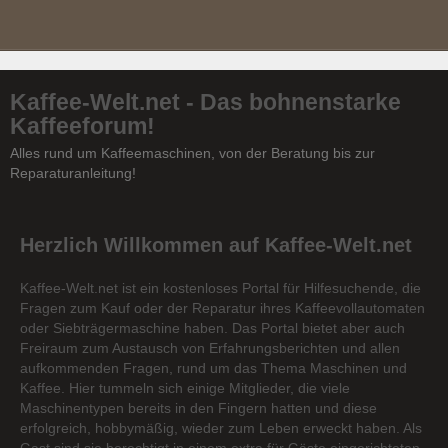
Kaffee-Welt.net - Das bohnenstarke
Kaffeeforum!
Alles rund um Kaffeemaschinen, von der Beratung bis zur
Reparaturanleitung!
Herzlich Willkommen auf Kaffee-Welt.net
Kaffee-Welt.net ist ein kostenloses Portal für Hilfesuchende, die
Fragen zum Kauf oder der Reparatur ihres Kaffeevollautomaten
oder Siebträgermaschine haben. Das Portal bietet aber auch
Freiraum zum Austausch von Erfahrungsberichten und allen
aufkommenden Fragen, rund um das Thema Maschinen und
Kaffee. Hier tummeln sich einige Mitglieder, die viele
Maschinentypen bereits in den Fingern hatten und diese
erfolgreich, hobbymäßig, wieder zum Leben erweckt haben. Als