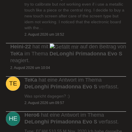
try to calibrate but not working even if i use a metallic
touch like a piece or the central ring. I decide to buy a
new touch screen after care of the screen type but
idem not working. I noticed that the electronic board
with the…
2. August 2026 um 18:52
Heini-22
hat mit
auf den Beitrag von
TeKa
im Thema
DeLonghi Primadonna Evo S
reagiert.
2. August 2026 um 10:04
TeKa
hat eine Antwort im Thema
DeLonghi Primadonna Evo S
verfasst.
Was spricht dagegen? :)
2. August 2026 um 09:57
Hero6
hat eine Antwort im Thema
DeLonghi Primadonna Evo S
verfasst.
Type: ECAM 510.55.M Nov. 2020 Ich habe dasselbe