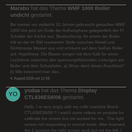
Marabu
hat das Thema
WMF 1000 Boiler
undicht
gestartet.
Bei meiner vor vielleicht 10 Jahren gebraucht gekauften WMF
1000 löst jetzt am Ende der Aufheizphase gelegentlich der FI
Schalter der Küche aus. Beobachtung: An einem der Boiler
tritt an der im Bild markierten Stelle zwischen Metall und
Dichtmasse Wasser aus und schäumt auf dem heißen Boiler
auf. Hypothese: Die Blasen sorgen mit dem Kalk für einen
Leckstrom zwischen den spannungsführenden Leitungen am
Boiler und dem Schutzleiter. a) Wozu dient dieser Anschluss?
b) Wie bekommt man das…
4. August 2026 um 11:56
yodaa
hat das Thema
Display
CTL636ES6/06
gestartet.
Hello, I m very angry with my coffe machine Bosch
CTL636ES6/06 !! I watch some videos on youtube for
calibrate the screen but not worked for me.. The right
screen not responding in normal mode. After inversed
the 2 screens the right screen work but not the left. I