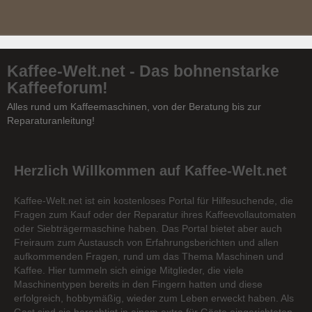
Kaffee-Welt.net - Das bohnenstarke
Kaffeeforum!
Alles rund um Kaffeemaschinen, von der Beratung bis zur
Reparaturanleitung!
Herzlich Willkommen auf Kaffee-Welt.net
Kaffee-Welt.net ist ein kostenloses Portal für Hilfesuchende, die
Fragen zum Kauf oder der Reparatur ihres Kaffeevollautomaten
oder Siebträgermaschine haben. Das Portal bietet aber auch
Freiraum zum Austausch von Erfahrungsberichten und allen
aufkommenden Fragen, rund um das Thema Maschinen und
Kaffee. Hier tummeln sich einige Mitglieder, die viele
Maschinentypen bereits in den Fingern hatten und diese
erfolgreich, hobbymäßig, wieder zum Leben erweckt haben. Als