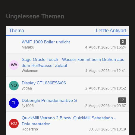
Ungelesene Themen
Thema
Letzte Antwort
WMF 1000 Boiler undicht
2
Marabu
4. August 2026 um 16:24
Sage Oracle Touch - Wasser kommt beim Brühen aus
dem Heißwasser Zulauf
Wakeman
4. August 2026 um 12:41
Display CTL636ES6/06
yodaa
2. August 2026 um 18:52
DeLonghi Primadonna Evo S
12
fly1006
2. August 2026 um 09:57
QuickMill Vetrano 2 B bzw. QuickMill Sebastiano -
Dokumentation
Robertino
30. Juli 2026 um 13:19