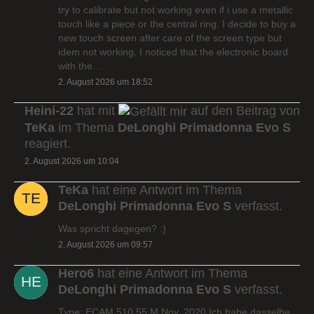
try to calibrate but not working even if i use a metallic
touch like a piece or the central ring. I decide to buy a
new touch screen after care of the screen type but
idem not working. I noticed that the electronic board
with the…
2. August 2026 um 18:52
Heini-22
hat mit
auf den Beitrag von
TeKa
im Thema
DeLonghi Primadonna Evo S
reagiert.
2. August 2026 um 10:04
TeKa
hat eine Antwort im Thema
DeLonghi Primadonna Evo S
verfasst.
Was spricht dagegen? :)
2. August 2026 um 09:57
Hero6
hat eine Antwort im Thema
DeLonghi Primadonna Evo S
verfasst.
Type: ECAM 510.55.M Nov. 2020 Ich habe dasselbe