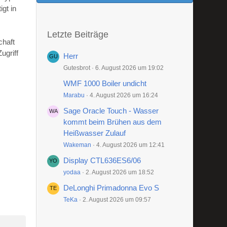
gt in
Letzte Beiträge
chaft
ugriff
Herr
Gutesbrot
6. August 2026 um 19:02
WMF 1000 Boiler undicht
Marabu
4. August 2026 um 16:24
Sage Oracle Touch - Wasser
kommt beim Brühen aus dem
Heißwasser Zulauf
Wakeman
4. August 2026 um 12:41
Display CTL636ES6/06
yodaa
2. August 2026 um 18:52
DeLonghi Primadonna Evo S
TeKa
2. August 2026 um 09:57