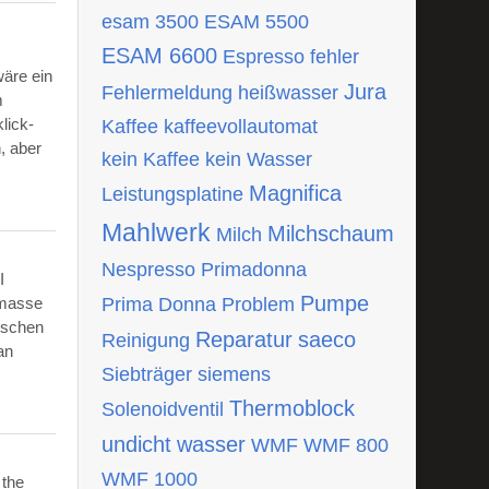
esam 3500
ESAM 5500
ESAM 6600
Espresso
fehler
wäre ein
Jura
Fehlermeldung
heißwasser
m
lick-
Kaffee
kaffeevollautomat
, aber
kein Kaffee
kein Wasser
Magnifica
Leistungsplatine
Mahlwerk
Milchschaum
Milch
Nespresso
Primadonna
I
Pumpe
tmasse
Prima Donna
Problem
ischen
Reparatur
saeco
Reinigung
an
Siebträger
siemens
Thermoblock
Solenoidventil
undicht
wasser
WMF
WMF 800
WMF 1000
 the