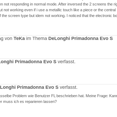
en not responding in normal mode. After inversed the 2 screens the ri
but not working even if i use a metallic touch like a piece or the central r
 the screen type but idem not working. I noticed that the electronic b
ag von
TeKa
im Thema
DeLonghi Primadonna Evo S
onghi Primadonna Evo S
verfasst.
Longhi Primadonna Evo S
verfasst.
selbe Problem wie Benutzer FL beschrieben hat. Meine Frage: Kann
er muss ich es reparieren lassen?