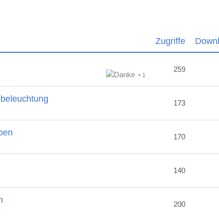
Zugriffe
Down
259
1
nbeleuchtung
173
ben
170
2
140
m
200