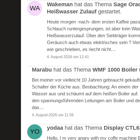
Wakeman
hat das Thema
Sage Ora
Heißwasser Zulauf
gestartet.
Heute morgen -nach- dem ersten Kaffee passie
Schlauch runtergesprungen, ist aber kein W
Heißwasserzulauf. Über den Siebträger kommt
Geräusch auch etwas elektrisches sein ? Vent
wie geschrieben, es riecht nicht…
4. August 2026 um 12:41
Marabu
hat das Thema
WMF 1000 Boiler 
Bei meiner vor vielleicht 10 Jahren gebraucht gekau
Schalter der Küche aus. Beobachtung: An einem der Bo
Wasser aus und schäumt auf dem heißen Boiler auf.
den spannungsführenden Leitungen am Boiler und de
das…
4. August 2026 um 11:56
yodaa
hat das Thema
Display CTL
Hello, I m very angry with my coffe machine 