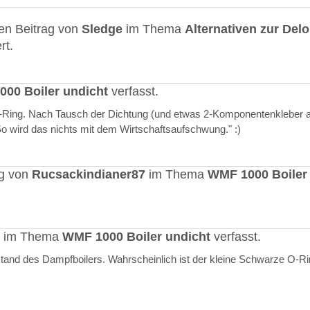
en Beitrag von
Sledge
im Thema
Alternativen zur Del
rt.
00 Boiler undicht
verfasst.
O-Ring. Nach Tausch der Dichtung (und etwas 2-Komponentenkleber a
"So wird das nichts mit dem Wirtschaftsaufschwung." :)
ag von
Rucsackindianer87
im Thema
WMF 1000 Boiler
rt im Thema
WMF 1000 Boiler undicht
verfasst.
stand des Dampfboilers. Wahrscheinlich ist der kleine Schwarze O-R