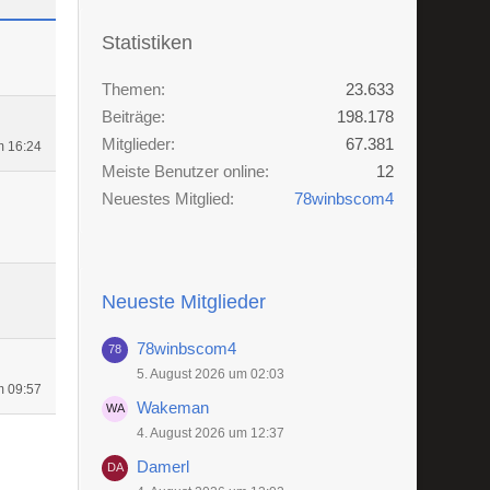
Statistiken
Themen
23.633
Beiträge
198.178
Mitglieder
67.381
m 16:24
Meiste Benutzer online
12
Neuestes Mitglied
78winbscom4
Neueste Mitglieder
78winbscom4
5. August 2026 um 02:03
m 09:57
Wakeman
4. August 2026 um 12:37
Damerl