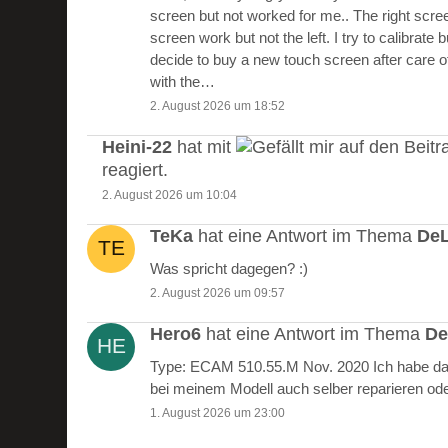
screen but not worked for me.. The right scre
screen work but not the left. I try to calibrate 
decide to buy a new touch screen after care of
with the…
2. August 2026 um 18:52
Heini-22
hat mit
auf den Beitr
reagiert.
2. August 2026 um 10:04
TeKa
hat eine Antwort im Thema
DeL
Was spricht dagegen? :)
2. August 2026 um 09:57
Hero6
hat eine Antwort im Thema
De
Type: ECAM 510.55.M Nov. 2020 Ich habe das
bei meinem Modell auch selber reparieren od
1. August 2026 um 23:00