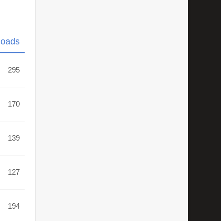
loads
295
170
139
127
194