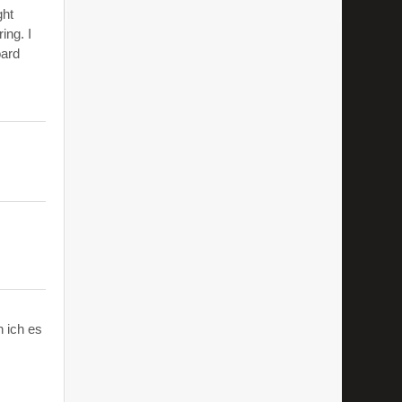
ght
ing. I
oard
 ich es