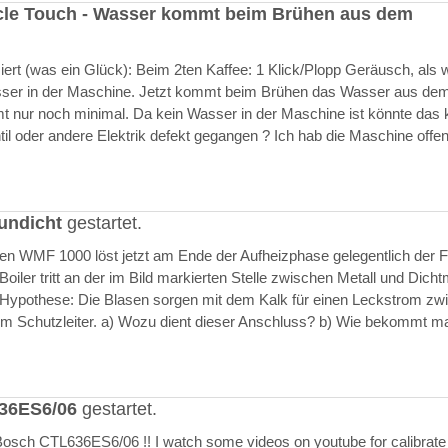
cle Touch - Wasser kommt beim Brühen aus dem
rt (was ein Glück): Beim 2ten Kaffee: 1 Klick/Plopp Geräusch, als 
asser in der Maschine. Jetzt kommt beim Brühen das Wasser aus de
 nur noch minimal. Da kein Wasser in der Maschine ist könnte das k
il oder andere Elektrik defekt gegangen ? Ich hab die Maschine offen
undicht
gestartet.
ften WMF 1000 löst jetzt am Ende der Aufheizphase gelegentlich der F
iler tritt an der im Bild markierten Stelle zwischen Metall und Dich
 Hypothese: Die Blasen sorgen mit dem Kalk für einen Leckstrom zw
m Schutzleiter. a) Wozu dient dieser Anschluss? b) Wie bekommt m
636ES6/06
gestartet.
Bosch CTL636ES6/06 !! I watch some videos on youtube for calibrate