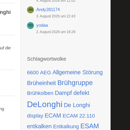
4. August 2026 um 12:02
Andy281174
onghi
3. August 2026 um 22:43
yodaa
2. August 2026 um 18:29
uf die
Schlagwortwolke
Allgemeine Störung
6600
AEG
Brühgruppe
Brüheinheit
Dampf
defekt
Brühkolben
DeLonghi
De Longhi
ing
ECAM
display
ECAM 22.110
ESAM
entkalken
Entkalkung